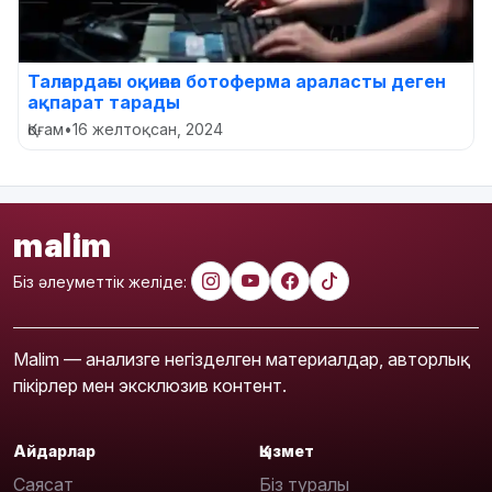
Талғардағы оқиғаға ботоферма араласты деген
ақпарат тарады
Қоғам
•
16 желтоқсан, 2024
malim
Біз әлеуметтік желіде:
Malim — анализге негізделген материалдар, авторлық
пікірлер мен эксклюзив контент.
Айдарлар
Қызмет
Саясат
Біз туралы