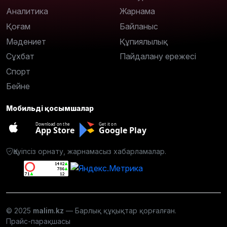
Аналитика
Жарнама
Қоғам
Байланыс
Мәдениет
Құпиялылық
Сұхбат
Пайдалану ережесі
Спорт
Бейне
Мобильді қосымшалар
Download on the
Get it on
App Store
Google Play
Қауіпсіз орнату, жарнамасыз хабарламалар.
© 2025
malim.kz
— Барлық құқықтар қорғалған.
Прайс-парақшасы