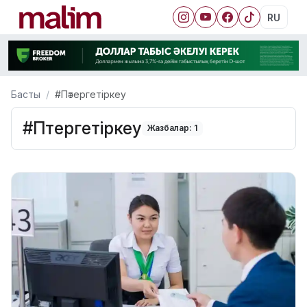
RU
Басты
#Пәтергетіркеу
#Пәтергетіркеу
Жазбалар: 1