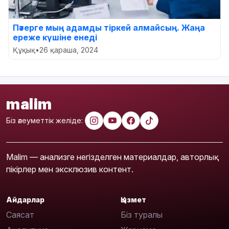
Пәтерге мың адамды тіркей алмайсың. Жаңа
ереже күшіне енеді
Құқық
•
26 қараша, 2024
malim
Біз әлеуметтік желіде:
Malim — анализге негізделген материалдар, авторлық
пікірлер мен эксклюзив контент.
Айдарлар
Қызмет
Саясат
Біз туралы