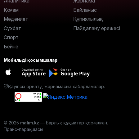
Аналитика
Жарнама
Қоғам
Байланыс
Мәдениет
Құпиялылық
Сұхбат
Пайдалану ережесі
Спорт
Бейне
Мобильді қосымшалар
Download on the
Get it on
App Store
Google Play
Қауіпсіз орнату, жарнамасыз хабарламалар.
© 2025
malim.kz
— Барлық құқықтар қорғалған.
Прайс-парақшасы