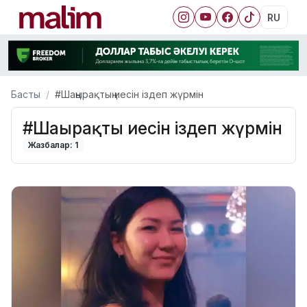
RU
Басты
#Шаңырақтың иесін іздеп жүрмін
#Шаңырақтың иесін іздеп жүрмін
Жазбалар: 1