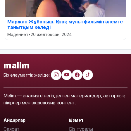
Маржан Жұбаныш. Қазақ мультфильмін әлемге
танытқым келеді
Мәдениет
•
20 желтоқсан, 2024
malim
Біз әлеуметтік желіде:
Malim — анализге негізделген материалдар, авторлық
пікірлер мен эксклюзив контент.
Айдарлар
Қызмет
Саясат
Біз туралы