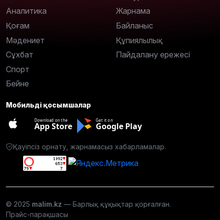
Аналитика
Жарнама
Қоғам
Байланыс
Мәдениет
Құпиялылық
Сұхбат
Пайдалану ережесі
Спорт
Бейне
Мобильді қосымшалар
Download on the
Get it on
App Store
Google Play
Қауіпсіз орнату, жарнамасыз хабарламалар.
© 2025
malim.kz
— Барлық құқықтар қорғалған.
Прайс-парақшасы