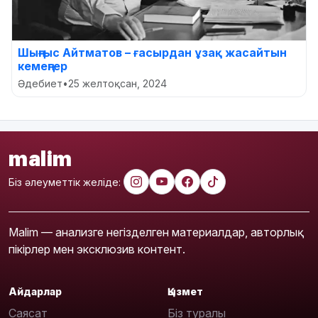
Шыңғыс Айтматов – ғасырдан ұзақ жасайтын
кемеңгер
Әдебиет
•
25 желтоқсан, 2024
malim
Біз әлеуметтік желіде:
Malim — анализге негізделген материалдар, авторлық
пікірлер мен эксклюзив контент.
Айдарлар
Қызмет
Саясат
Біз туралы