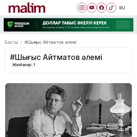
RU
Басты
#Шыңғыс Айтматов әлемі
#Шыңғыс Айтматов әлемі
Жазбалар: 1