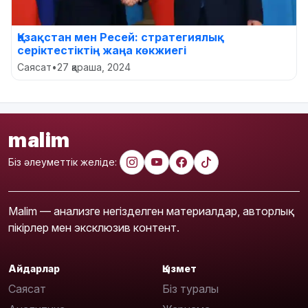
Қазақстан мен Ресей: стратегиялық
серіктестіктің жаңа көкжиегі
Саясат
•
27 қараша, 2024
malim
Біз әлеуметтік желіде:
Malim — анализге негізделген материалдар, авторлық
пікірлер мен эксклюзив контент.
Айдарлар
Қызмет
Саясат
Біз туралы