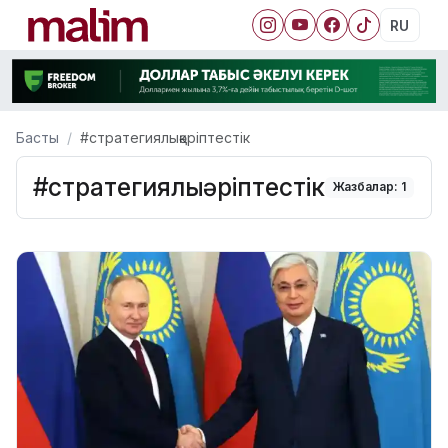
RU
Басты
#стратегиялықәріптестік
#стратегиялықәріптестік
Жазбалар: 1