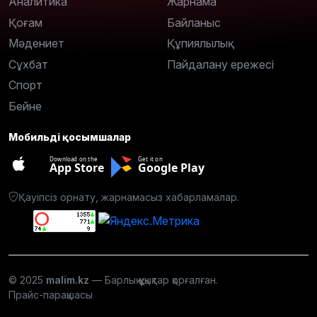
Аналитика
Жарнама
Қоғам
Байланыс
Мәдениет
Құпиялылық
Сұхбат
Пайдалану ережесі
Спорт
Бейне
Мобильді қосымшалар
Download on the
Get it on
App Store
Google Play
Қауіпсіз орнату, жарнамасыз хабарламалар.
© 2025
malim.kz
— Барлық құқықтар қорғалған.
Прайс-парақшасы