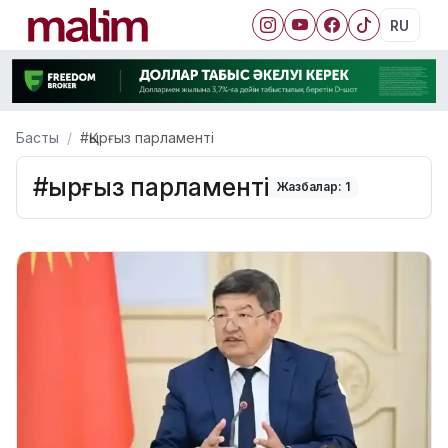
RU
Басты
#Қырғыз парламенті
#Қырғыз парламенті
Жазбалар: 1