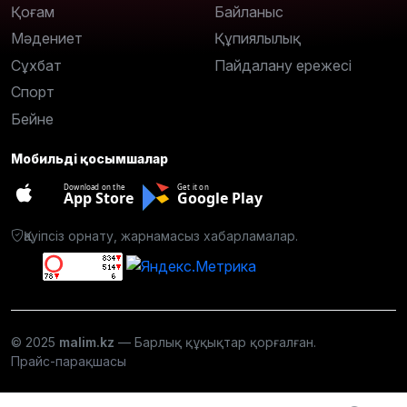
Қоғам
Байланыс
Мәдениет
Құпиялылық
Сұхбат
Пайдалану ережесі
Спорт
Бейне
Мобильді қосымшалар
Download on the
Get it on
App Store
Google Play
Қауіпсіз орнату, жарнамасыз хабарламалар.
© 2025
malim.kz
— Барлық құқықтар қорғалған.
Прайс-парақшасы