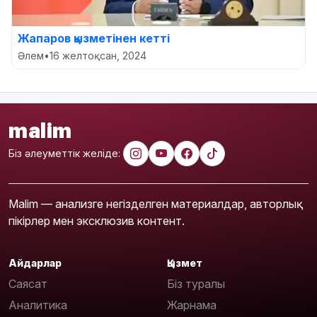
Жапаров қызметінен кетті
Әлем
•
16 желтоқсан, 2024
malim
Біз әлеуметтік желіде:
Malim — анализге негізделген материалдар, авторлық
пікірлер мен эксклюзив контент.
Айдарлар
Қызмет
Саясат
Біз туралы
Аналитика
Жарнама