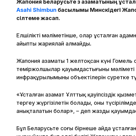
Жапония Беларусьте өз азаматының ұста
Asahi Shimbun
басылымы Минскідегі Жапон
сілтеме жасап.
Елшіліктің мәліметінше, олар ұсталған адам
айыпты жариялай алмайды.
Жапония азаматы 1 желтоқсан күні Гомель
теміржолшылар қауымдастығының мәліметі 
инфрақұрылымының объектілерін суретке тү
«Ұсталған азамат Ұлттық қауіпсіздік қызме
тергеу жүргізілетін болады, оның түсірілім
анықталатын болар», – деп жазды қауымда
Бұл Беларусьте соңғы бірнеше айда ұсталған