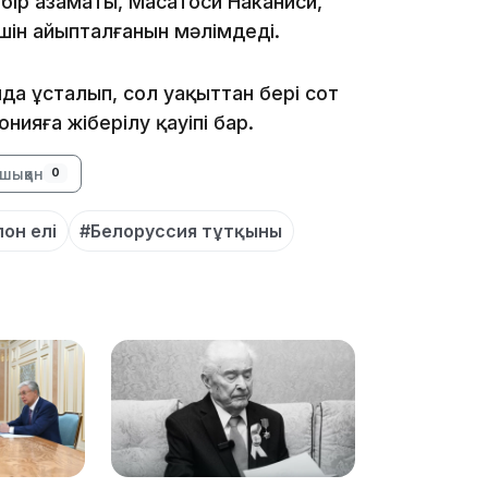
ы бір азаматы, Масатоси Наканиси,
шін айыпталғанын мәлімдеді.
да ұсталып, сол уақыттан бері сот
онияға жіберілу қауіпі бар.
18:41
шыққан
0
он елі
#Белоруссия тұтқыны
18:40
18:35