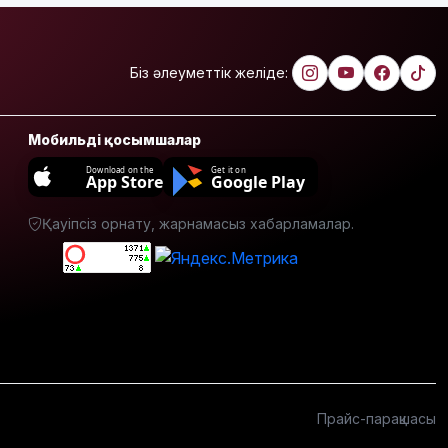
полицей
өртеніп
жатқан
Біз әлеуметтік желіде:
үйден
адамдарды
аман алып
шықты
Мобильді қосымшалар
Download on the
Get it on
Бейнебақылау
App Store
Google Play
камераларына
қойылатын
Қауіпсіз орнату, жарнамасыз хабарламалар.
талаптар
өзгереді
Доллар
құны 470
теңгеден
төмен
түсті
Тоқаев
Прайс-парақшасы
«Бәйтерек»