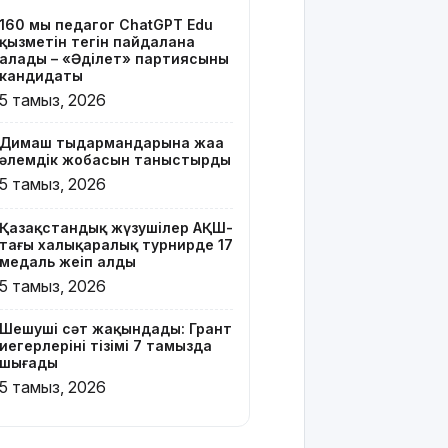
тізімі 7
160 мың педагог ChatGPT Edu
тамызда
қызметін тегін пайдалана
шығады
алады – «Әділет» партиясының
кандидаты
2 млрд
5 тамыз, 2026
теңгенің
несиелік
Димаш тыңдармандарына жаңа
алаяқтығы:
әлемдік жобасын таныстырды
21 адамға
5 тамыз, 2026
түрме
жазасы
Қазақстандық жүзушілер АҚШ-
кесілді
тағы халықаралық турнирде 17
медаль жеңіп алды
Білім беру
5 тамыз, 2026
ұйымдарының
жаңа оқу
Шешуші сәт жақындады: Грант
жылы мен
иегерлерінің тізімі 7 тамызда
жылыту
шығады
маусымына
5 тамыз, 2026
дайындығы
ШҚО
әкімінің