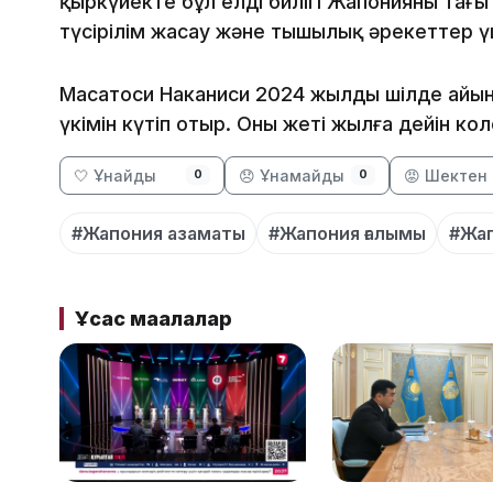
қыркүйекте бұл елдің билігі Жапонияның тағ
түсірілім жасау және тыңшылық әрекеттер ү
Масатоси Наканиси 2024 жылдың шілде айын
үкімін күтіп отыр. Оның жеті жылға дейін кол
🤍 Ұнайды
😞 Ұнамайды
😡 Шектен 
0
0
#Жапония азаматы
#Жапония ғалымы
#Жап
Ұқсас мақалалар