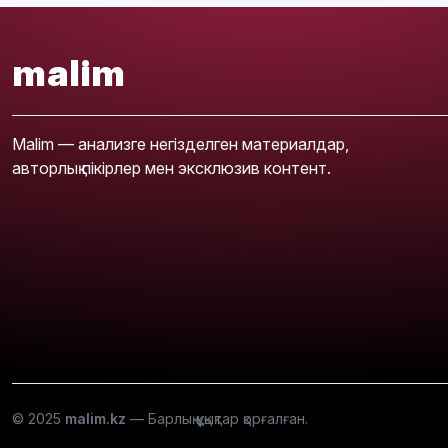
malim
Malim — анализге негізделген материалдар,
авторлық пікірлер мен эксклюзив контент.
© 2025
malim.kz
— Барлық құқықтар қорғалған.