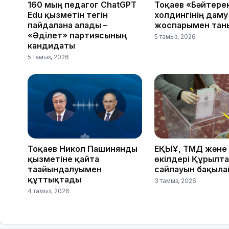
160 мың педагог ChatGPT
Тоқаев «Бәйтере
Edu қызметін тегін
холдингінің даму
пайдалана алады –
жоспарымен тан
«Әділет» партиясының
5 тамыз, 2026
кандидаты
5 тамыз, 2026
Тоқаев Никол Пашинянды
ЕҚЫҰ, ТМД және
қызметіне қайта
өкілдері Құрылт
тағайындалуымен
сайлауын бақыл
құттықтады
3 тамыз, 2026
4 тамыз, 2026