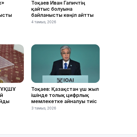
к»
Тоқаев Иван Гапичтің
қайтыс болуына
ысты
байланысты көңіл айтты
4 тамыз, 2026
18:25
 ҰҚШҰ
Тоқаев: Қазақстан үш жыл
ай
ішінде толық цифрлық
айды
мемлекетке айналуы тиіс
18:10
3 тамыз, 2026