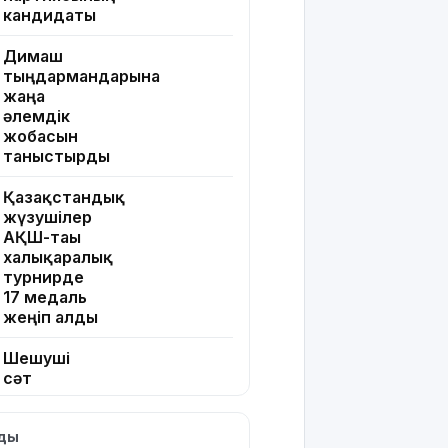
кандидаты
Димаш
тыңдармандарына
жаңа
әлемдік
жобасын
таныстырды
Қазақстандық
жүзушілер
АҚШ-тағы
халықаралық
турнирде
17 медаль
жеңіп алды
Шешуші
сәт
жақындады:
Грант
лды
иегерлерінің