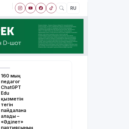
RU
160 мың
педагог
ChatGPT
Edu
қызметін
тегін
пайдалана
алады –
«Әділет»
партиясының