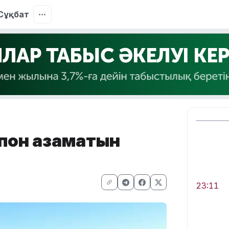
Сұқбат
апон азаматын
23:11