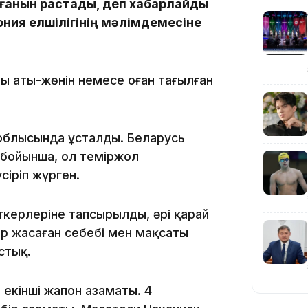
лғанын растады, деп хабарлайды
ия елшілігінің мәлімдемесіне
ның аты-жөнін немесе оған тағылған
20:16
 облысында ұсталды. Беларусь
бойынша, ол теміржол
сіріп жүрген.
ткерлеріне тапсырылды, әрі қарай
дер жасаған себебі мен мақсаты
стық.
19:21
 екінші жапон азаматы. 4