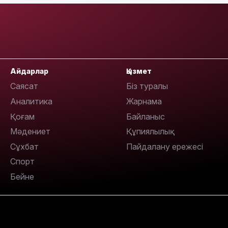
18:00
Айдарлар
Қызмет
Саясат
Біз туралы
Аналитика
Жарнама
17:47
Қоғам
Байланыс
Мәдениет
Құпиялылық
Сұхбат
Пайдалану ережесі
Спорт
17:30
Бейне