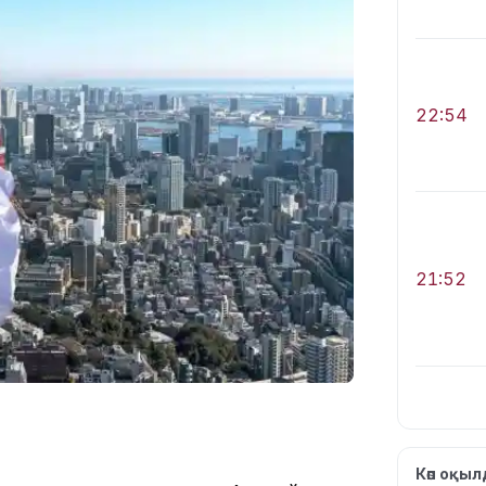
22:54
21:52
21:30
Көп оқы