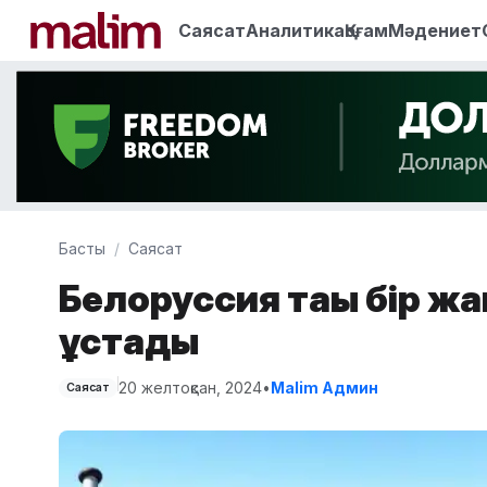
Саясат
Аналитика
Қоғам
Мәдениет
Басты
Саясат
Белоруссия тағы бір ж
ұстады
20 желтоқсан, 2024
•
Malim Админ
Саясат