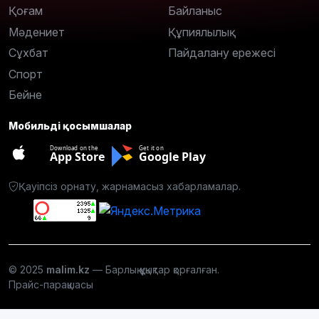
Қоғам
Байланыс
Мәдениет
Құпиялылық
Сұхбат
Пайдалану ережесі
Спорт
Бейне
Мобильді қосымшалар
Download on the
Get it on
App Store
Google Play
Қауіпсіз орнату, жарнамасыз хабарламалар.
© 2025
malim.kz
— Барлық құқықтар қорғалған.
Прайс-парақшасы