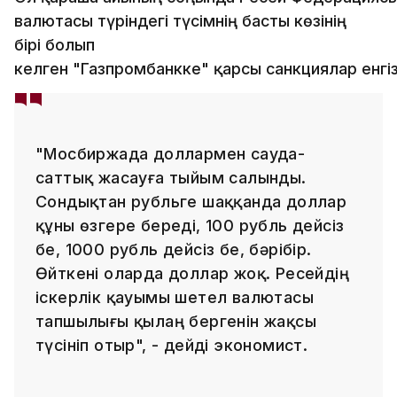
валютасы түріндегі түсімнің басты көзінің
бірі болып
келген "Газпромбанкке" қарсы санкциялар енгіз
"Мосбиржада доллармен сауда-
саттық жасауға тыйым салынды.
Сондықтан рубльге шаққанда доллар
құны өзгере береді, 100 рубль дейсіз
бе, 1000 рубль дейсіз бе, бәрібір.
Өйткені оларда доллар жоқ. Ресейдің
іскерлік қауымы шетел валютасы
тапшылығы қылаң бергенін жақсы
түсініп отыр", - дейді экономист.