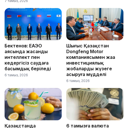
7 тамыз, 2026
Бектенов: ЕАЭО
Шығыс Қазақстан
аясында жасанды
Dongfeng Motor
интеллект пен
компаниясымен жаңа
кедергісіз саудаға
инвестициялық
басымдық беріледі
жобаларды жүзеге
асыруға мүдделі
6 тамыз, 2026
6 тамыз, 2026
Қазақстанда
6 тамызға валюта