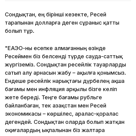
Сондықтан, ең бірінші кезекте, Ресей
тарапынан долларға деген сұраныс қатты
болып тұр.
"ЕАЭО-ны есепке алмағанның өзінде
Ресеймен біз белсенді түрде сауда-саттық
жүргіземіз. Сондықтан ресейлік тауарларды
сатып алу арнасын жабу – ақылға қонымсыз.
Ендеше ресейлік нарықтағы дүрбелең ақша
бағамы мен инфляция арқылы бізге келіп
жете береді. Теңге бағамы рубльге
байланбаған, тек Қазақстан мен Ресей
экономикасы – көршілес, аралас-қоралас
дегендей. Сондықтан оларда болып жатқан
оқиғалардың ықпалынан біз жалтара