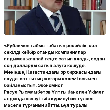
«Рубльмен табыс табатын ресейлік, сол
секілді кейбір отандық компаниялар
алдымен жаппай теңге сатып алады, содан
соң долларды сатып алуға көшуде.
Меніңше, Қазақстандағы қор биржасындағы
сауда-саттықтың жоғары көлемі осымен
байланысты». Экономист
Расул Рысмамбетов Ұлттық банк пен Үкімет
алдында шешуі тиіс күрмеуі қиын үлкен
мәселе тұрғанын айтты. Бұл туралы