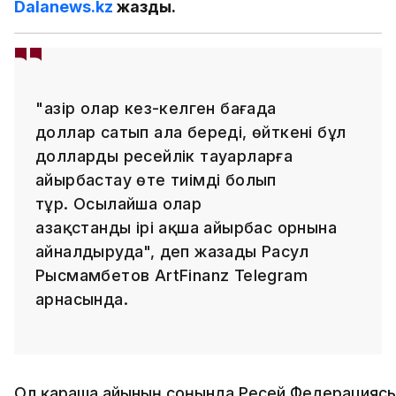
Dalanews.kz
жазды.
"Қазір олар кез-келген бағада
доллар сатып ала береді, өйткені бұл
долларды ресейлік тауарларға
айырбастау өте тиімді болып
тұр. Осылайша олар
Қазақстанды ірі ақша айырбас орнына
айналдыруда", деп жазады Расул
Рысмамбетов ArtFinanz Telegram
арнасында.
Ол қараша айының соңында Ресей Федерацияс