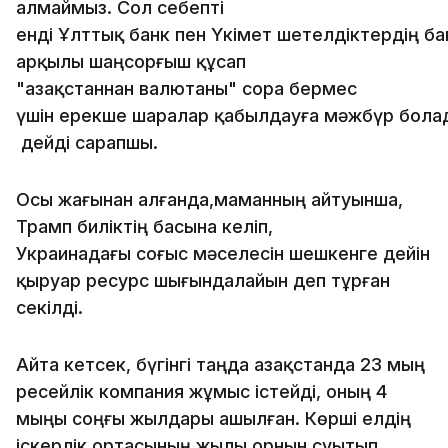
алмаймыз. Сол себепті
енді Ұлттық банк пен Үкімет шетелдіктердің б
арқылы шаңсорғыш құсап
"Қазақстаннан валютаны" сора бермес
үшін ерекше шаралар қабылдауға мәжбүр болад
дейді сарапшы.
Осы жағынан алғанда,маманның айтуынша,
Трамп биліктің басына келіп,
Украинадағы соғыс мәселесін шешкенге дейін
қыруар ресурс шығындалайын деп тұрған
секілді.
Айта кетсек, бүгінгі таңда Қазақстанда 23 мың
ресейлік компания жұмыс істейді, оның 4
мыңы соңғы жылдары ашылған. Көрші елдің
іскерлік ортасының жылы орнын суытып,