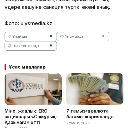
үдере көшуіне санкция түрткі екені анық.
Фото: ulysmedia.kz
🤍 Ұнайды
😞 Ұнамайды
0
0
😡 Шектен шыққан
0
Ұқсас мақалалар
Міне, жаңалық: ERG
7 тамызға валюта
акциялары «Самұрық-
бағамы жарияланды
Қазынаға» өтті
7 тамыз, 2026