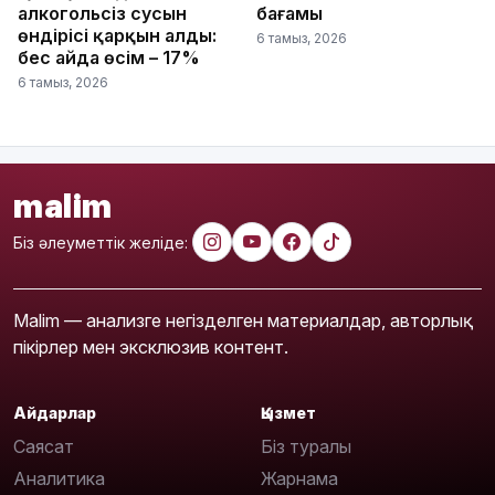
алкогольсіз сусын
бағамы
өндірісі қарқын алды:
6 тамыз, 2026
бес айда өсім – 17%
6 тамыз, 2026
malim
Біз әлеуметтік желіде:
Malim — анализге негізделген материалдар, авторлық
пікірлер мен эксклюзив контент.
Айдарлар
Қызмет
Саясат
Біз туралы
Аналитика
Жарнама