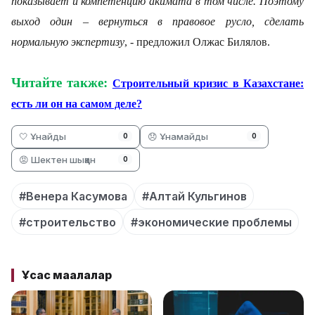
показывает и компетенцию акимата в том числе. Поэтому
выход один – вернуться в правовое русло, сделать
нормальную экспертизу
, - предложил Олжас Билялов.
Читайте также:
Строительный кризис в Казахстане:
есть ли он на самом деле?
🤍 Ұнайды
😞 Ұнамайды
0
0
😡 Шектен шыққан
0
#Венера Касумова
#Алтай Кульгинов
#строительство
#экономические проблемы
Ұқсас мақалалар