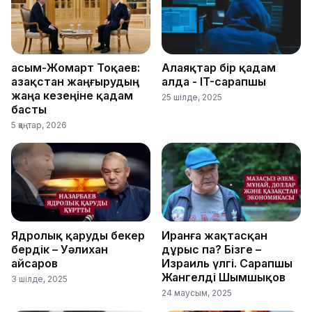
Қасым-Жомарт Тоқаев:
Алаяқтар бір қадам
Қазақстан жаңғырудың
алда - IT-сарапшы
жаңа кезеңіне қадам
25 шілде, 2025
басты
5 қаңтар, 2026
Ядролық қаруды бекер
Иранға жақтасқан
бердік – Уәлихан
дұрыс па? Бізге –
Қайсаров
Израиль үлгі. Сарапшы
Жангелді Шымшықов
3 шілде, 2025
24 маусым, 2025