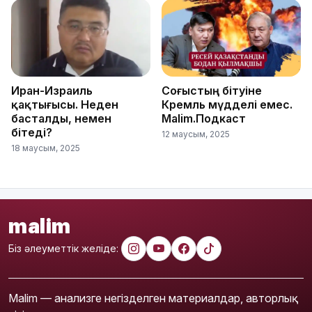
Иран-Израиль
Соғыстың бітуіне
қақтығысы. Неден
Кремль мүдделі емес.
басталды, немен
Malim.Подкаст
бітеді?
12 маусым, 2025
18 маусым, 2025
malim
Біз әлеуметтік желіде:
Malim — анализге негізделген материалдар, авторлық