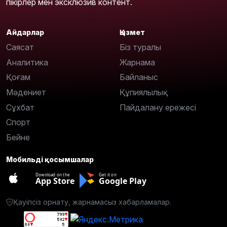
пікірлер мен эксклюзив контент.
Айдарлар
Қызмет
Саясат
Біз туралы
Аналитика
Жарнама
Қоғам
Байланыс
Мәдениет
Құпиялылық
Сұхбат
Пайдалану ережесі
Спорт
Бейне
Мобильді қосымшалар
Download on the
Get it on
App Store
Google Play
Қауіпсіз орнату, жарнамасыз хабарламалар.