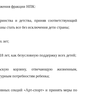
ложения фракции НПК:
ринства и детства, приняв соответствующий
ны стать все без исключения дети страны;
х лет;
13:14
18 лет, как безусловную поддержку всех детей;
ьскую корзину, отвечающую жизненным,
турным потребностям ребенка;
тивных секций «Арт-спорт» и принять меры по
13:08