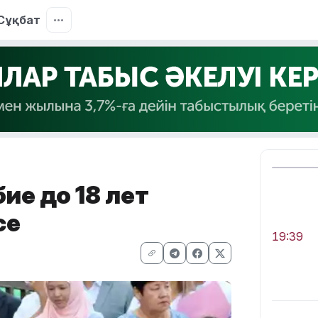
Сұқбат
ие до 18 лет
се
19:39