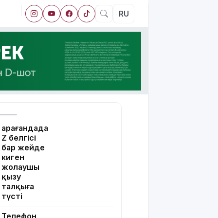
RU
Қарағандада
Z белгісі
бар жейде
киген
жолаушы
қызу
талқыға
түсті
Телефон