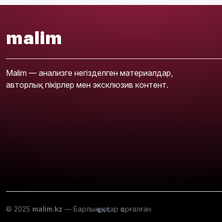
malim
Malim — анализге негізделген материалдар,
авторлық пікірлер мен эксклюзив контент.
© 2025
malim.kz
— Барлық құқықтар қорғалған.