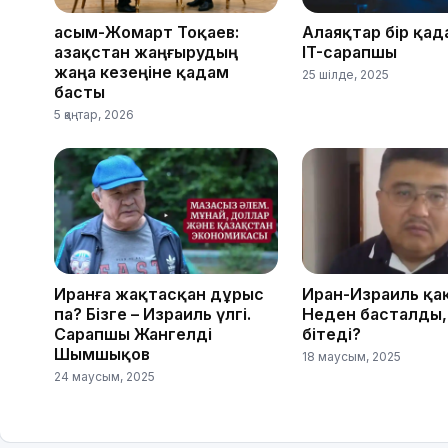
Қасым-Жомарт Тоқаев:
Алаяқтар бір қад
Қазақстан жаңғырудың
IT-сарапшы
жаңа кезеңіне қадам
25 шілде, 2025
басты
5 қаңтар, 2026
Иранға жақтасқан дұрыс
Иран-Израиль қа
па? Бізге – Израиль үлгі.
Неден басталды,
Сарапшы Жангелді
бітеді?
Шымшықов
18 маусым, 2025
24 маусым, 2025