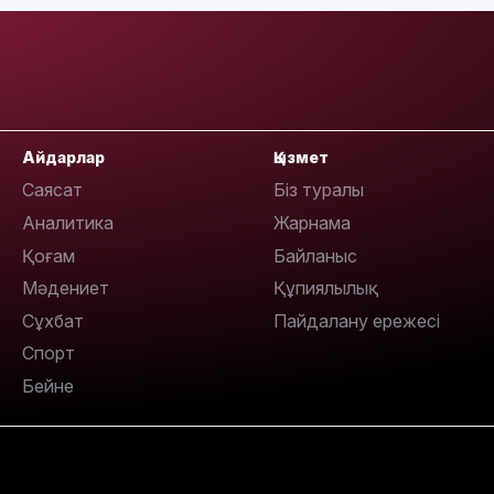
10:35
Айдарлар
Қызмет
Саясат
Біз туралы
10:25
Аналитика
Жарнама
Қоғам
Байланыс
Мәдениет
Құпиялылық
Сұхбат
Пайдалану ережесі
Спорт
Бейне
10:05