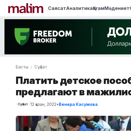
Саясат
Аналитика
Қоғам
Мәдениет
Басты
Сұқбат
Платить детское пособ
предлагают в мажили
12 қазан, 2022
•
Венера Касумова
Сұқбат