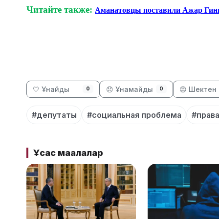
Читайте также:
Аманатовцы поставили Ажар Гини
🤍 Ұнайды
😞 Ұнамайды
😡 Шектен 
0
0
#депутаты
#социальная проблема
#права
Ұқсас мақалалар