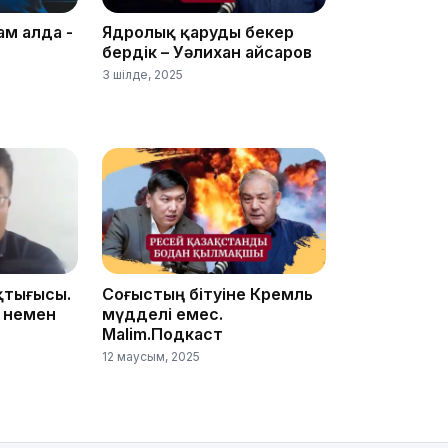
ам алда -
Ядролық қаруды бекер
бердік – Уәлихан Қайсаров
3 шілде, 2025
11:20
қтығысы.
Соғыстың бітуіне Кремль
10:53
 немен
мүдделі емес.
Malim.Подкаст
12 маусым, 2025