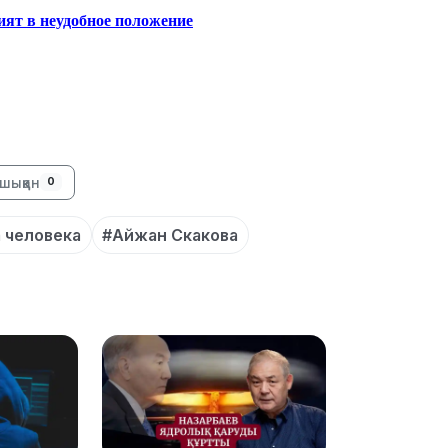
ят в неудобное положение
12:35
шыққан
0
 человека
#Айжан Скакова
12:17
11:23