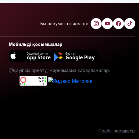
қызды
алкогольге
жұмсап,
зорламақ
Біз әлеуметтік желіде:
болған
Жапонияда
Мобильді қосымшалар
жойқын
тайфун:
Download on the
Get it on
App Store
Google Play
жүздеген
рейс
Қауіпсіз орнату, жарнамасыз хабарламалар.
тоқтатылды
Испанияның
Сеута
қаласына
өтуге
әрекеттенген
100-ге
жуық
мигрант
Прайс-парақшасы
қаза тапты