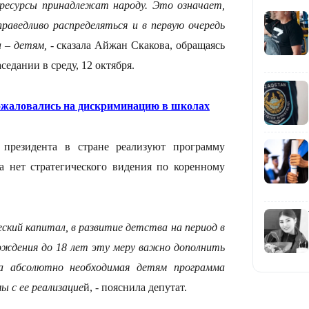
16:01
есурсы принадлежат народу. Это означает,
аведливо распределяться и в первую очередь
 – детям,
- сказала Айжан Скакова, обращаясь
седании в среду, 12 октября.
15:33
жаловались на дискриминацию в школах
президента в стране реализуют программу
а нет стратегического видения по коренному
15:04
еский капитал, в развитие детства на период в
рождения до 18 лет эту меру важно дополнить
а абсолютно необходимая детям программа
14:10
ы с ее реализацие
й, - пояснила депутат.