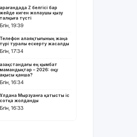
үңгірі»
Қарағандада Z белгісі бар
хитке
жейде киген жолаушы қызу
айналды
талқыға түсті
Бүгін, 19:39
Жасанды
интеллектіні
Телефон алаяқтығының жаңа
өшіруге
түрі туралы ескерту жасалды
міндеттейтін
Бүгін, 17:34
болып
жатыр
Қазақстандағы ең қымбат
мамандықтар – 2026: оқу
Грант
ақысы қанша?
иегерлерінің
Бүгін, 16:34
тізімі
шықты
Ұлдана Мырзуанға қатысты іс
сотқа жолданды
Белгілі
Бүгін, 16:33
блогер
Астанада
былапыт
сөз
айтқаны