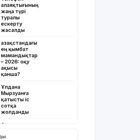
алаяқтығының
жаңа түрі
туралы
ескерту
жасалды
Қазақстандағы
ең қымбат
мамандықтар
– 2026: оқу
ақысы
қанша?
Ұлдана
Мырзуанға
қатысты іс
сотқа
жолданды
Аптаптан
қашқандар:
лды
«Жел