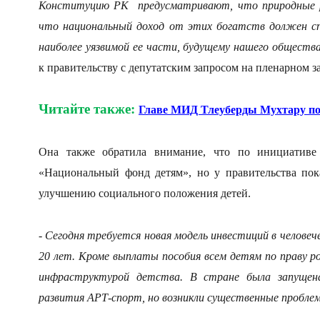
Конституцию РК предусматривают, что природные р
что национальный доход от этих богатств должен спр
наиболее уязвимой ее части, будущему нашего общества
к правительству с депутатским запросом на пленарном за
Читайте также:
Главе МИД Тлеуберды Мухтару по
Она также обратила внимание, что по инициативе 
«Национальный фонд детям», но у правительства пок
улучшению социального положения детей.
- Сегодня требуется новая модель инвестиций в человеч
20 лет. Кроме выплаты пособия всем детям по праву 
инфраструктурой детства. В стране была запущен
развития АРТ-спорт, но возникли существенные проблем