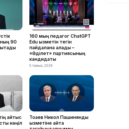
12:13
стік
160 мың педагог ChatGPT
ының 90
Edu қызметін тегін
ықтады
пайдалана алады –
«Әділет» партиясының
кандидаты
5 тамыз, 2026
11:54
тің қайтыс
Тоқаев Никол Пашинянды
сты көңіл
қызметіне қайта
тағайындалуымен