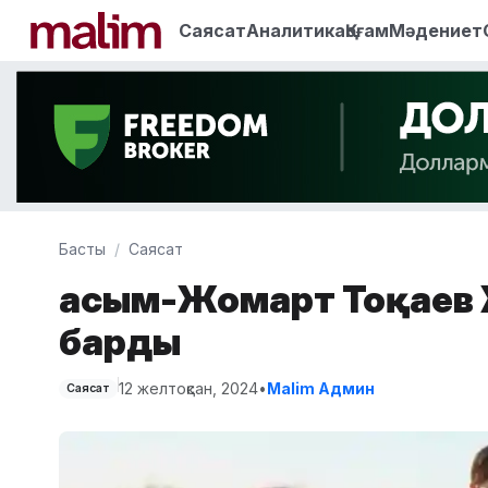
Саясат
Аналитика
Қоғам
Мәдениет
Басты
Саясат
Қасым-Жомарт Тоқаев
барды
12 желтоқсан, 2024
•
Malim Админ
Саясат