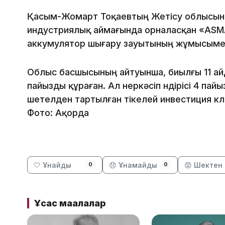
Қасым-Жомарт Тоқаевтың Жетісу облысын
индустриялық аймағында орналасқан «ASMA 
аккумулятор шығару зауытының жұмысыме
Облыс басшысының айтуынша, биылғы 11 айд
пайызды құраған. Ал өнеркәсіп өндірісі 4 п
шетелден тартылған тікелей инвестиция кө
Фото: Ақорда
🤍 Ұнайды
😞 Ұнамайды
😡 Шектен 
0
0
Ұқсас мақалалар