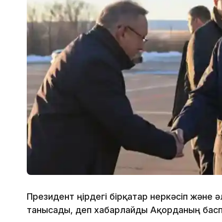
Президент өңірдегі бірқатар өнеркәсіп жән
танысады, деп хабарлайды Ақорданың баспа