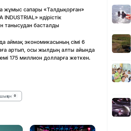
13:39
а жұмыс сапары «Талдықорған»
INDUSTRIAL» өндірістік
н танысудан басталды
а аймақ экономикасының өсімі 6
айызға артып, осы жылдың алты айында
лемі 175 миллион долларға жеткен.
13:00
шыққан
0
12:40