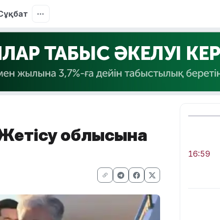
Сұқбат
 Жетісу облысына
16:59