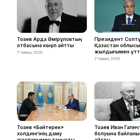
Тоқаев Ардақ Әмірқұловтың
Президент Солтү
отбасына көңіл айтты
Қазақстан облыс
жылдығымен құтт
7 тамыз, 2026
7 тамыз, 2026
Тоқаев «Бәйтерек»
Тоқаев Иван Гапич
холдингінің даму
болуына байланы
жоспарымен танысты
айтты