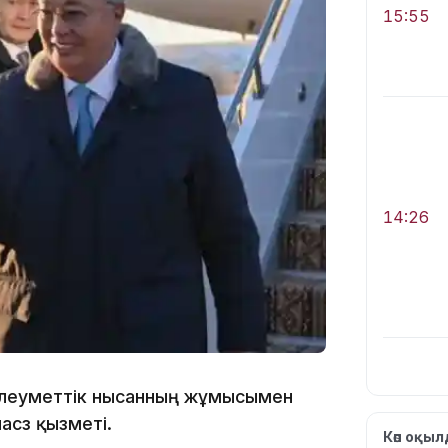
15:55
14:26
е әлеуметтік нысанның жұмысымен
сөз қызметі.
Көп оқы