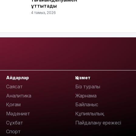
10:56
құттықтады
4 тамыз, 2026
09:36
Айдарлар
Қызмет
Саясат
Біз туралы
Аналитика
Жарнама
08:36
Қоғам
Байланыс
Мәдениет
Құпиялылық
Сұхбат
Пайдалану ережесі
Спорт