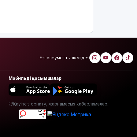
ұсынылады:
Кімдер
үміткер
бола
алады?
ЕО мен
Украина
АҚШ-тың
Біз әлеуметтік желіде:
Ресейге
қарсы жаңа
санкцияларын
Мобильді қосымшалар
қолдады
Download on the
Get it on
App Store
Google Play
8 тамызға
арналған
Қауіпсіз орнату, жарнамасыз хабарламалар.
ауа райы
болжамы
Полиция
қазақстандық
жүргізушілерге