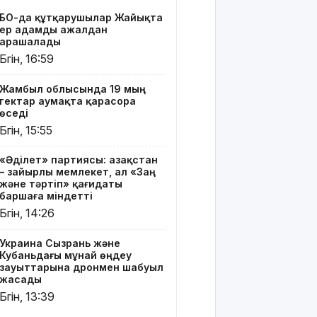
өңдеу
БҚО-да құтқарушылар Жайықта
зауыттарына
ер адамды ажалдан
дронмен
арашалады
шабуыл
Бүгін, 16:59
жасады
Жамбыл облысында 19 мың
Қызылордада
гектар аумақта қарасора
«Жасыл
өседі
ел» еңбек
Бүгін, 15:55
жасақтарының
қатысуымен
«Әділет» партиясы: Қазақстан
экологиялық
– зайырлы мемлекет, ал «Заң
сенбілік
және тәртіп» қағидаты
өтті
баршаға міндетті
Бүгін, 14:26
Риддерде
алғаш рет
Украина Сызрань және
«Поэзия
Кубаньдағы мұнай өңдеу
кеші» өтті
зауыттарына дронмен шабуыл
жасады
"Қорғансыз
Бүгін, 13:39
күндерім