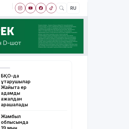
RU
БҚО-да
құтқарушылар
Жайықта ер
адамды
ажалдан
арашалады
Жамбыл
облысында
19 мың