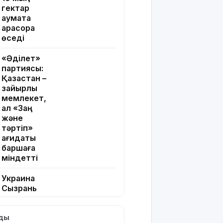
гектар
аумақта
қарасора
өседі
«Әділет»
партиясы:
Қазақстан –
зайырлы
мемлекет,
ал «Заң
және
тәртіп»
қағидаты
баршаға
міндетті
Украина
Сызрань
және
Кубаньдағы
лды
мұнай