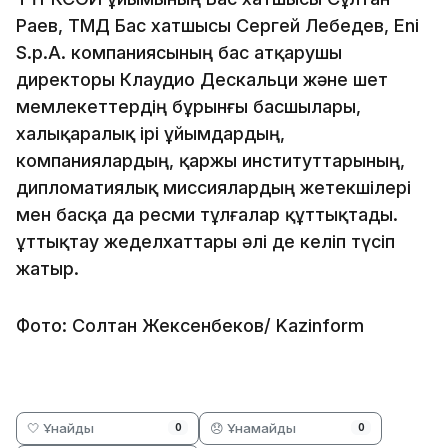
Раев, ТМД Бас хатшысы Сергей Лебедев, Eni
S.p.A. компаниясының бас атқарушы
директоры Клаудио Дескальци және шет
мемлекеттердің бұрынғы басшылары,
халықаралық ірі ұйымдардың,
компаниялардың, қаржы институттарының,
дипломатиялық миссиялардың жетекшілері
мен басқа да ресми тұлғалар құттықтады.
Құттықтау жеделхаттары әлі де келіп түсіп
жатыр.
Фото: Солтан Жексенбеков/ Kazinform
🤍 Ұнайды
😞 Ұнамайды
0
0