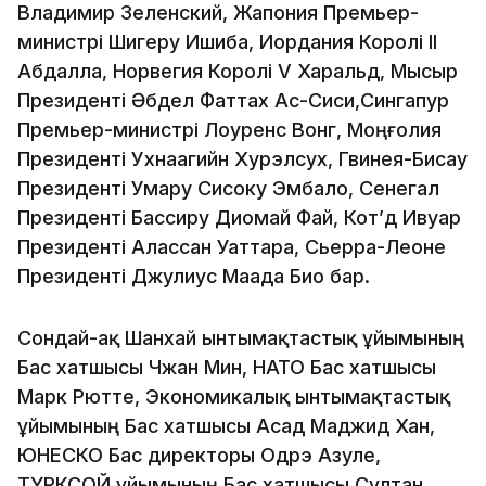
Владимир Зеленский, Жапония Премьер-
министрі Шигеру Ишиба, Иордания Королі II
Абдалла, Норвегия Королі V Харальд, Мысыр
Президенті Әбдел Фаттах Ас-Сиси,Сингапур
Премьер-министрі Лоуренс Вонг, Моңғолия
Президенті Ухнаагийн Хурэлсух, Гвинея-Бисау
Президенті Умару Сисоку Эмбало, Сенегал
Президенті Бассиру Диомай Фай, Кот’д Ивуар
Президенті Алассан Уаттара, Сьерра-Леоне
Президенті Джулиус Маада Био бар.
Сондай-ақ Шанхай ынтымақтастық ұйымының
Бас хатшысы Чжан Мин, НАТО Бас хатшысы
Марк Рютте, Экономикалық ынтымақтастық
ұйымының Бас хатшысы Асад Маджид Хан,
ЮНЕСКО Бас директоры Одрэ Азуле,
ТҮРКСОЙ ұйымының Бас хатшысы Сұлтан