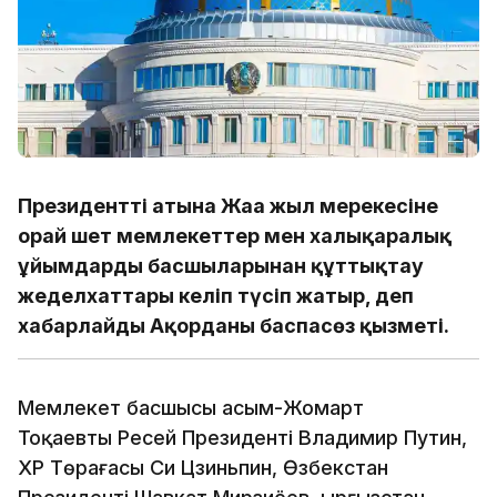
Президенттің атына Жаңа жыл мерекесіне
орай шет мемлекеттер мен халықаралық
ұйымдардың басшыларынан құттықтау
жеделхаттары келіп түсіп жатыр, деп
хабарлайды Ақорданың баспасөз қызметі.
Мемлекет басшысы Қасым-Жомарт
Тоқаевты Ресей Президенті Владимир Путин,
ҚХР Төрағасы Си Цзиньпин, Өзбекстан