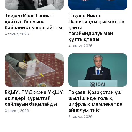
Тоқаев Иван Гапичтің
Тоқаев Никол
қайтыс болуына
Пашинянды қызметіне
байланысты көңіл айтты
қайта
тағайындалуымен
4 тамыз, 2026
құттықтады
4 тамыз, 2026
ЕҚЫҰ, ТМД және ҰҚШҰ
Тоқаев: Қазақстан үш
өкілдері Құрылтай
жыл ішінде толық
сайлауын бақылайды
цифрлық мемлекетке
айналуы тиіс
3 тамыз, 2026
3 тамыз, 2026