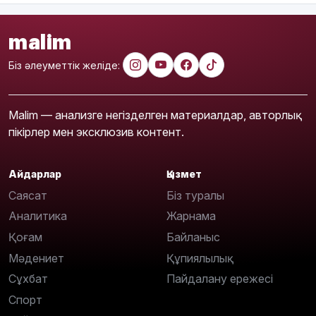
malim
Біз әлеуметтік желіде:
Malim — анализге негізделген материалдар, авторлық
пікірлер мен эксклюзив контент.
Айдарлар
Қызмет
Саясат
Біз туралы
Аналитика
Жарнама
Қоғам
Байланыс
Мәдениет
Құпиялылық
Сұхбат
Пайдалану ережесі
Спорт