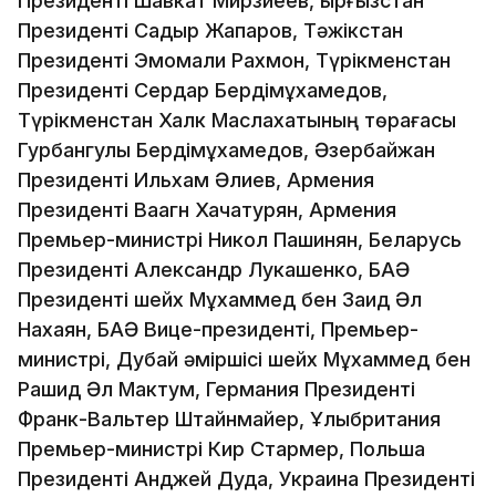
Президенті Шавкат Мирзиёев, Қырғызстан
Президенті Садыр Жапаров, Тәжікстан
Президенті Эмомали Рахмон, Түрікменстан
Президенті Сердар Бердімұхамедов,
Түрікменстан Халк Маслахатының төрағасы
Гурбангулы Бердімұхамедов, Әзербайжан
Президенті Ильхам Әлиев, Армения
Президенті Ваагн Хачатурян, Армения
Премьер-министрі Никол Пашинян, Беларусь
Президенті Александр Лукашенко, БАӘ
Президенті шейх Мұхаммед бен Заид Әл
Нахаян, БАӘ Вице-президенті, Премьер-
министрі, Дубай әміршісі шейх Мұхаммед бен
Рашид Әл Мактум, Германия Президенті
Франк-Вальтер Штайнмайер, Ұлыбритания
Премьер-министрі Кир Стармер, Польша
Президенті Анджей Дуда, Украина Президенті