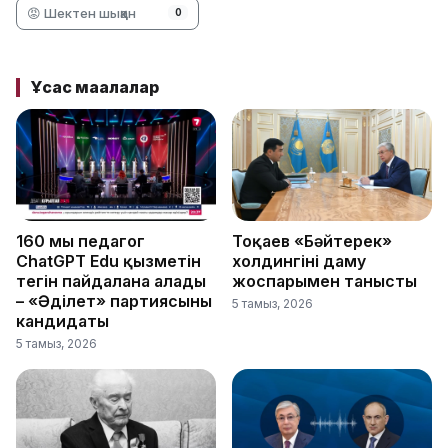
😡 Шектен шыққан
0
Ұқсас мақалалар
160 мың педагог
Тоқаев «Бәйтерек»
ChatGPT Edu қызметін
холдингінің даму
тегін пайдалана алады
жоспарымен танысты
– «Әділет» партиясының
5 тамыз, 2026
кандидаты
5 тамыз, 2026