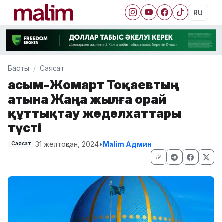
RU
Басты
Саясат
Қасым-Жомарт Тоқаевтың
атына Жаңа жылға орай
құттықтау жеделхаттары
түсті
31 желтоқсан, 2024
•
Malim Админ
Саясат