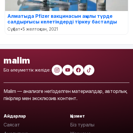
Алматыда Pfizer вакцинасын ақылы түрде
салдырғысы келетіндерді тіркеу басталды
Сұқбат
•
5 желтоқсан, 2021
malim
Біз әлеуметтік желіде:
Malim — анализге негізделген материалдар, авторлық
пікірлер мен эксклюзив контент.
Айдарлар
Қызмет
Саясат
Біз туралы