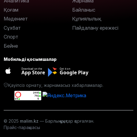
Аналитика
Жарнама
Қоғам
Байланыс
Мәдениет
Құпиялылық
Сұхбат
Пайдалану ережесі
Спорт
Бейне
Мобильді қосымшалар
Download on the
Get it on
App Store
Google Play
Қауіпсіз орнату, жарнамасыз хабарламалар.
© 2025
malim.kz
— Барлық құқықтар қорғалған.
Прайс-парақшасы