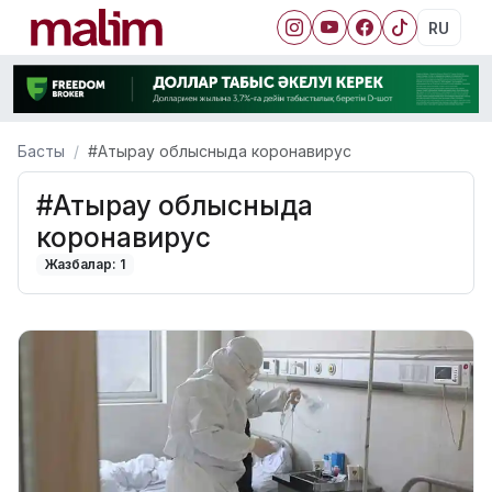
RU
Басты
#Атырау облысныда коронавирус
#Атырау облысныда
коронавирус
Жазбалар: 1