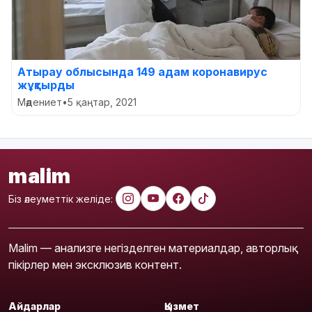
Атырау облысында 149 адам коронавирус
жұқтырды
Мәдениет
•
5 қаңтар, 2021
malim
Біз әлеуметтік желіде:
Malim — анализге негізделген материалдар, авторлық
пікірлер мен эксклюзив контент.
Айдарлар
Қызмет