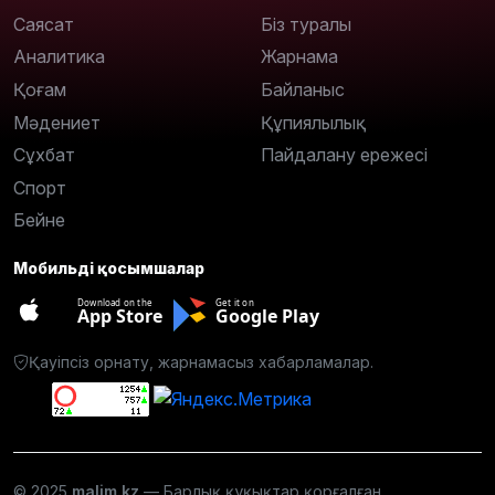
Саясат
Біз туралы
Аналитика
Жарнама
Қоғам
Байланыс
Мәдениет
Құпиялылық
Сұхбат
Пайдалану ережесі
Спорт
Бейне
Мобильді қосымшалар
Download on the
Get it on
App Store
Google Play
Қауіпсіз орнату, жарнамасыз хабарламалар.
© 2025
malim.kz
— Барлық құқықтар қорғалған.