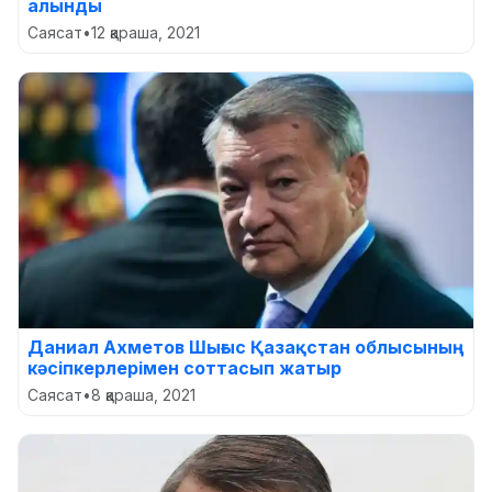
алынды
Саясат
•
12 қараша, 2021
Даниал Ахметов Шығыс Қазақстан облысының
кәсіпкерлерімен соттасып жатыр
Саясат
•
8 қараша, 2021