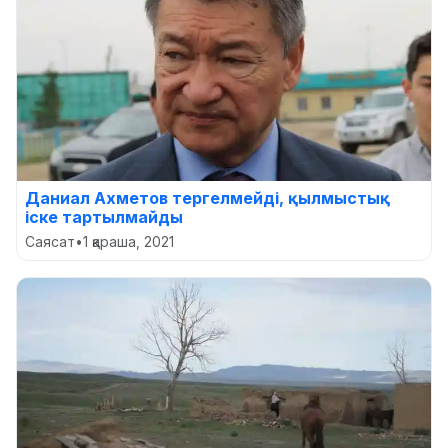
Даниал Ахметов тергелмейді, қылмыстық
іске тартылмайды
Саясат
•
1 қараша, 2021