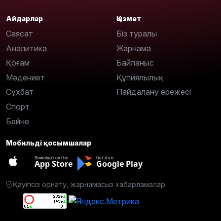
Айдарлар
Қызмет
Саясат
Біз туралы
Аналитика
Жарнама
Қоғам
Байланыс
Мәдениет
Құпиялылық
Сұхбат
Пайдалану ережесі
Спорт
Бейне
Мобильді қосымшалар
Download on the
Get it on
App Store
Google Play
Қауіпсіз орнату, жарнамасыз хабарламалар.