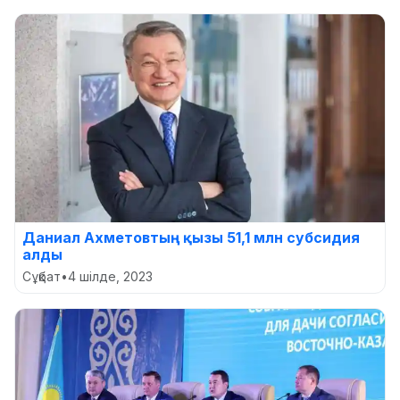
Даниал Ахметовтың қызы 51,1 млн субсидия
алды
Сұқбат
•
4 шілде, 2023