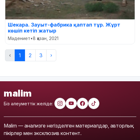
Шекара. Зауыт-фабрика қаптап тұр. Жұрт
көшіп кетіп жатыр
Мәдениет
•
8 қазан, 2021
‹
1
2
3
›
malim
Біз әлеуметтік желіде:
Malim — анализге негізделген материалдар, авторлық
пікірлер мен эксклюзив контент.