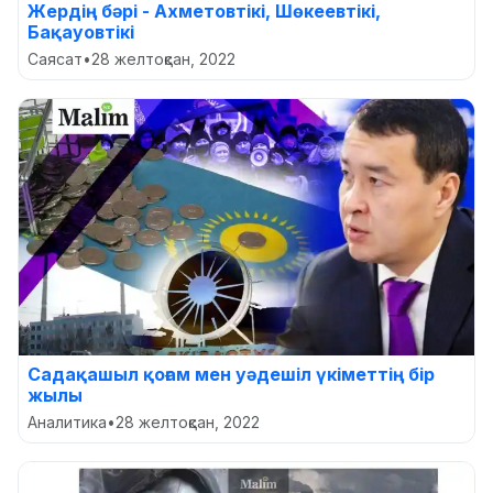
Жердің бәрі - Ахметовтікі, Шөкеевтікі,
Бақауовтікі
Саясат
•
28 желтоқсан, 2022
Садақашыл қоғам мен уәдешіл үкіметтің бір
жылы
Аналитика
•
28 желтоқсан, 2022