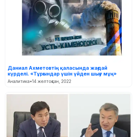
Даниал Ахметовтің қаласында жағдай
күрделі. «Тұрғындaр үшін үйден шығу мұң»
Аналитика
•
14 желтоқсан, 2022