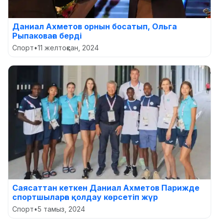
Даниал Ахметов орнын босатып, Ольга
Рыпаковаға берді
Спорт
•
11 желтоқсан, 2024
Саясаттан кеткен Даниал Ахметов Парижде
спортшыларға қолдау көрсетіп жүр
Спорт
•
5 тамыз, 2024