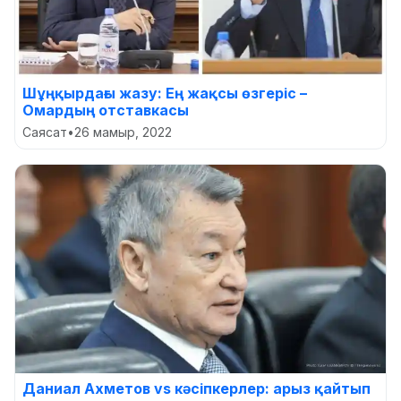
Шұңқырдағы жазу: Ең жақсы өзгеріс –
Омардың отставкасы
Саясат
•
26 мамыр, 2022
Даниал Ахметов vs кәсіпкерлер: арыз қайтып