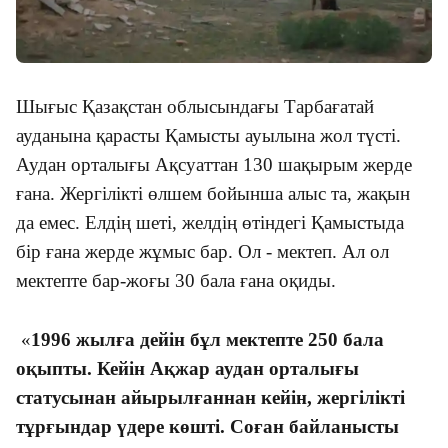
Шығыс Қазақстан облысындағы Тарбағатай
ауданына қарасты Қамысты ауылына жол түсті.
Аудан орталығы Ақсуаттан 130 шақырым жерде
ғана. Жергілікті өлшем бойынша алыс та, жақын
да емес. Елдің шеті, желдің өтіндегі Қамыстыда
бір ғана жерде жұмыс бар. Ол - мектеп. Ал ол
мектепте бар-жоғы 30 бала ғана оқиды.
«
1996 жылға дейін бұл мектепте 250 бала
оқыпты. Кейін Ақжар аудан орталығы
статусынан айырылғаннан кейін, жергілікті
тұрғындар үдере көшті. Соған байланысты