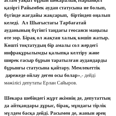
астам уақыт бұрын шекаралық Нарынқол
қазіргі Райымбек аудан статусына ие болып,
бүгінде жағдайы жақсарып, біртіндеп оңалып
келеді. Ал Шығыстағы Тарбағатай
ауданының бүгінгі таңдағы геосаяси маңызы
өте зор. Бірақ ол жақтан халық көшіп жатыр.
Көшті тоқтатудың бір амалы сол жердегі
инфрақұрылымды қалыпқа келтіру және
ширек ғасыр бұрын таратылған аудандарды
бұрынғы статусына қайтару. Мемлекеттік
дәрежеде ойлау деген осы болар
»,- дейді
мәжілісі депутаты Ерлан Сайыров.
Шекара шебіндегі жұрт әкімнің де, депутаттың
да айтқандары дұрыс, бірақ, мұндағы тірлік
мүлдем басқа дейді. Расымен де, жанын әрең