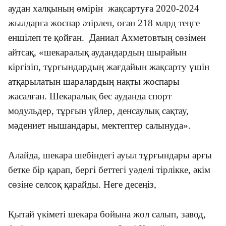
аудан халқының өмірін жақсартуға 2020-2024
жылдарға жоспар әзірлеп, оған 218 млрд теңге
еншілеп те қойған. Даниал Ахметовтың сөзімен
айтсақ, «шекаралық аудандардың шырайын
кіргізіп, тұрғындардың жағдайын жақсарту үшін
атқарылатын шаралардың нақты жоспары
жасалған. Шекаралық бес ауданда спорт
модульдер, тұрғын үйлер, денсаулық сақтау,
мәдениет нышандары, мектептер салынуда».
Алайда, шекара шебіндегі ауыл тұрғындары арғы
бетке бір қарап, бергі беттегі уәделі тірлікке, әкім
сөзіне селсоқ қарайды. Неге десеңіз,
Қытай үкіметі шекара бойына жол салып, завод,