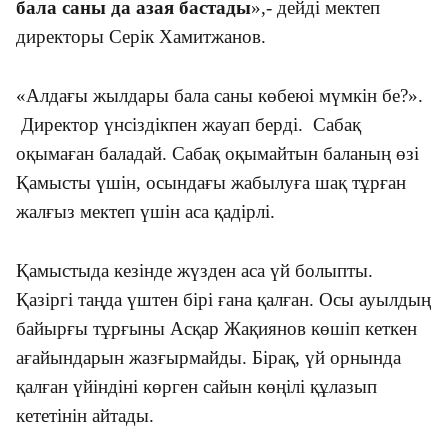
бала саны да азая бастады
»,- дейді мектеп
директоры Серік Хамитжанов.
«Алдағы жылдары бала саны көбеюі мүмкін бе?».
Директор үнсіздікпен жауап берді. Сабақ
оқымаған баладай. Сабақ оқымайтын баланың өзі
Қамысты үшін, осындағы жабылуға шақ тұрған
жалғыз мектеп үшін аса қадірлі.
Қамыстыда кезінде жүзден аса үй болыпты.
Қазіргі таңда үштен бірі ғана қалған. Осы ауылдың
байырғы тұрғыны Асқар Жақиянов көшіп кеткен
ағайындарын жазғырмайды. Бірақ, үй орнында
қалған үйіндіні көрген сайын көңілі құлазып
кететінін айтады.