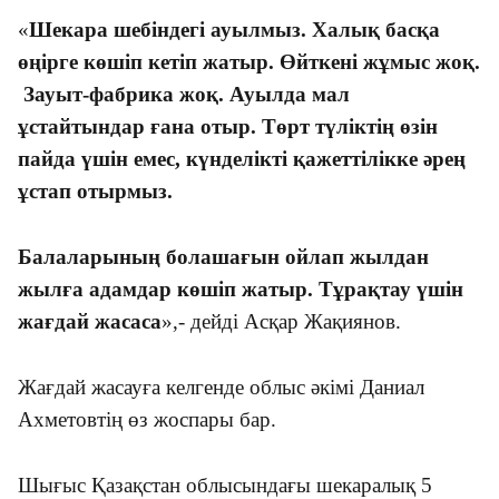
«
Шекара шебіндегі ауылмыз. Халық басқа
өңірге көшіп кетіп жатыр. Өйткені жұмыс жоқ.
Зауыт-фабрика жоқ. Ауылда мал
ұстайтындар ғана отыр. Төрт түліктің өзін
пайда үшін емес, күнделікті қажеттілікке әрең
ұстап отырмыз.
Балаларының болашағын ойлап жылдан
жылға адамдар көшіп жатыр. Тұрақтау үшін
жағдай жасаса
»,- дейді Асқар Жақиянов.
Жағдай жасауға келгенде облыс әкімі Даниал
Ахметовтің өз жоспары бар.
Шығыс Қазақстан облысындағы шекаралық 5