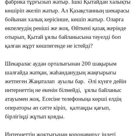
фабрика тұрғызып жатыр. Ішкі Қытайдан халықты
көшіріп әкеліп жатыр. Ал Қазақстанның шекарасы
бойынан халық керісінше, көшіп жатыр. Оларға
өкпелеудің реніші же жоқ. Өйткені қазақ жерінде
отырып, Қытай ұялы байланысына тәуелді боп
қалған жұрт көшпегенде не істейді?
Шекаралас аудан орталығынан 200 шақырым
шалғайда жатқан, жаһанданудың жаңғырығы
жетпеген Жаңаталап ауылы бар. Әлі күнге дейін
интернеттің не екенін білмейді, ұялы байланыс
атауымен жоқ. Есесіне телефоныңа көрші елдің
операторы әп сәтте кіріп, қалтаңды қағып,
бірлігіңді жұтып қояды.
Интернеттің жоқтығынан коронавирус індеті