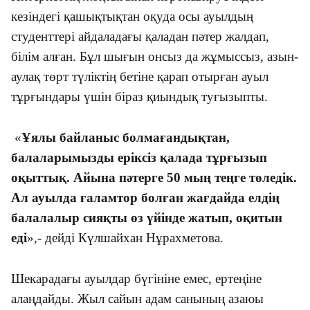
кезіндегі қашықтықтан оқуда осы ауылдың
студенттері айдаладағы қаладан пәтер жалдап,
білім алған. Бұл шығын онсыз да жұмыссыз, азын-
аулақ төрт түліктің бетіне қарап отырған ауыл
тұрғындары үшін біраз қиындық туғызыпты.
«
Ұялы байланыс болмағандықтан,
балаларымызды еріксіз қалада тұрғызып
оқыттық. Айына пәтерге 50 мың теңге төледік.
Ал ауылда ғаламтор болған жағдайда елдің
балалалыр сияқты өз үйінде жатып, оқитын
еді
»,- дейді Күлшайхан Нұрахметова.
Шекарадағы ауылдар бүгініне емес, ертеңіне
алаңдайды. Жыл сайын адам санының азаюы