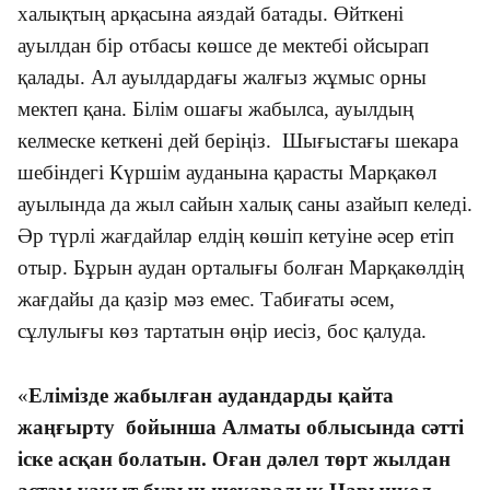
халықтың арқасына аяздай батады. Өйткені
ауылдан бір отбасы көшсе де мектебі ойсырап
қалады. Ал ауылдардағы жалғыз жұмыс орны
мектеп қана. Білім ошағы жабылса, ауылдың
келмеске кеткені дей беріңіз. Шығыстағы шекара
шебіндегі Күршім ауданына қарасты Марқакөл
ауылында да жыл сайын халық саны азайып келеді.
Әр түрлі жағдайлар елдің көшіп кетуіне әсер етіп
отыр. Бұрын аудан орталығы болған Марқакөлдің
жағдайы да қазір мәз емес. Табиғаты әсем,
сұлулығы көз тартатын өңір иесіз, бос қалуда.
«
Елімізде жабылған аудандарды қайта
жаңғырту бойынша Алматы облысында сәтті
іске асқан болатын. Оған дәлел төрт жылдан