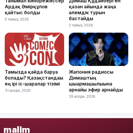
Танымал кинорежиссер
Димаш Құдайберген
Ардақ Әмірқұлов
қазан айында жаңа
қайтыс болды
әлемдік турын
бастайды
5 тамыз, 2026
2 тамыз, 2026
Тамызда қайда баруға
Жапония радиосы
болады? Қазақстандағы
Димаштың
ең ірі іс-шаралар тізімі
шығармашылығына
арнайы эфир арнайды
31 шілде, 2026
29 шілде, 2026
malim