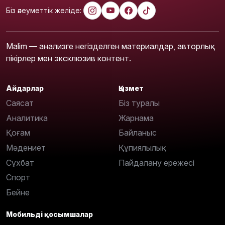
Біз әлеуметтік желіде:
Malim — анализге негізделген материалдар, авторлық
пікірлер мен эксклюзив контент.
Айдарлар
Қызмет
Саясат
Біз туралы
Аналитика
Жарнама
Қоғам
Байланыс
Мәдениет
Құпиялылық
Сұхбат
Пайдалану ережесі
Спорт
Бейне
Мобильді қосымшалар