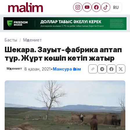
RU
Басты
Мәдениет
Шекара. Зауыт-фабрика қаптап
тұр. Жұрт көшіп кетіп жатыр
8 қазан, 2021
•
Мансура Әшім
Мәдениет