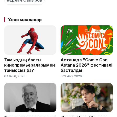
Ұқсас мақалалар
Тамыздың басты
Астанада "Comic Con
кинопремьераларымен
Astana 2026" фестивалі
таныссыз ба?
басталды
6 тамыз, 2026
6 тамыз, 2026