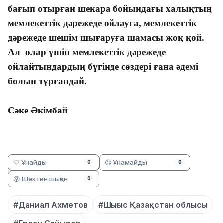
бағып отырған шекара бойындағы халықтың
мемлекеттік дәрежеде ойлауға, мемлекеттік
дәрежеде шешім шығаруға шамасы жоқ қой.
Ал олар үшін мемлекеттік дәрежеде
ойлайтындардың бүгінде сөздері ғана әдемі
болып тұрғандай.
Сәке Әкімбай
🤍 Ұнайды
😞 Ұнамайды
0
0
😡 Шектен шыққан
0
#Даниал Ахметов
#Шығыс Қазақстан облысы
#Ерлан Сайыров