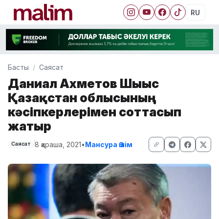
RU
Басты
Саясат
Даниал Ахметов Шығыс
Қазақстан облысының
кәсіпкерлерімен соттасып
жатыр
8 қараша, 2021
•
Мансура Әшім
Саясат