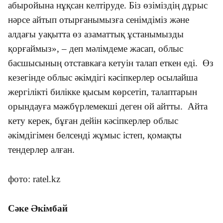
абыройына нұқсан келтіруде. Біз өзіміздің дұрыс
нәрсе айтып отырғанымызға сенімдіміз және
алдағы уақытта өз азаматтық ұстанымызды
қорғаймыз», – деп мәлімдеме жасап, облыс
басшысының отставкаға кетуін талап еткен еді. Өз
кезегінде облыс әкімдігі кәсіпкерлер осылайша
жергілікті билікке қысым көрсетіп, талаптарын
орындауға мәжбүрлемекші деген ой айтты. Айта
кету керек, бұған дейін кәсіпкерлер облыс
әкімдігімен белсенді жұмыс істеп, қомақты
тендерлер алған.
фото: ratel.kz
Сәке Әкімбай