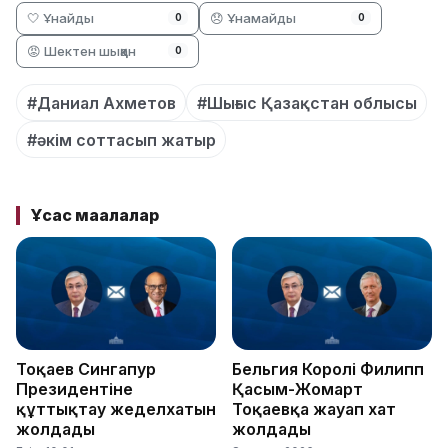
🤍 Ұнайды
😞 Ұнамайды
0
0
😡 Шектен шыққан
0
#Даниал Ахметов
#Шығыс Қазақстан облысы
#әкім соттасып жатыр
Ұқсас мақалалар
Тоқаев Сингапур
Бельгия Королі Филипп
Президентіне
Қасым-Жомарт
құттықтау жеделхатын
Тоқаевқа жауап хат
жолдады
жолдады