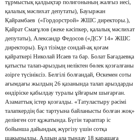
тұрмыстық қалдықтар полигонының жалғыз иесі,
қалалық мәслихат депутаты), Бауыржан
Қайрамбаев («Гордорстрой» ЖШС директоры.),
Қайрат Смағұлов (жеке кәсіпкер, қалалық мәслихат
депутаты), Александр Федосов («ДСУ 14» ЖШС
директоры). Бұл тізімде сондай-ақ қоғам
қайраткері Николай Исаев та бар. Болат Бағадаевқа
қатысты талап-арыздың неліктен бөлек қозғалғаны
әзірге түсініксіз. Белгілі болғандай, Өскемен соты
ағымдағы жылдың 26 ​​қазанында талап арыздарды
өндіріске қабылдау туралы ұйғарым шығарған.
Азаматтық істер қозғалды. «Татуластыру рәсімі
талапкердің бас тартуына байланысты болған жоқ»
делінген сот құжатында.
Бүгін тараптар іс
бойынша дайындық жүргізу үшін сотқа
шақырылды. Алдын ала тыңдау 18 қарашаға