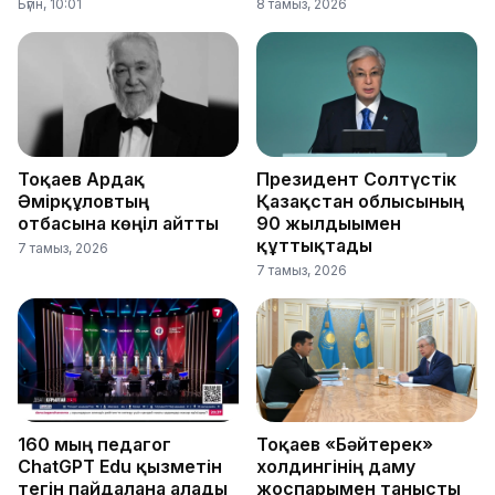
Бүгін, 10:01
8 тамыз, 2026
Тоқаев Ардақ
Президент Солтүстік
Әмірқұловтың
Қазақстан облысының
отбасына көңіл айтты
90 жылдығымен
құттықтады
7 тамыз, 2026
7 тамыз, 2026
160 мың педагог
Тоқаев «Бәйтерек»
ChatGPT Edu қызметін
холдингінің даму
тегін пайдалана алады
жоспарымен танысты