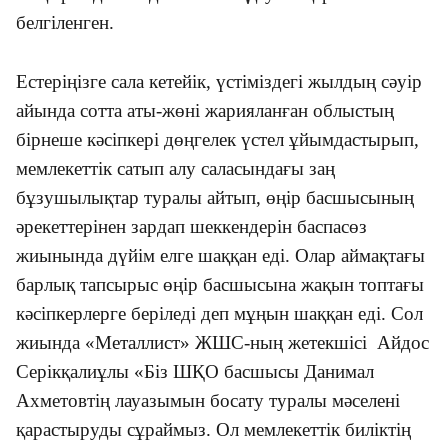
белгіленген.
Естеріңізге сала кетейік, үстіміздегі жылдың сәуір
айында сотта аты-жөні жарияланған облыстың
бірнеше кәсіпкері дөңгелек үстел ұйымдастырып,
мемлекеттік сатып алу саласындағы заң
бұзушылықтар туралы айтып, өңір басшысының
әрекеттерінен зардап шеккендерін баспасөз
жиынында дүйім елге шаққан еді. Олар аймақтағы
барлық тапсырыс өңір басшысына жақын топтағы
кәсіпкерлерге беріледі деп мұңын шаққан еді. Сол
жиында «Металлист» ЖШС-ның жетекшісі Айдос
Серікқалиұлы «Біз ШҚО басшысы Данимал
Ахметовтің лауазымын босату туралы мәселені
қарастыруды сұраймыз. Ол мемлекеттік биліктің