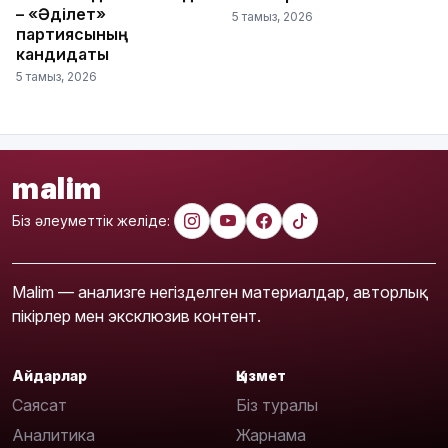
– «Әділет»
5 тамыз, 2026
партиясының
кандидаты
5 тамыз, 2026
malim
Біз әлеуметтік желіде:
Malim — анализге негізделген материалдар, авторлық
пікірлер мен эксклюзив контент.
Айдарлар
Қызмет
Саясат
Біз туралы
Аналитика
Жарнама