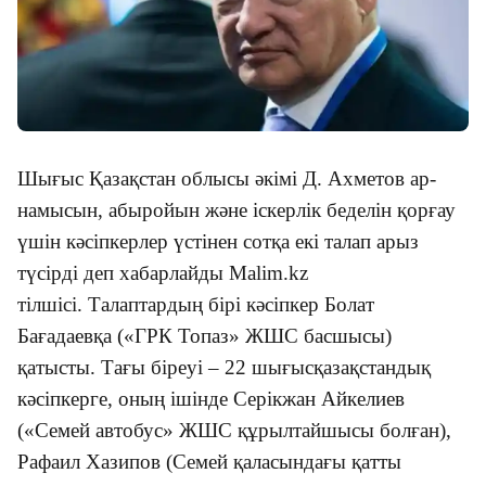
Шығыс Қазақстан облысы әкімі Д. Ахметов ар-
намысын, абыройын және іскерлік беделін қорғау
үшін кәсіпкерлер үстінен сотқа екі талап арыз
түсірді деп хабарлайды
Malim
.
kz
тілшісі.
Талаптардың бірі кәсіпкер Болат
Бағадаевқа («ГРК Топаз» ЖШС басшысы)
қатысты. Тағы біреуі – 22 шығысқазақстандық
кәсіпкерге, оның ішінде Серікжан Айкелиев
(«Семей автобус» ЖШС құрылтайшысы болған),
Рафаил Хазипов (Семей қаласындағы қатты