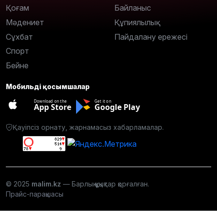
Қоғам
Байланыс
Мәдениет
Құпиялылық
Сұхбат
Пайдалану ережесі
Спорт
Бейне
Мобильді қосымшалар
Download on the
Get it on
App Store
Google Play
Қауіпсіз орнату, жарнамасыз хабарламалар.
© 2025
malim.kz
— Барлық құқықтар қорғалған.
Прайс-парақшасы