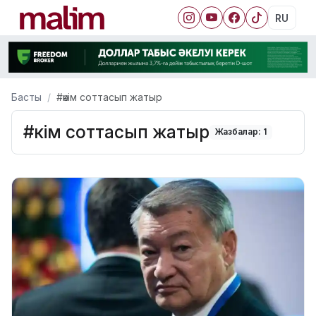
RU
Басты
#әкім соттасып жатыр
#әкім соттасып жатыр
Жазбалар: 1