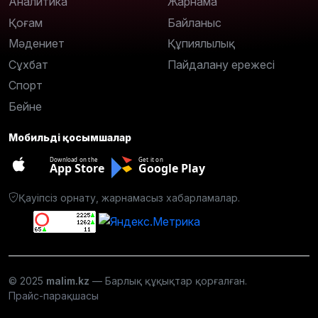
Аналитика
Жарнама
Қоғам
Байланыс
Мәдениет
Құпиялылық
Сұхбат
Пайдалану ережесі
Спорт
Бейне
Мобильді қосымшалар
Download on the
Get it on
App Store
Google Play
Қауіпсіз орнату, жарнамасыз хабарламалар.
© 2025
malim.kz
— Барлық құқықтар қорғалған.
Прайс-парақшасы