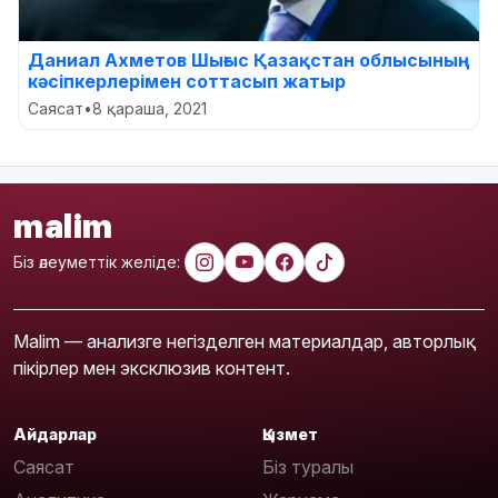
Даниал Ахметов Шығыс Қазақстан облысының
кәсіпкерлерімен соттасып жатыр
Саясат
•
8 қараша, 2021
malim
Біз әлеуметтік желіде:
Malim — анализге негізделген материалдар, авторлық
пікірлер мен эксклюзив контент.
Айдарлар
Қызмет
Саясат
Біз туралы