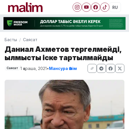
RU
Басты
Саясат
Даниал Ахметов тергелмейді,
қылмыстық іске тартылмайды
1 қараша, 2021
•
Мансура Әшім
Саясат