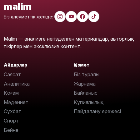
malim
Біз әлеуметтік желіде:
Malim — анализге негізделген материалдар, авторлық
пікірлер мен эксклюзив контент.
Айдарлар
Қызмет
Саясат
Біз туралы
Аналитика
Жарнама
Қоғам
Байланыс
Мәдениет
Құпиялылық
Сұхбат
Пайдалану ережесі
Спорт
Бейне