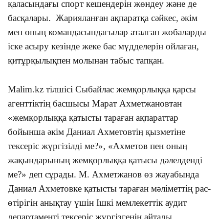
қаласындағы спорт кешендерін жөндеу және де
басқалары. Жарияланған ақпаратқа сәйкес, әкім
мен оның командасындағылар аталған жобаларды
іске асыру кезінде жеке бас мүдделерін ойлаған,
қитұрқылықпен молынан табыс тапқан.
Malim.kz тілшісі Сыбайлас жемқорлыққа қарсы
агенттіктің басшысы Марат Ахметжановтан
«жемқорлыққа қатысты тараған ақпараттар
бойынша әкім Даниал Ахметовтің қызметіне
тексеріс жүргізілді ме?», «Ахметов пен оның
жақындарының жемқорлыққа қатысы дәлелденді
ме?» деп сұрады. М. Ахметжанов өз жауабында
Даниал Ахметовке қатысты тараған мәліметтің рас-
өтірігін анықтау үшін Ішкі мемлекеттік аудит
департаменті тексеріс жүргізгенін айтады.