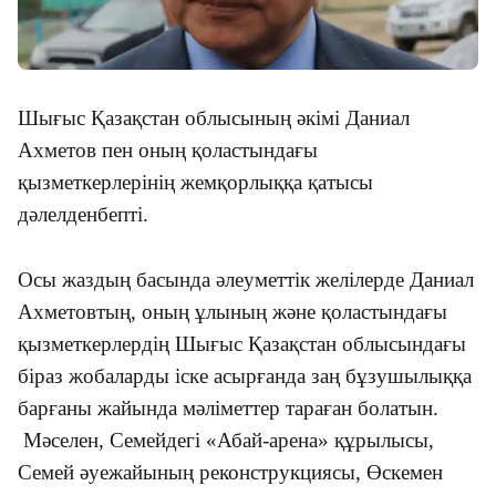
Шығыс Қазақстан облысының әкімі Даниал
Ахметов пен оның қоластындағы
қызметкерлерінің жемқорлыққа қатысы
дәлелденбепті.
Осы жаздың басында әлеуметтік желілерде Даниал
Ахметовтың, оның ұлының және қоластындағы
қызметкерлердің Шығыс Қазақстан облысындағы
біраз жобаларды іске асырғанда заң бұзушылыққа
барғаны жайында мәліметтер тараған болатын.
Мәселен, Семейдегі «Абай-арена» құрылысы,
Семей әуежайының реконструкциясы, Өскемен