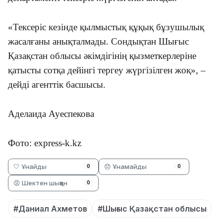
«Тексеріс кезінде қылмыстық құқық бұзушылық
жасалғаны анықталмады. Сондықтан Шығыс
Қазақстан облысы әкімдігінің қызметкерлеріне
қатысты сотқа дейінгі тергеу жүргізілген жоқ», –
дейді агенттік басшысы.
Аделаида Ауеспекова
Фото: express-k.kz
🤍 Ұнайды
😞 Ұнамайды
0
0
😡 Шектен шыққан
0
#Даниал Ахметов
#Шығыс Қазақстан облысы