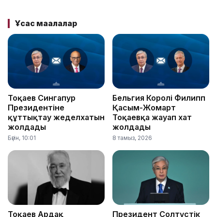
Ұқсас мақалалар
Тоқаев Сингапур
Бельгия Королі Филипп
Президентіне
Қасым-Жомарт
құттықтау жеделхатын
Тоқаевқа жауап хат
жолдады
жолдады
Бүгін, 10:01
8 тамыз, 2026
Тоқаев Ардақ
Президент Солтүстік