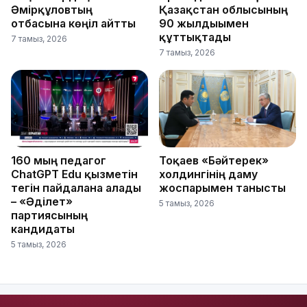
Әмірқұловтың
Қазақстан облысының
отбасына көңіл айтты
90 жылдығымен
құттықтады
7 тамыз, 2026
7 тамыз, 2026
160 мың педагог
Тоқаев «Бәйтерек»
ChatGPT Edu қызметін
холдингінің даму
тегін пайдалана алады
жоспарымен танысты
– «Әділет»
5 тамыз, 2026
партиясының
кандидаты
5 тамыз, 2026