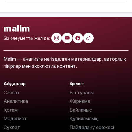
malim
Біз әлеуметтік желіде:
Malim — анализге негізделген материалдар, авторлық
пікірлер мен эксклюзив контент.
Айдарлар
Қызмет
Саясат
Біз туралы
Аналитика
Жарнама
Қоғам
Байланыс
Мәдениет
Құпиялылық
Сұхбат
Пайдалану ережесі