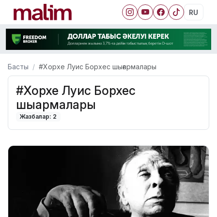
RU
Басты
#Хорхе Луис Борхес шығармалары
#Хорхе Луис Борхес
шығармалары
Жазбалар: 2