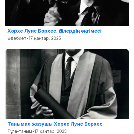
Хорхе Луис Борхес. Өлілердің әңгімесі
Әдебиет
•
17 қаңтар, 2025
Танымал жазушы Хорхе Луис Борхес
Тұлға-таным
•
17 қаңтар, 2025