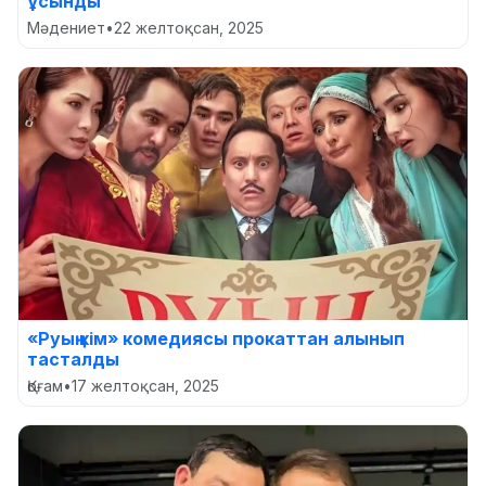
ұсынды
Мәдениет
•
22 желтоқсан, 2025
«Руың кім» комедиясы прокаттан алынып
тасталды
Қоғам
•
17 желтоқсан, 2025