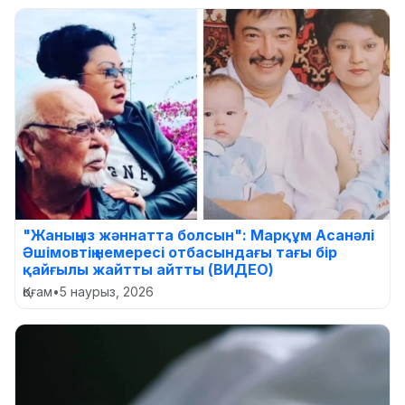
"Жаныңыз жәннатта болсын": Марқұм Асанәлі
Әшімовтің немересі отбасындағы тағы бір
қайғылы жайтты айтты (ВИДЕО)
Қоғам
•
5 наурыз, 2026