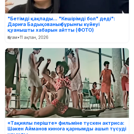
"Бетімді қақпады... "Кешірімді бол" деді":
Дариға Бадықованың бұрынғы күйеуі
қуанышты хабарын айтты (ФОТО)
Қоғам
•
11 ақпан, 2026
«Тақиялы періште» фильміне түскен актриса:
Шәкен Айманов киноға қарнымды ашып түсуді