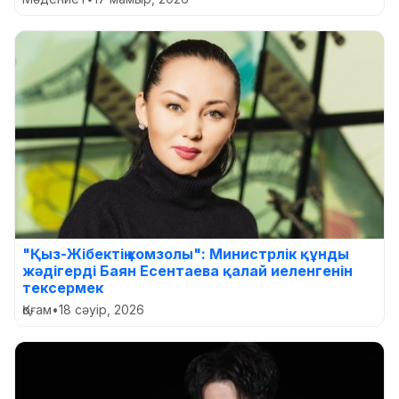
"Қыз-Жібектің комзолы": Министрлік құнды
жәдігерді Баян Есентаева қалай иеленгенін
тексермек
Қоғам
•
18 сәуір, 2026