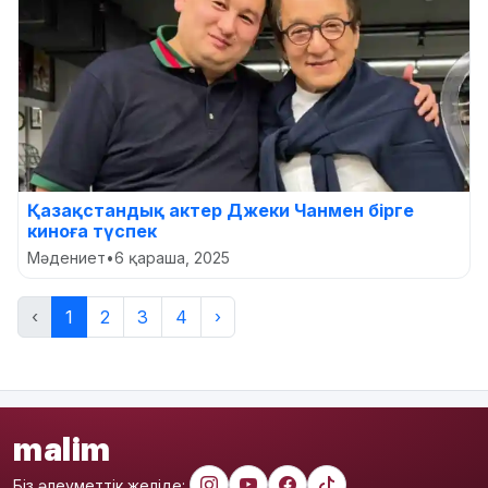
Қазақстандық актер Джеки Чанмен бірге
киноға түспек
Мәдениет
•
6 қараша, 2025
‹
1
2
3
4
›
malim
Біз әлеуметтік желіде: