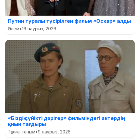
Путин туралы түсірілген фильм «Оскар» алды
Әлем
•
16 наурыз, 2026
«Біздің сүйікті дәрігер» фильміндегі актердің
қиын тағдыры
Тұлға-таным
•
9 наурыз, 2026