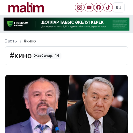
RU
Басты
#кино
#кино
Жазбалар: 44