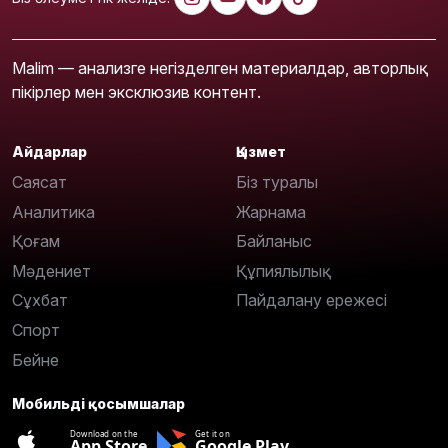
Malim — анализге негізделген материалдар, авторлық
пікірлер мен эксклюзив контент.
Айдарлар
Қызмет
Саясат
Біз туралы
Аналитика
Жарнама
Қоғам
Байланыс
Мәдениет
Құпиялылық
Сұхбат
Пайдалану ережесі
Спорт
Бейне
Мобильді қосымшалар
Download on the
Get it on
App Store
Google Play