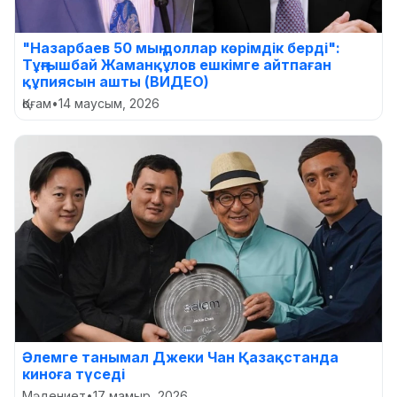
"Назарбаев 50 мың доллар көрімдік берді":
Тұңғышбай Жаманқұлов ешкімге айтпаған
құпиясын ашты (ВИДЕО)
Қоғам
•
14 маусым, 2026
Әлемге танымал Джеки Чан Қазақстанда
киноға түседі
Мәдениет
•
17 мамыр, 2026