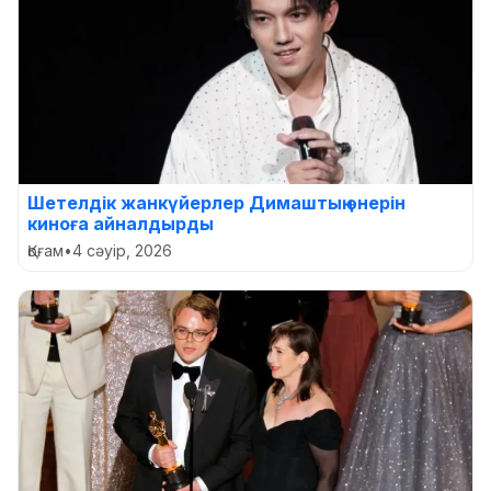
Шетелдік жанкүйерлер Димаштың өнерін
киноға айналдырды
Қоғам
•
4 сәуір, 2026