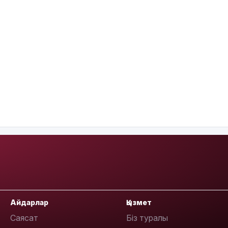
Айдарлар
Қызмет
Саясат
Біз туралы