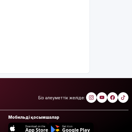
Біз әлеуметтік желіде:
Мобильді қосымшалар
Download on the
Get it on
App Store
Google Play