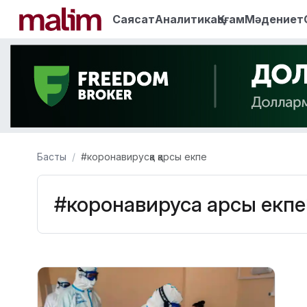
Саясат
Аналитика
Қоғам
Мәдениет
Басты
#коронавирусқа қарсы екпе
#коронавирусқа қарсы екпе