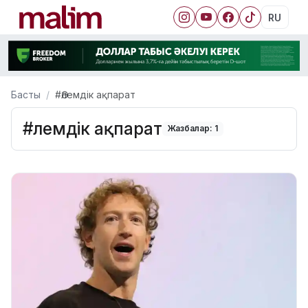
RU
Басты
#Әлемдік ақпарат
#Әлемдік ақпарат
Жазбалар: 1