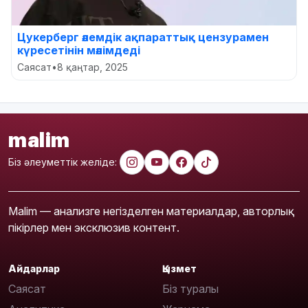
Цукерберг әлемдік ақпараттық цензурамен
күресетінін мәлімдеді
Саясат
•
8 қаңтар, 2025
malim
Біз әлеуметтік желіде:
Malim — анализге негізделген материалдар, авторлық
пікірлер мен эксклюзив контент.
Айдарлар
Қызмет
Саясат
Біз туралы