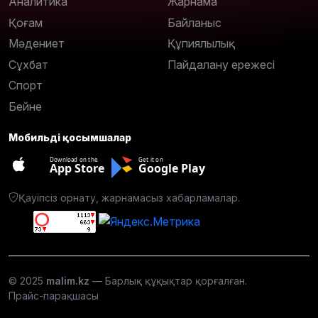
Аналитика
Жарнама
Қоғам
Байланыс
Мәдениет
Құпиялылық
Сұхбат
Пайдалану ережесі
Спорт
Бейне
Мобильді қосымшалар
Download on the
Get it on
App Store
Google Play
Қауіпсіз орнату, жарнамасыз хабарламалар.
© 2025
malim.kz
— Барлық құқықтар қорғалған.
Прайс-парақшасы