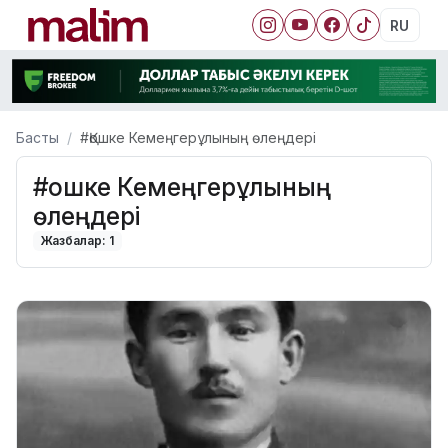
RU
Басты
#Қошке Кемеңгерұлының өлеңдері
#Қошке Кемеңгерұлының
өлеңдері
Жазбалар: 1