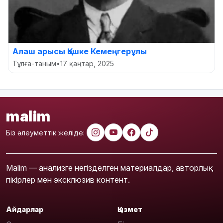
Алаш арысы Қошке Кемеңгерұлы
Тұлға-таным
•
17 қаңтар, 2025
malim
Біз әлеуметтік желіде:
Malim — анализге негізделген материалдар, авторлық
пікірлер мен эксклюзив контент.
Айдарлар
Қызмет