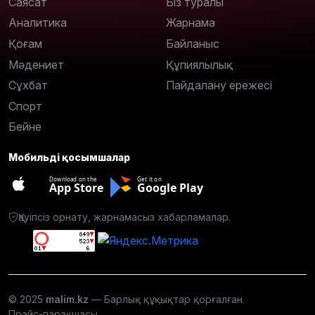
Саясат
Біз туралы
Аналитика
Жарнама
Қоғам
Байланыс
Мәдениет
Құпиялылық
Сұхбат
Пайдалану ережесі
Спорт
Бейне
Мобильді қосымшалар
Download on the
Get it on
App Store
Google Play
Қауіпсіз орнату, жарнамасыз хабарламалар.
© 2025
malim.kz
— Барлық құқықтар қорғалған.
Прайс-парақшасы