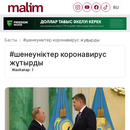
RU
Басты
#шенеуніктер коронавирус жұқтырды
#шенеуніктер коронавирус
жұқтырды
Жазбалар: 1