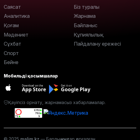
Саясат
Біз туралы
Аналитика
Жарнама
Қоғам
Байланыс
Мәдениет
Құпиялылық
Сұхбат
Пайдалану ережесі
Спорт
Бейне
Мобильді қосымшалар
Download on the
Get it on
App Store
Google Play
Қауіпсіз орнату, жарнамасыз хабарламалар.
© 2025
malim.kz
— Барлық құқықтар қорғалған.