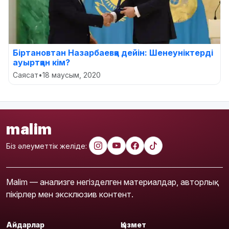
Біртановтан Назарбаевқа дейін: Шенеуніктерді
ауыртқан кім?
Саясат
•
18 маусым, 2020
malim
Біз әлеуметтік желіде:
Malim — анализге негізделген материалдар, авторлық
пікірлер мен эксклюзив контент.
Айдарлар
Қызмет