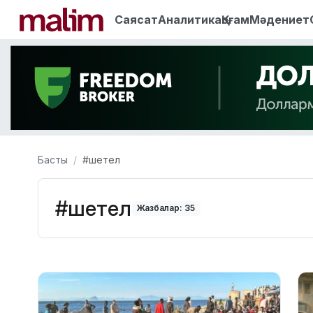
Саясат
Аналитика
Қоғам
Мәдениет
Басты
#шетел
#шетел
Жазбалар: 35