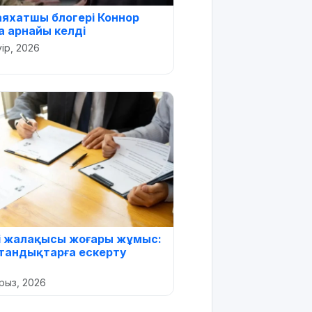
аяхатшы блогері Коннор
а арнайы келді
уір, 2026
і жалақысы жоғары жұмыс:
стандықтарға ескерту
рыз, 2026