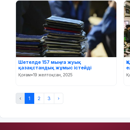
Шетелде 157 мыңға жуық
Қ
қазақстандық жұмыс істейді
е
Қоғам
•
19 желтоқсан, 2025
Қ
‹
1
2
3
›