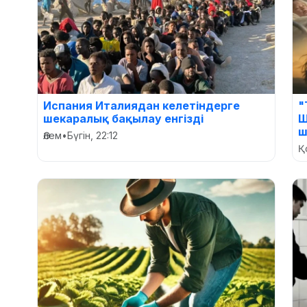
Испания Италиядан келетіндерге
"
шекаралық бақылау енгізді
Ш
ш
Әлем
•
Бүгін, 22:12
Қ