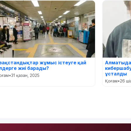
азақстандықтар жұмыс істеуге қай
Алматыда 
лдерге жиі барады?
кибершабу
ұсталды
оғам
•
31 қазан, 2025
Қоғам
•
26 ші