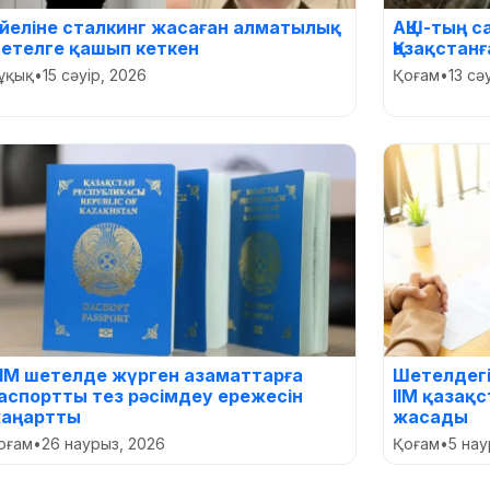
йеліне сталкинг жасаған алматылық
АҚШ-тың с
етелге қашып кеткен
Қазақстанғ
ұқық
•
15 сәуір, 2026
Қоғам
•
13 сә
ІМ шетелде жүрген азаматтарға
Шетелдег
аспортты тез рәсімдеу ережесін
ІІМ қазақ
аңартты
жасады
оғам
•
26 наурыз, 2026
Қоғам
•
5 нау