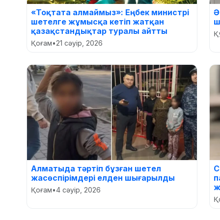
«Тоқтата алмаймыз»: Еңбек министрі
Ә
шетелге жұмысқа кетіп жатқан
ш
қазақстандықтар туралы айтты
Қ
Қоғам
•
21 сәуір, 2026
Алматыда тәртіп бұзған шетел
С
жасөспірімдері елден шығарылды
п
ж
Қоғам
•
4 сәуір, 2026
Қ