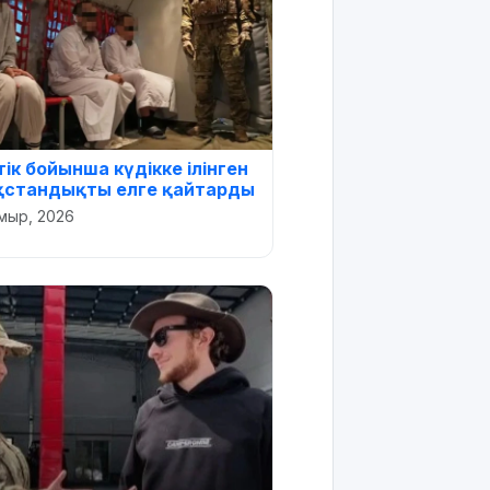
тік бойынша күдікке ілінген
қстандықты елге қайтарды
мыр, 2026