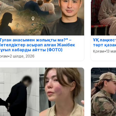
Туған анасымен жолықты ма?" –
ҰҚК лаңкес
етелдіктер асырап алған Жәнібек
төрт қаза
ұғыл хабарды айтты (ФОТО)
Қоғам
•
13 ма
оғам
•
2 шілде, 2026