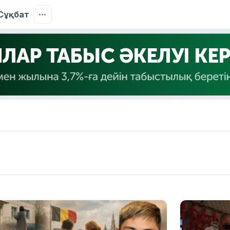
Сұқбат