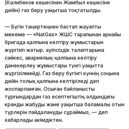
(Калибеков көшесінен Жамбыл көшесіне
дейін) газ беру уақытша тоқтатылды.
— Бүгін таңертеңнен бастап жауапты
мекеме — «NatGas» ЖШС тарапынан арнайы
бригада қалпына келтіру жұмыстарын
жүргізіп жатыр. Қауіпсіздік талаптарына
сәйкес, авариялық-қалпына келтіру
дәнекерлеу жұмыстары түнгі уақытта
жүргізілмейді. Газ беру бүгінгі күннің соңына
дейін толық қалпына келтіріледі деп
жоспарланған. Осыған байланысты
тұрғындардан газ есептегіштің алдындағы
кранды жабуды және уақытша баламалы отын
түрлерін пайдалануды сұраймыз, — деп
хабарлады әкімдіктен.