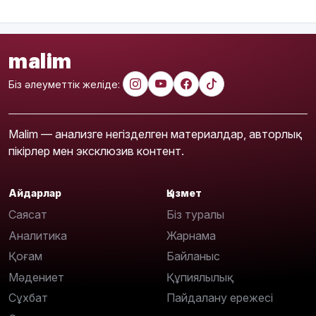
malim
Біз әлеуметтік желіде:
Malim — анализге негізделген материалдар, авторлық
пікірлер мен эксклюзив контент.
Айдарлар
Қызмет
Саясат
Біз туралы
Аналитика
Жарнама
Қоғам
Байланыс
Мәдениет
Құпиялылық
Сұхбат
Пайдалану ережесі