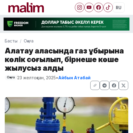
RU
Басты
Оқиға
Алатау қаласында газ құбырына
көлік соғылып, бірнеше көше
жылусыз қалды
23 желтоқсан, 2025
•
Айбын Атабай
Оқиға