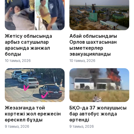
Жетісу облысында
Абай облысындағы
қарбыз сатушылар
Орлов шахтасынан
арасында жанжал
қызметкерлер
болды
эвакуацияланды
10 тамыз, 2026
10 тамыз, 2026
Жезқазғанда той
БҚО-да 37 жолаушысы
кортежі жол ережесін
бар автобус жолда
өрескел бұзды
өртенді
9 тамыз, 2026
9 тамыз, 2026