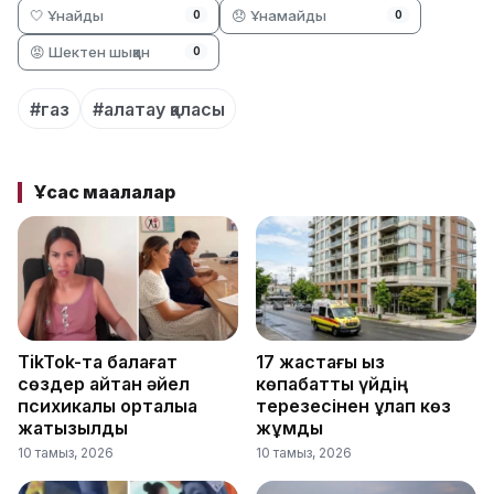
🤍 Ұнайды
😞 Ұнамайды
0
0
😡 Шектен шыққан
0
#газ
#алатау қаласы
Ұқсас мақалалар
TikTok-та балағат
17 жастағы қыз
сөздер айтқан әйел
көпқабатты үйдің
психикалық орталыққа
терезесінен құлап көз
жатқызылды
жұмды
10 тамыз, 2026
10 тамыз, 2026