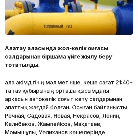
Алатау қаласында жол-көлік оқиғасы
салдарынан біршама үйге жылу беру
тоқтатылды.
Қала әкімдігінің мәліметінше, кеше сағат 21:40–
та газ құбырының орташа қысымдағы
аркасын автокөлік соғып кету салдарынан
апаттық жағдай болған. Осыған байланысты
Речная, Садовая, Новая, Некрасов, Ленин,
Калибеков, Жампейісов, Мақатаев,
Момышұлы, Уәлиханов көшелерінде