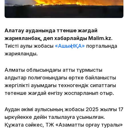
Алатау ауданында төтенше жағдай
жарияланбақ, деп хабарлайды Malim.kz.
Тиісті қаулы жобасы
«Ашық НҚА»
порталында
жарияланды.
Алматы облысындағы қатты тұрмыстық
қалдықтар полигонындағы өртке байланысты
жергілікті ауқымдағы техногендік сипаттағы
төтенше жағдай енгізу жоспарланып отыр.
Аудан әкімі қаулысының жобасы 2025 жылғы 17
қыркүйекке дейін талқылауға ұсынылған.
Құжатқа сәйкес, ТЖ «Азаматтық қорғау туралы»