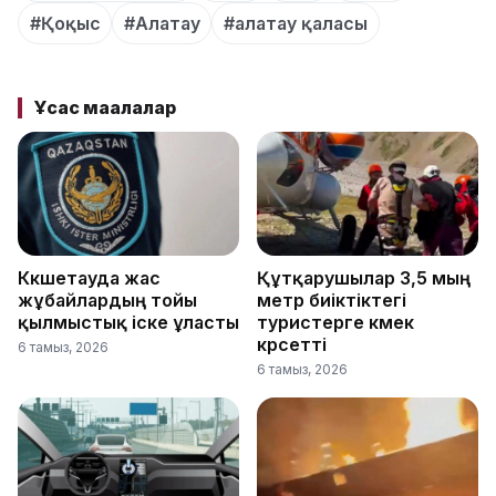
#Қоқыс
#Алатау
#алатау қаласы
Ұқсас мақалалар
Көкшетауда жас
Құтқарушылар 3,5 мың
жұбайлардың тойы
метр биіктіктегі
қылмыстық іске ұласты
туристерге көмек
көрсетті
6 тамыз, 2026
6 тамыз, 2026