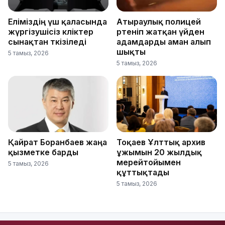
Еліміздің үш қаласында
Атыраулық полицей
жүргізушісіз көліктер
өртеніп жатқан үйден
сынақтан өткізіледі
адамдарды аман алып
шықты
5 тамыз, 2026
5 тамыз, 2026
Қайрат Боранбаев жаңа
Тоқаев Ұлттық архив
қызметке барды
ұжымын 20 жылдық
мерейтойымен
5 тамыз, 2026
құттықтады
5 тамыз, 2026