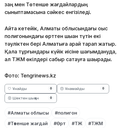
заң мен Төтенше жағдайлардың
сыныптамасына сәйкес енгізіледі.
Айта кетейік, Алматы облысындағы қоқыс
полигонындағы өрттен шыққан түтін екі
тәуліктен бері Алматыға қарай тарап жатыр.
Қала тұрғындары күйік иісіне шағымдануда,
ал ТЖМ өкілдері сабыр сақтауға шақырады.
Фото: Tengrinews.kz
🤍 Ұнайды
😞 Ұнамайды
0
0
😡 Шектен шыққан
0
#Алматы облысы
#полигон
#Төтенше жағдай
#Өрт
#ТЖ
#ТЖМ