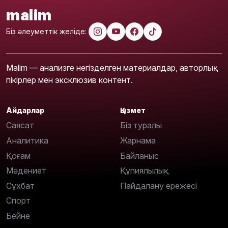
malim
Біз әлеуметтік желіде:
Malim — анализге негізделген материалдар, авторлық
пікірлер мен эксклюзив контент.
Айдарлар
Қызмет
Саясат
Біз туралы
Аналитика
Жарнама
Қоғам
Байланыс
Мәдениет
Құпиялылық
Сұхбат
Пайдалану ережесі
Спорт
Бейне