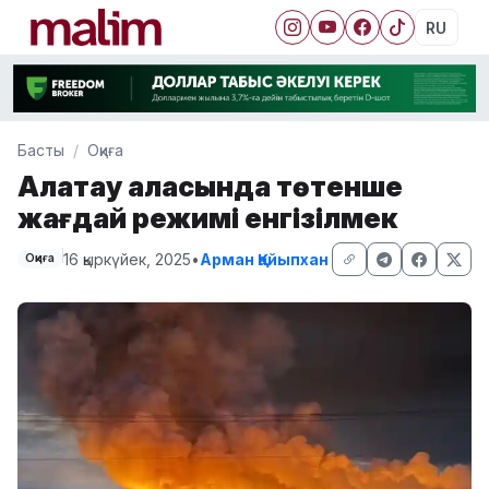
RU
Басты
Оқиға
Алатау қаласында төтенше
жағдай режимі енгізілмек
16 қыркүйек, 2025
•
Арман Қайыпхан
Оқиға