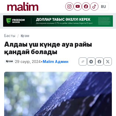
RU
Басты
Қоғам
Алдағы үш күнде ауа райы
қандай болады
29 сәуір, 2024
•
Malim Админ
Қоғам