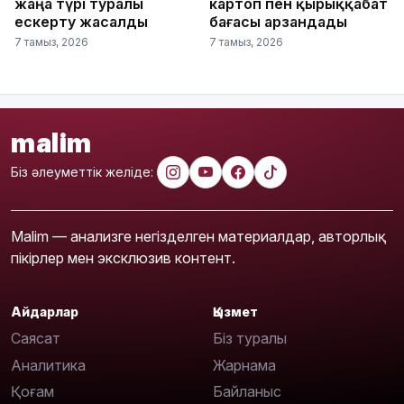
жаңа түрі туралы
картоп пен қырыққабат
ескерту жасалды
бағасы арзандады
7 тамыз, 2026
7 тамыз, 2026
malim
Біз әлеуметтік желіде:
Malim — анализге негізделген материалдар, авторлық
пікірлер мен эксклюзив контент.
Айдарлар
Қызмет
Саясат
Біз туралы
Аналитика
Жарнама
Қоғам
Байланыс