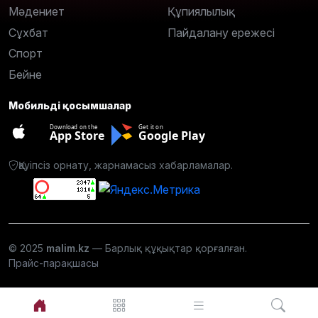
Мәдениет
Құпиялылық
Сұхбат
Пайдалану ережесі
Спорт
Бейне
Мобильді қосымшалар
Download on the
Get it on
App Store
Google Play
Қауіпсіз орнату, жарнамасыз хабарламалар.
© 2025
malim.kz
— Барлық құқықтар қорғалған.
Прайс-парақшасы