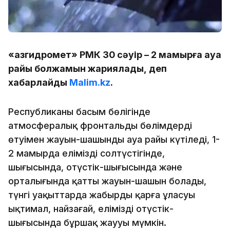
«Қазгидромет» РМК 30 сәуір – 2 мамырға ауа
райы болжамын жариялады, деп
хабарлайды
Malim.kz
.
Республиканың басым бөлігінде
атмосфералық фронтальды бөлімдердің
өтуімен жауын-шашынды ауа райы күтіледі, 1-
2 мамырда еліміздің солтүстігінде,
шығысында, оңтүстік-шығысында және
орталығында қатты жауын-шашын болады,
түнгі уақыттарда жаңбырдың қарға ұласуы
ықтимал, найзағай, еліміздің оңтүстік-
шығысында бұршақ жаууы мүмкін.