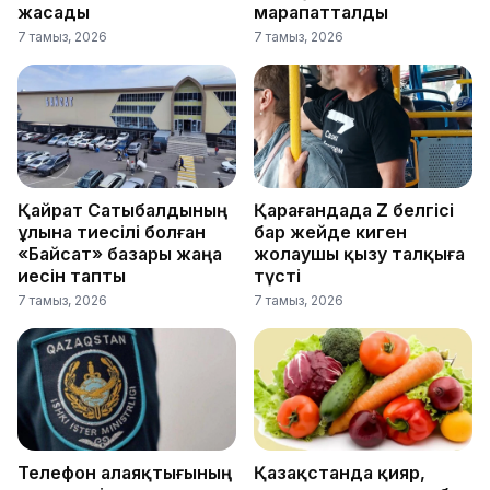
жасады
марапатталды
7 тамыз, 2026
7 тамыз, 2026
Қайрат Сатыбалдының
Қарағандада Z белгісі
ұлына тиесілі болған
бар жейде киген
«Байсат» базары жаңа
жолаушы қызу талқыға
иесін тапты
түсті
7 тамыз, 2026
7 тамыз, 2026
Телефон алаяқтығының
Қазақстанда қияр,