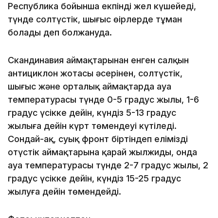
Республика бойынша екпінді жел күшейеді,
түнде солтүстік, шығыс өңірлерде тұман
болады деп болжануда.
Скандинавия аймақтарынан енген салқын
антициклон жотасы әсерінен, солтүстік,
шығыс және орталық аймақтарда ауа
температурасы түнде 0-5 градус жылы, 1-6
градус үсікке дейін, күндіз 5-13 градус
жылыға дейін күрт төмендеуі күтіледі.
Сондай-ақ, суық фронт біртіндеп еліміздің
оңтүстік аймақтарына қарай жылжиды, онда
ауа температурасы түнде 2-7 градус жылы, 2
градус үсікке дейін, күндіз 15-25 градус
жылуға дейін төмендейді.