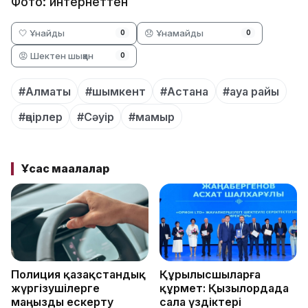
Фото: интернеттен
🤍 Ұнайды
😞 Ұнамайды
0
0
😡 Шектен шыққан
0
#Алматы
#шымкент
#Астана
#ауа райы
#өңірлер
#Сәуір
#мамыр
Ұқсас мақалалар
Полиция қазақстандық
Құрылысшыларға
жүргізушілерге
құрмет: Қызылордада
маңызды ескерту
сала үздіктері