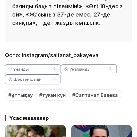
баянды бақыт тілеймін!», «Әлі 18-десіз
ғой», «Жасыңыз 37-де емес, 27-де
сияқты», - деп жазды көпшілік.
Фото: instagram/saltanat_bakayeva
🤍 Ұнайды
😞 Ұнамайды
0
0
😡 Шектен шыққан
0
#құттықтау
#туған күн
#Салтанат Бақаева
Ұқсас мақалалар