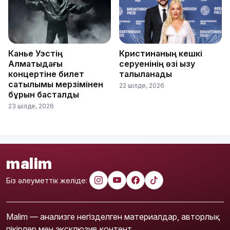
Канье Уэстің
Кристинаның кешкі
Алматыдағы
серуенінің өзі қызу
концертіне билет
талқыланады
сатылымы мерзімінен
22 шілде, 2026
бұрын басталды
23 шілде, 2026
malim
Біз әлеуметтік желіде:
Malim — анализге негізделген материалдар, авторлық
пікірлер мен эксклюзив контент.