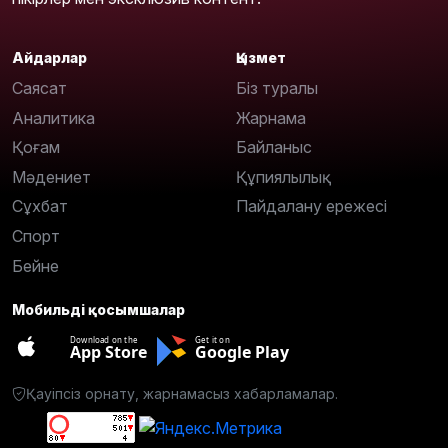
Айдарлар
Қызмет
Саясат
Біз туралы
Аналитика
Жарнама
Қоғам
Байланыс
Мәдениет
Құпиялылық
Сұхбат
Пайдалану ережесі
Спорт
Бейне
Мобильді қосымшалар
Download on the
Get it on
App Store
Google Play
Қауіпсіз орнату, жарнамасыз хабарламалар.