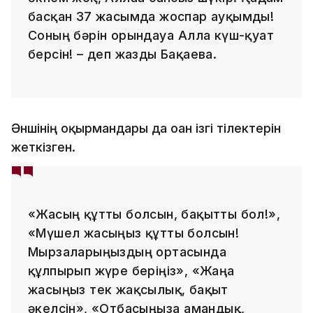
басқан 37 жасымда жоспар ауқымды!
Соның бәрін орындауға Алла күш-қуат
берсін! – деп жазды Бақаева.
Әншінің оқырмандары да оған ізгі тілектерін
жеткізген.
«Жасың құтты болсын, бақытты бол!»,
«Мүшел жасыңыз құтты болсын!
Мырзаларыңыздың ортасында
құлпырып жүре беріңіз», «Жаңа
жасыңыз тек жақсылық, бақыт
әкелсін», «Отбасыңызға амандық,