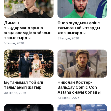
Димаш
Өнер жұлдызы өзіне
тыңдармандарына
тағылған айыптарды
жаңа әлемдік жобасын
жоққа шығарды
таныстырды
31 шілде, 2026
5 тамыз, 2026
Ең танымал той әлі
Николай Костер-
талқыланып жатыр
Вальдау Comic Con
Astana қонағы болады
30 шілде, 2026
23 шілде, 2026