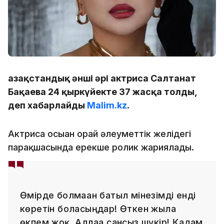
Қазақстандық әнші әрі актриса Салтанат
Бақаева 24 қыркүйекте 37 жасқа толды,
деп хабарлайды
Malim.kz
.
Актриса осыған орай әлеуметтік желідегі
парақшасында ерекше ролик жариялады.
Өмірде болмаған батыл мінезімді енді
көретін боласыңдар! Өткен жылға
өкпем жоқ, Аллаға сансыз шүкір! Қадам