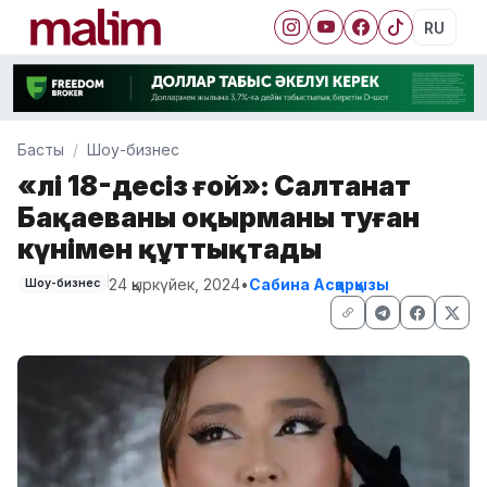
RU
Басты
Шоу-бизнес
«Әлі 18-десіз ғой»: Салтанат
Бақаеваны оқырманы туған
күнімен құттықтады
24 қыркүйек, 2024
•
Сабина Асқарқызы
Шоу-бизнес