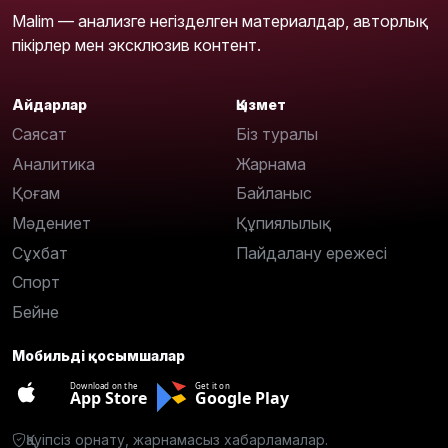
Malim — анализге негізделген материалдар, авторлық
пікірлер мен эксклюзив контент.
Айдарлар
Қызмет
Саясат
Біз туралы
Аналитика
Жарнама
Қоғам
Байланыс
Мәдениет
Құпиялылық
Сұхбат
Пайдалану ережесі
Спорт
Бейне
Мобильді қосымшалар
Download on the
Get it on
App Store
Google Play
Қауіпсіз орнату, жарнамасыз хабарламалар.