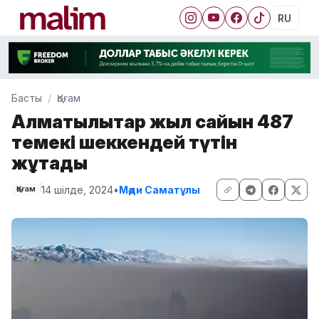
RU
Басты
Қоғам
Алматылықтар жыл сайын 487
темекі шеккендей түтін
жұтады
14 шілде, 2024
•
Мәди Саматұлы
Қоғам