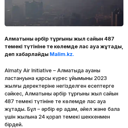
Алматының әрбір тұрғыны жыл сайын 487
темекі түтініне тең көлемде лас ауа жұтады,
деп хабарлайды
Malim.kz.
Almaty Air Initiative – Алматыда ауаның
ластануына қарсы күрес ұйымының 2023
жылғы деректеріне негізделген есептерге
сәйкес, Алматының әрбір тұрғыны жыл сайын
487 темекі түтініне тең көлемде лас ауа
жұтады. Бұл – әрбір ер адам, әйел және бала
үшін жылына 24 қорап темекі шеккенмен
бірдей.