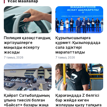
Ұқсас мақалалар
Полиция қазақстандық
Құрылысшыларға
жүргізушілерге
құрмет: Қызылордада
маңызды ескерту
сала үздіктері
жасады
марапатталды
7 тамыз, 2026
7 тамыз, 2026
Қайрат Сатыбалдының
Қарағандада Z белгісі
ұлына тиесілі болған
бар жейде киген
«Байсат» базары жаңа
жолаушы қызу талқыға