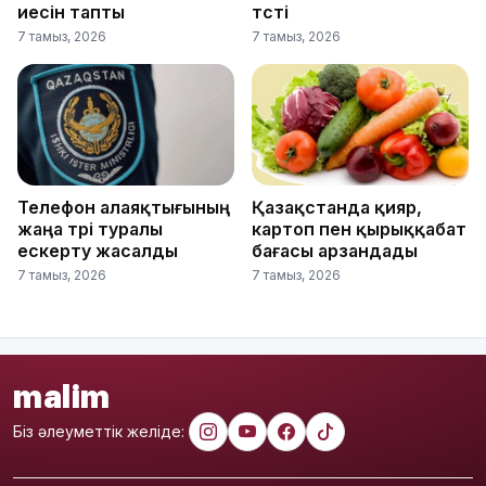
иесін тапты
түсті
7 тамыз, 2026
7 тамыз, 2026
Телефон алаяқтығының
Қазақстанда қияр,
жаңа түрі туралы
картоп пен қырыққабат
ескерту жасалды
бағасы арзандады
7 тамыз, 2026
7 тамыз, 2026
malim
Біз әлеуметтік желіде: