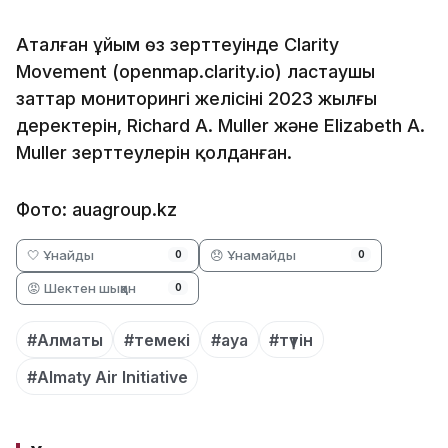
Аталған ұйым өз зерттеуінде Clarity
Movement (openmap.clarity.io) ластаушы
заттар мониторингі желісінің 2023 жылғы
деректерін, Richard A. Muller және Elizabeth A.
Muller зерттеулерін қолданған.
Фото: auagroup.kz
🤍 Ұнайды
😞 Ұнамайды
0
0
😡 Шектен шыққан
0
#Алматы
#темекі
#ауа
#түтін
#Almaty Air Initiative