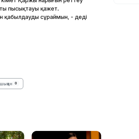
Үкімет Қаржы нарығын реттеу
қты пысықтауы қажет.
н қабылдауды сұраймын, - деді
10:56
шыққан
0
09:36