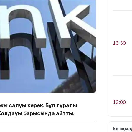
13:39
13:00
ржы салуы керек. Бұл туралы
 Жолдауы барысында айтты.
Көп оқы