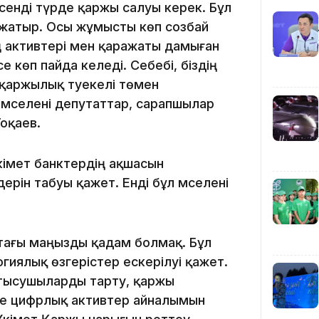
лсенді түрде қаржы салуы керек. Бұл
 жатыр. Осы жұмысты көп созбай
12:40
ң активтері мен қаражаты дамыған
 көп пайда әкеледі. Себебі, біздің
 қаржылық тәуекелі төмен
 мәселені депутаттар, сарапшылар
оқаев.
12:13
кімет банктердің ақшасын
ерін табуы қажет. Енді бұл мәселені
тағы маңызды қадам болмақ. Бұл
иялық өзгерістер ескерілуі қажет.
атысушыларды тарту, қаржы
11:54
әне цифрлық активтер айналымын