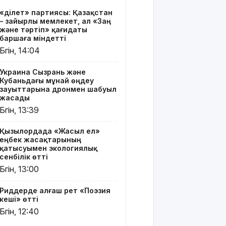
Риддерде
«Әділет» партиясы: Қазақстан
алғаш рет
– зайырлы мемлекет, ал «Заң
«Поэзия
және тәртіп» қағидаты
кеші» өтті
баршаға міндетті
Бүгін, 14:04
"Қорғансыз
күндерім
Украина Сызрань және
көп
Кубаньдағы мұнай өңдеу
болды":
зауыттарына дронмен шабуыл
Дариға
жасады
Бадықова
Бүгін, 13:39
елге
айтпаған
Қызылордада «Жасыл ел»
құпиясын
еңбек жасақтарының
жайып
қатысуымен экологиялық
салды
сенбілік өтті
Бүгін, 13:00
TikTok-тағы
тікелей
Риддерде алғаш рет «Поэзия
эфирі үшін
кеші» өтті
Тараз
Бүгін, 12:40
тұрғыны 5