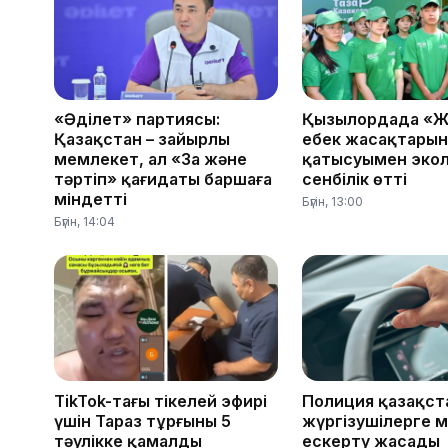
«Әділет» партиясы:
Қызылордада «Ж
Қазақстан – зайырлы
еңбек жасақтарын
мемлекет, ал «Заң және
қатысуымен эко
тәртіп» қағидаты баршаға
сенбілік өтті
міндетті
Бүгін, 13:00
Бүгін, 14:04
TikTok-тағы тікелей эфирі
Полиция қазақс
үшін Тараз тұрғыны 5
жүргізушілерге м
тәулікке қамалды
ескерту жасады