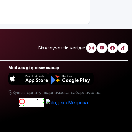
марапатталды
Қайрат
Сатыбалдының
ұлына
тиесілі
болған
«Байсат»
Біз әлеуметтік желіде:
базары жаңа
иесін
тапты
Мобильді қосымшалар
Қарағандада
Download on the
Get it on
App Store
Google Play
Z белгісі
бар жейде
Қауіпсіз орнату, жарнамасыз хабарламалар.
киген
жолаушы
қызу
талқыға
түсті
Президент