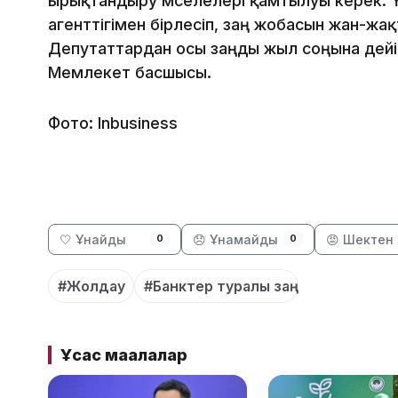
ырықтандыру мәселелері қамтылуы керек. 
агенттігімен бірлесіп, заң жобасын жан-жа
Депутаттардан осы заңды жыл соңына дейі
Мемлекет басшысы.
Фото: Inbusiness
🤍 Ұнайды
😞 Ұнамайды
😡 Шектен 
0
0
#Жолдау
#Банктер туралы заң
Ұқсас мақалалар