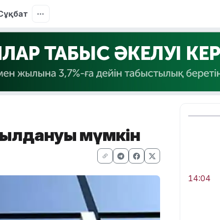
Сұқбат
абылдануы мүмкін
14:04