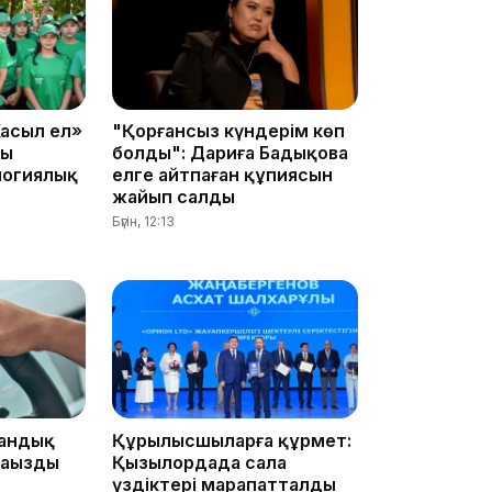
08:36
асыл ел»
"Қорғансыз күндерім көп
ың
болды": Дариға Бадықова
23:40
логиялық
елге айтпаған құпиясын
жайып салды
Бүгін, 12:13
21:59
тандық
Құрылысшыларға құрмет:
21:00
аңызды
Қызылордада сала
үздіктері марапатталды