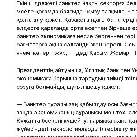
Екінші дәрежелі банктер нақты секторға бе
мәселе қоғамда баяғыдан қызу талқыланып
қолға алу қажет. Қазақстандағы банктерді
елдерге қарағанда орта есеппен бірнеше есе
банктер экономикаға несие бергеннен гөрі
бағыттарға ақша салғанды жөн көреді. Осы
үнемі көтеріп жүр, — деді Қасым-Жомарт Т
Президенттің айтуынша, Ұлттық банк пен Ү
экономикаға барынша тартудың тиімді тәсілд
созуға болмайды, шұғыл шешу қажет.
— Банктер туралы заң қабылдау осы бағыт
заңда экономиканың сұранысы мен технолог
Құжатта бәсекені күшейту, нарыққа жаңа қ
жүйесіндегі технологияларды ілгерілету ж