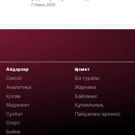
7 тамыз, 2026
20:52
Айдарлар
Қызмет
Саясат
Біз туралы
Аналитика
Жарнама
Қоғам
Байланыс
19:39
Мәдениет
Құпиялылық
Сұхбат
Пайдалану ережесі
Спорт
Бейне