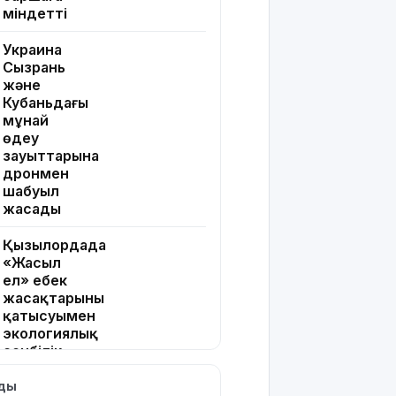
міндетті
Украина
Сызрань
және
Кубаньдағы
мұнай
өңдеу
зауыттарына
дронмен
шабуыл
жасады
Қызылордада
«Жасыл
ел» еңбек
жасақтарының
қатысуымен
экологиялық
сенбілік
өтті
лды