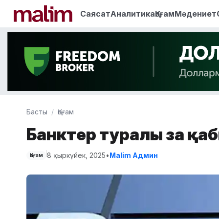
Саясат
Аналитика
Қоғам
Мәдениет
Басты
Қоғам
Банктер туралы заң қ
8 қыркүйек, 2025
•
Malim Админ
Қоғам