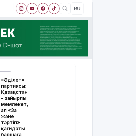
RU
«Әділет»
партиясы:
Қазақстан
– зайырлы
мемлекет,
ал «Заң
және
тәртіп»
қағидаты
баршаға