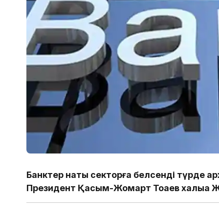
Банктер нақты секторға белсенді түрде қа
Президент Қасым-Жомарт Тоқаев халыққа