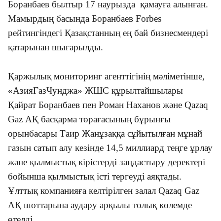
Боранбаев былтыр 17 наурызда қамауға алынған.
Мамырдың басында Боранбаев Forbes
рейтингіндегі Қазақстанның ең бай бизнесмендері
қатарынан шығарылды.
Қаржылық мониторинг агенттігінің мәліметінше,
«АзияГазЧунджа» ЖШС құрылтайшылары
Қайрат Боранбаев пен Роман Наханов және Qazaq
Gaz АҚ басқарма төрағасының бұрынғы
орынбасары Таир Жанұзаққа сұйытылған мұнай
газын сатып алу кезінде 14,5 миллиард теңге ұрлау
және қылмыстық кірістерді заңдастыру деректері
бойынша қылмыстық істі тергеуді аяқтады.
Ұлттық компанияға келтірілген залал Qazaq Gaz
АҚ шоттарына аудару арқылы толық көлемде
өтелді.