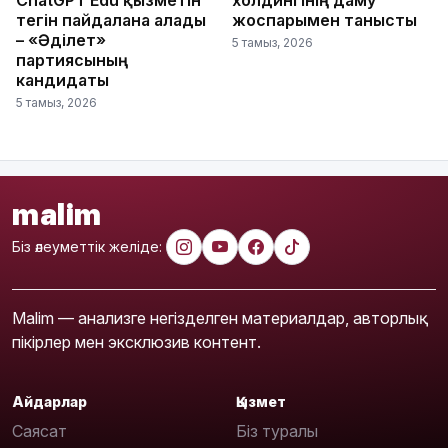
тегін пайдалана алады
жоспарымен танысты
– «Әділет»
5 тамыз, 2026
партиясының
кандидаты
5 тамыз, 2026
malim
Біз әлеуметтік желіде:
Malim — анализге негізделген материалдар, авторлық
пікірлер мен эксклюзив контент.
Айдарлар
Қызмет
Саясат
Біз туралы