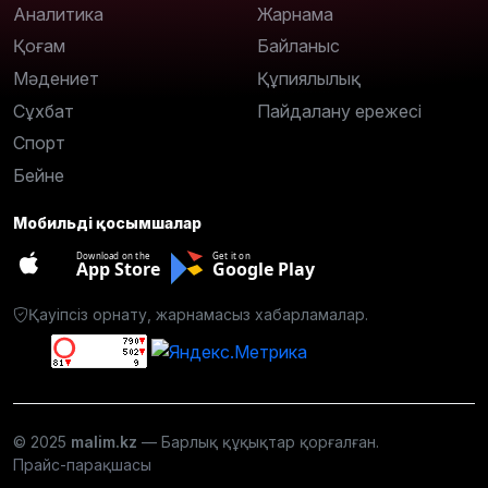
Аналитика
Жарнама
Қоғам
Байланыс
Мәдениет
Құпиялылық
Сұхбат
Пайдалану ережесі
Спорт
Бейне
Мобильді қосымшалар
Download on the
Get it on
App Store
Google Play
Қауіпсіз орнату, жарнамасыз хабарламалар.
© 2025
malim.kz
— Барлық құқықтар қорғалған.
Прайс-парақшасы