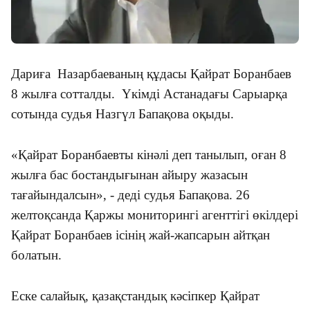
Дариға Назарбаеваның құдасы
Қайрат Боранбаев
8 жылға сотталды. Үкімді Астанадағы Сарыарқа
сотында судья Назгүл Бапақова оқыды.
«Қайрат Боранбаевты кінәлі деп танылып, оған 8
жылға бас бостандығынан айыру жазасын
тағайындалсын», - деді судья Бапақова. 26
желтоқсанда Қаржы мониторингі агенттігі өкілдері
Қайрат Боранбаев ісінің жай-жапсарын айтқан
болатын.
Еске салайық, қазақстандық кәсіпкер Қайрат