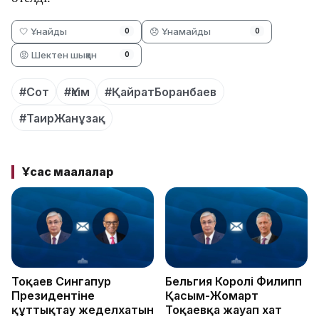
🤍 Ұнайды
😞 Ұнамайды
0
0
😡 Шектен шыққан
0
#Сот
#Үкім
#ҚайратБоранбаев
#ТаирЖанұзақ
Ұқсас мақалалар
Тоқаев Сингапур
Бельгия Королі Филипп
Президентіне
Қасым-Жомарт
құттықтау жеделхатын
Тоқаевқа жауап хат