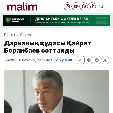
RU
Басты
Саясат
Дариғаның құдасы Қайрат
Боранбаев сотталды
31 наурыз, 2023
•
Malim Админ
Саясат