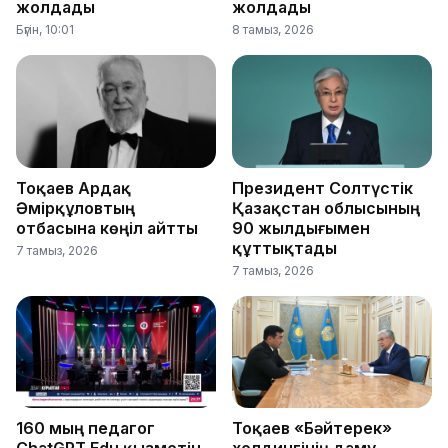
жолдады
жолдады
Бүгін, 10:01
8 тамыз, 2026
Тоқаев Ардақ
Президент Солтүстік
Әмірқұловтың
Қазақстан облысының
отбасына көңіл айтты
90 жылдығымен
құттықтады
7 тамыз, 2026
7 тамыз, 2026
160 мың педагог
Тоқаев «Бәйтерек»
ChatGPT Edu қызметін
холдингінің даму