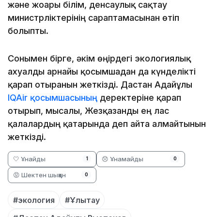
және жоғары білім, денсаулық сақтау
министрліктерінің сараптамасынан өтіп
болыпты.
Сонымен бірге, әкім өңірдегі экологиялық
ахуалды арнайы қосымшадан да күнделікті
қарап отырғанын жеткізді. Дастан Адайұлы
IQAir қосымшасының
деректеріне қарап
отырып, мысалы, Жезқазғанды ең лас
қалалардың қатарында деп айта алмайтынын
жеткізді.
🤍 Ұнайды
😞 Ұнамайды
1
0
😡 Шектен шыққан
0
#экология
#Ұлытау