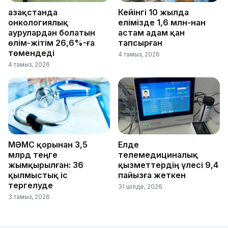
Қазақстанда
Кейінгі 10 жылда
онкологиялық
елімізде 1,6 млн-нан
аурулардан болатын
астам адам қан
өлім-жітім 26,6%-ға
тапсырған
төмендеді
4 тамыз, 2026
4 тамыз, 2026
МӘМС қорынан 3,5
Елде
млрд теңге
телемедициналық
жымқырылған: 36
қызметтердің үлесі 9,4
қылмыстық іс
пайызға жеткен
тергелуде
31 шілде, 2026
3 тамыз, 2026