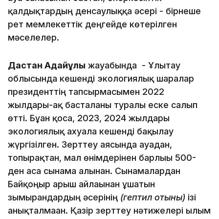
қалдықтардың денсаулыққа әсері - бірнеше
рет мемлекеттік деңгейде көтерілген
мәселелер.
Дастан Адайұлы
жауабында - Ұлытау
облысында кешенді экологиялық шаралар
президенттің тапсырмасымен 2022
жылдары-ақ басталғаны туралы еске салып
өтті. Бұған қоса, 2023, 2024 жылдары
экологиялық ахуалға кешенді бақылау
жүргізілген. Зерттеу аясында ауадан,
топырақтан, мал өнімдерінен барлығы 500-
ден аса сынама алынған. Сынамалардан
Байқоңыр ғарыш айлағынан ұшатын
зымырандардың әсерінің
(гептил отыны)
ізі
анықталмаған. Қазір зерттеу нәтижелері ғылым