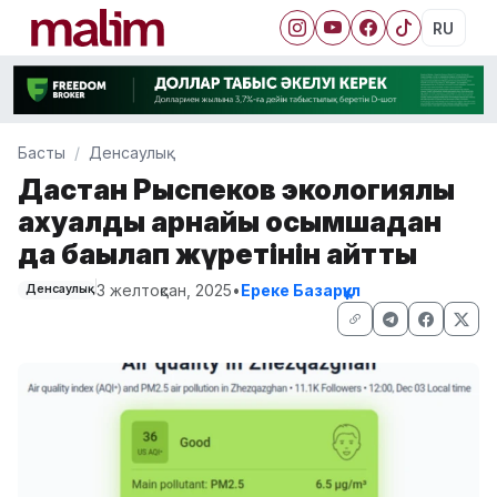
RU
Басты
Денсаулық
Дастан Рыспеков экологиялық
ахуалды арнайы қосымшадан
да бақылап жүретінін айтты
3 желтоқсан, 2025
•
Ереке Базарқұл
Денсаулық