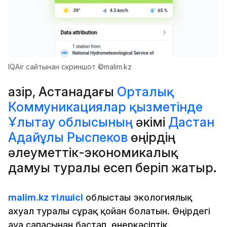
IQAir сайтынан скриншот ©malim.kz
Қазір, Астанадағы
Орталық
Коммуникациялар қызметінде
Ұлытау облысының
әкімі
Дастан
Адайұлы Рыспеков
өңірдің
әлеуметтік-экономикалық
дамуы туралы есеп беріп жатыр.
malim.kz тілшісі
облыстағы экологиялық
ахуал туралы сұрақ қойған болатын. Өңірдегі
ауа сапасынан бастап, өнеркәсіптік