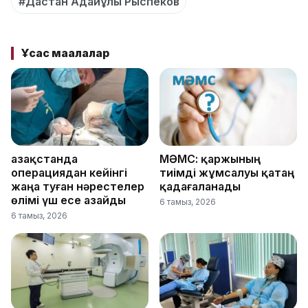
#Дастан Адайұлы Рыспеков
Ұқсас мақалалар
Қазақстанда
МӘМС: қаржының
операциядан кейінгі
тиімді жұмсалуы қатаң
жаңа туған нәрестелер
қадағаланады
өлімі үш есе азайды
6 тамыз, 2026
6 тамыз, 2026