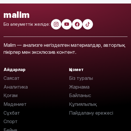
malim
Біз әлеуметтік желіде:
Malim — анализге негізделген материалдар, авторлық
пікірлер мен эксклюзив контент.
Айдарлар
Қызмет
Саясат
Біз туралы
Аналитика
Жарнама
Қоғам
Байланыс
Мәдениет
Құпиялылық
Сұхбат
Пайдалану ережесі
Спорт
Бейне