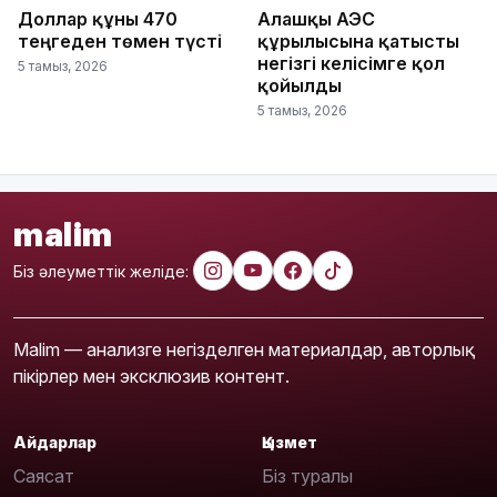
Доллар құны 470
Алғашқы АЭС
теңгеден төмен түсті
құрылысына қатысты
негізгі келісімге қол
5 тамыз, 2026
қойылды
5 тамыз, 2026
malim
Біз әлеуметтік желіде:
Malim — анализге негізделген материалдар, авторлық
пікірлер мен эксклюзив контент.
Айдарлар
Қызмет
Саясат
Біз туралы