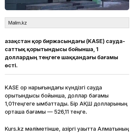
Malim.kz
Қазақстан қор биржасындағы (KASE) сауда-
саттық қорытындысы бойынша, 1
доллардың теңгеге шаққандағы бағамы
өсті.
KASE қор нарығындағы күндізгі сауда
қорытындысы бойынша, доллар бағамы
1,01теңгеге қымбаттады. Бір АҚШ долларының
орташа бағамы — 526,11 теңге.
Kurs.kz мәліметінше, қазіргі уақытта Алматының