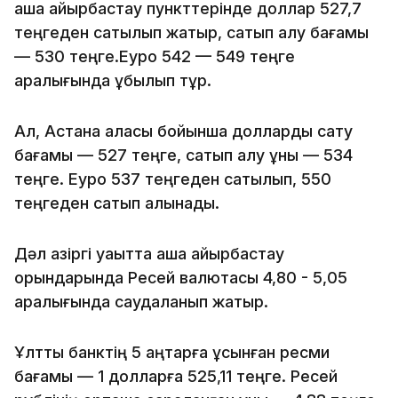
ақша айырбастау пункттерінде доллар 527,7
теңгеден сатылып жатыр, сатып алу бағамы
— 530 теңге.Еуро 542 — 549 теңге
аралығында құбылып тұр.
Ал, Астана қаласы бойынша долларды сату
бағамы — 527 теңге, сатып алу құны — 534
теңге. Еуро 537 теңгеден сатылып, 550
теңгеден сатып алынады.
Дәл қазіргі уақытта ақша айырбастау
орындарында Ресей валютасы 4,80 - 5,05
аралығында саудаланып жатыр.
Ұлттық банктің 5 қаңтарға ұсынған ресми
бағамы — 1 долларға 525,11 теңге. Ресей