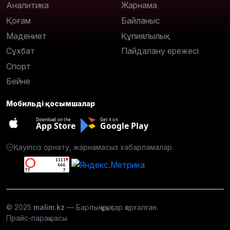
Аналитика
Жарнама
Қоғам
Байланыс
Мәдениет
Құпиялылық
Сұхбат
Пайдалану ережесі
Спорт
Бейне
Мобильді қосымшалар
Download on the
Get it on
App Store
Google Play
Қауіпсіз орнату, жарнамасыз хабарламалар.
© 2025
malim.kz
— Барлық құқықтар қорғалған.
Прайс-парақшасы