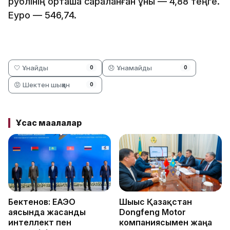
рублінің орташа сараланған құны — 4,88 теңге.
Еуро — 546,74.
🤍 Ұнайды
😞 Ұнамайды
0
0
😡 Шектен шыққан
0
Ұқсас мақалалар
Бектенов: ЕАЭО
Шығыс Қазақстан
аясында жасанды
Dongfeng Motor
интеллект пен
компаниясымен жаңа