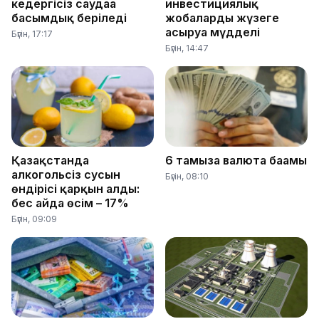
кедергісіз саудаға
инвестициялық
басымдық беріледі
жобаларды жүзеге
асыруға мүдделі
Бүгін, 17:17
Бүгін, 14:47
Қазақстанда
6 тамызға валюта бағамы
алкогольсіз сусын
Бүгін, 08:10
өндірісі қарқын алды:
бес айда өсім – 17%
Бүгін, 09:09