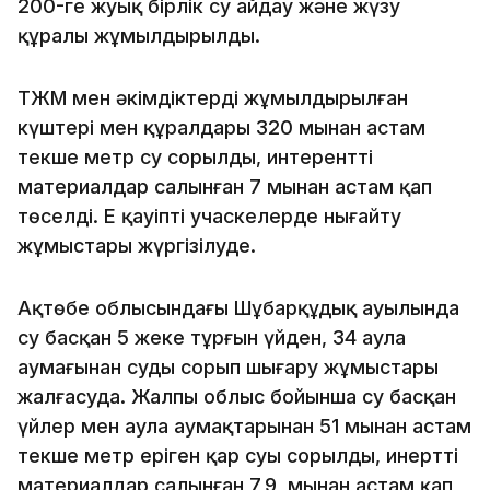
200-ге жуық бірлік су айдау және жүзу
құралы жұмылдырылды.
ТЖМ мен әкімдіктердің жұмылдырылған
күштері мен құралдары 320 мыңнан астам
текше метр су сорылды, интерентті
материалдар салынған 7 мыңнан астам қап
төселді. Ең қауіпті учаскелерде нығайту
жұмыстары жүргізілуде.
Ақтөбе облысындағы Шұбарқұдық ауылында
су басқан 5 жеке тұрғын үйден, 34 аула
аумағынан суды сорып шығару жұмыстары
жалғасуда. Жалпы облыс бойынша су басқан
үйлер мен аула аумақтарынан 51 мыңнан астам
текше метр еріген қар суы сорылды, инертті
материалдар салынған 7,9 мыңнан астам қап