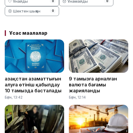
🤍 Ұнайды
😞 Ұнамайды
0
0
😡 Шектен шыққан
0
Ұқсас мақалалар
Қазақстан азаматтығын
9 тамызға арналған
алуға өтініш қабылдау
валюта бағамы
10 тамызда басталады
жарияланды
Бүгін, 13:42
Бүгін, 12:14