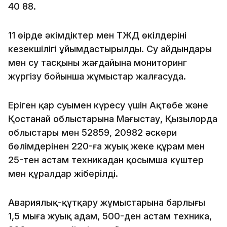
40 88.
11 өңірде әкімдіктер мен ТЖД өкілдерінің
кезекшілігі ұйымдастырылды. Су айдындары
мен су тасқыны жағдайына мониторинг
жүргізу бойынша жұмыстар жалғасуда.
Еріген қар суымен күресу үшін Ақтөбе және
Қостанай облыстарына Маңғыстау, Қызылорда
облыстары мен 52859, 20982 әскери
бөлімдерінен 220-ға жуық жеке құрам мен
25-тен астам техникадан қосымша күштер
мен құралдар жіберілді.
Авариялық-құтқару жұмыстарына барлығы
1,5 мыңға жуық адам, 500-ден астам техника,