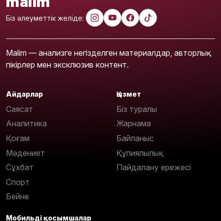
malim
Біз әлеуметтік желіде:
Malim — анализге негізделген материалдар, авторлық
пікірлер мен эксклюзив контент.
Айдарлар
Қызмет
Саясат
Біз туралы
Аналитика
Жарнама
Қоғам
Байланыс
Мәдениет
Құпиялылық
Сұхбат
Пайдалану ережесі
Спорт
Бейне
Мобильді қосымшалар