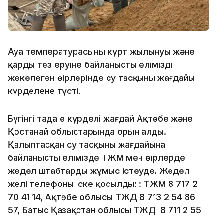
Ауа температурасының күрт жылынуы және
қардың тез еруіне байланысты еліміздің
жекелеген өңірлерінде су тасқыны жағдайы
күрделене түсті.
Бүгінгі таңда ең күрделі жағдай Ақтөбе және
Қостанай облыстарында орын алды.
Қалыптасқан су тасқыны жағдайына
байланысты елімізде ТЖМ мен өңірлерде
жедел штабтардың жұмыс істеуде. Жедел
желі телефоны іске қосылды: : ТЖМ 8 717 2
70 41 14, Ақтөбе облысы ТЖД 8 713 2 54 86
57, Батыс Қазақстан облысы ТЖД 8 711 2 55