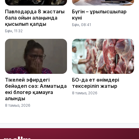
Павлодарда 8 жастағы
Бүгін – Құрылысшылар
бала ойын алаңында
күні
қысылып қалды
Бүгін, 08:41
Бүгін, 11:32
Тікелей эфирдегі
БҚО-да ет өнімдері
бейәдеп сөз: Алматыда
тексеріліп жатыр
екі блогер қамауға
8 тамыз, 2026
алынды
8 тамыз, 2026