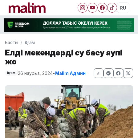
RU
Басты
Қоғам
Елді мекендерді су басу қаупі
жоқ
26 наурыз, 2024
•
Malim Админ
Қоғам