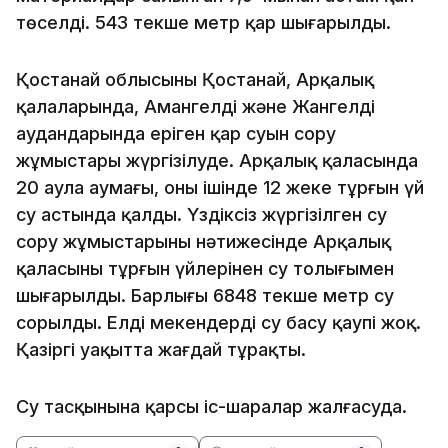
төселді. 543 текше метр қар шығарылды.
Қостанай облысының Қостанай, Арқалық
қалаларында, Амангелді және Жангелді
аудандарында еріген қар суын сору
жұмыстары жүргізілуде. Арқалық қаласында
20 аула аумағы, оның ішінде 12 жеке тұрғын үй
су астында қалды. Үздіксіз жүргізілген су
сору жұмыстарының нәтижесінде Арқалық
қаласының тұрғын үйлерінен су толығымен
шығарылды. Барлығы 6848 текше метр су
сорылды. Елді мекендерді су басу қаупі жоқ.
Қазіргі уақытта жағдай тұрақты.
Су тасқынына қарсы іс-шаралар жалғасуда.