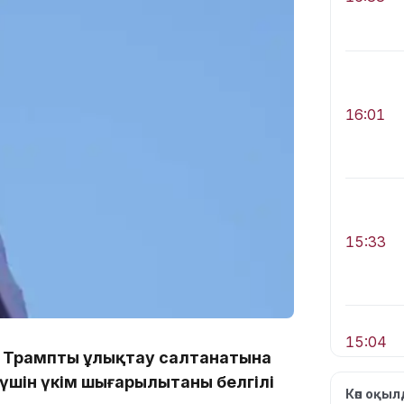
16:01
15:33
15:04
д Трампты ұлықтау салтанатына
үшін үкім шығарылытаны белгілі
Көп оқы