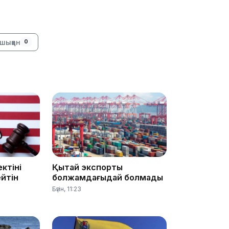
11:23
шыққан
0
11:20
ктіні
Қытай экспорты
10:53
йтін
болжамдағыдай болмады
Бүгін, 11:23