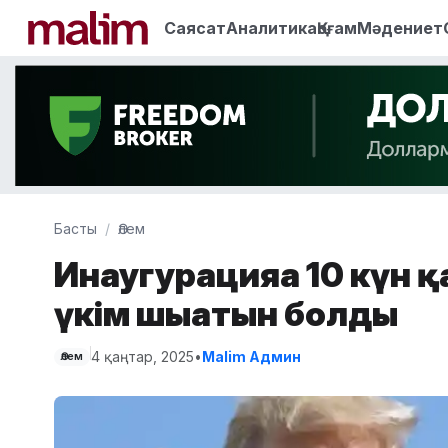
Саясат
Аналитика
Қоғам
Мәдениет
Басты
Әлем
Инаугурацияға 10 күн 
үкім шығатын болды
4 қаңтар, 2025
•
Malim Админ
Әлем