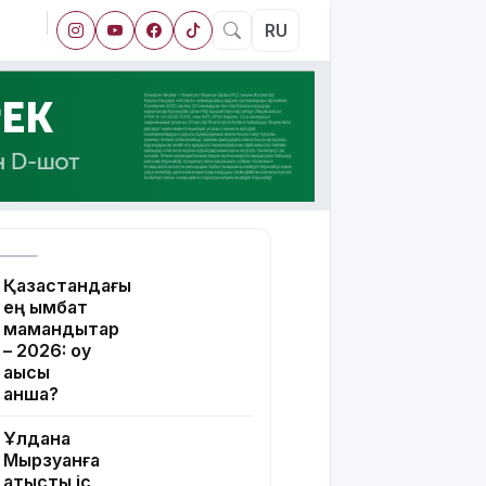
RU
Қазақстандағы
ең қымбат
мамандықтар
– 2026: оқу
ақысы
қанша?
Ұлдана
Мырзуанға
қатысты іс