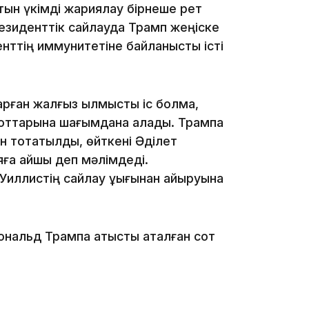
тын үкімді жариялау бірнеше рет
13:08
резиденттік сайлауда Трамп жеңіске
нттің иммунитетіне байланысты істі
арған жалғыз қылмыстық іс болмақ,
12:35
оттарына шағымдана алады. Трампқа
ін тоқтатылды, өйткені Әділет
яға қайшы деп мәлімдеді.
иллистің сайлау құқығынан айыруына
12:17
альд Трампқа қатысты аталған сот