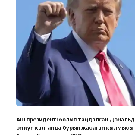
АҚШ президенті болып таңдалған Дональ
он күн қалғанда бұрын жасаған қылмысы 