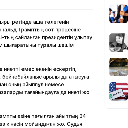
14:10
ық ретінде ақша төлегенін
ональд Трамптың сот процесіне
Ш-тың сайланған президентін ұлықтау
 үкім шығаратыны туралы шешім
 ниетті емес екенін ескертіп,
, бейнебайланыс арқылы да қатысуға
13:14
ынан оның айыппұл немесе
азаларды тағайындауға да ниеті жоқ
рампты өзіне тағылған айыптың 34
өз кінәсін мойындаған жоқ. Судья