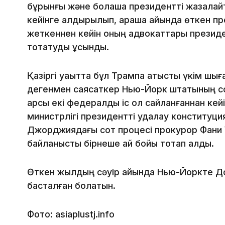
бұрынғы және болашақ президентті жазалай
кейінге қалдырылып, қараша айында өткен п
жеткеннен кейін оның адвокаттары президе
тоқтатуды ұсынды.
Қазіргі уақытта бұл Трампқа қатысты үкім шығ
дегенмен саясаткер Нью-Йорк штатының с
қарсы екі федералды іс ол сайланғаннан кей
министрлігі президентті қудалау конституци
Джорджиядағы сот процесі прокурор Фани У
байланысты бірнеше ай бойы тоқтап қалды.
Өткен жылдың сәуір айында Нью-Йоркте Дон
басталған болатын.
Фото: asiaplustj.info