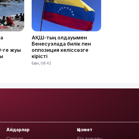
10:35
та
АҚШ-тың қолдауымен
Венесуэлада билік пен
-ге жуық
оппозиция келіссөзге
ты
кірісті
Бүгін, 08:42
10:25
10:05
Айдарлар
Қызмет
Саясат
Біз туралы