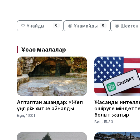
🤍 Ұнайды
😞 Ұнамайды
😡 Шектен 
0
0
Ұқсас мақалалар
Аптаптан қашқандар: «Жел
Жасанды интелле
үңгірі» хитке айналды
өшіруге міндетте
болып жатыр
Бүгін, 16:01
Бүгін, 15:33