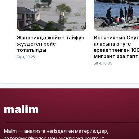
Жапонияда жойқын тайфун:
Испанияның Сеу
жүздеген рейс
қаласына өтуге
тоқтатылды
әрекеттенген 100
мигрант қаза тап
Бүгін, 10:25
Бүгін, 10:05
malim
Malim — анализге негізделген материалдар,
авторлық пікірлер мен эксклюзив контент.