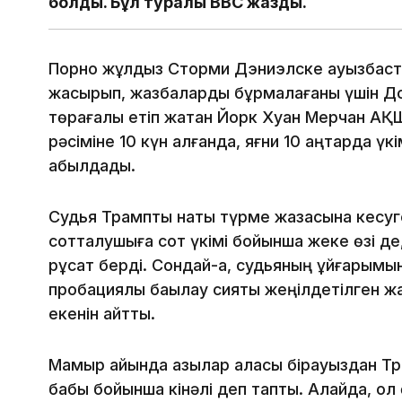
болды. Бұл туралы BBC жазды.
Порно жұлдыз Сторми Дэниэлске ауызбастыр
жасырып, жазбаларды бұрмалағаны үшін Д
төрағалық етіп жатқан Йорк Хуан Мерчан АҚ
рәсіміне 10 күн қалғанда, яғни 10 қаңтарда
қабылдады.
Судья Трампты нақты түрме жазасына кесуге
сотталушыға сот үкімі бойынша жеке өзі де
рұқсат берді. Сондай-ақ, судьяның ұйғарым
пробациялық бақылау сияқты жеңілдетілген ж
екенін айтты.
Мамыр айында қазылар алқасы бірауыздан Т
бабы бойынша кінәлі деп тапты. Алайда, ол 