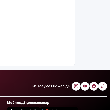
ер адам 12
жастағы
қызды
алкогольге
жұмсап,
зорламақ
болған
Жапонияда
жойқын
тайфун:
жүздеген
рейс
тоқтатылды
Испанияның
Сеута
Біз әлеуметтік желіде:
қаласына
өтуге
әрекеттенген
100-ге жуық
Мобильді қосымшалар
мигрант
Download on the
Get it on