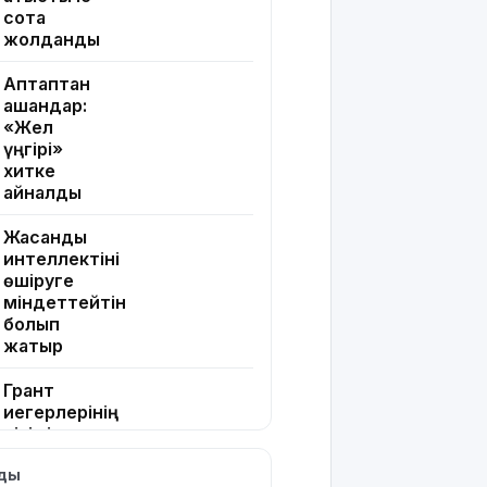
сотқа
жолданды
Аптаптан
қашқандар:
«Жел
үңгірі»
хитке
айналды
Жасанды
интеллектіні
өшіруге
міндеттейтін
болып
жатыр
Грант
иегерлерінің
тізімі шықты
лды
Белгілі