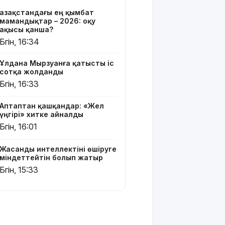
блогер
Қазақстандағы ең қымбат
Астанада
мамандықтар – 2026: оқу
былапыт
ақысы қанша?
сөз айтқаны
Бүгін, 16:34
үшін
қамауға
Ұлдана Мырзуанға қатысты іс
алынды
сотқа жолданды
Бүгін, 16:33
Мектеп
оқушылары
Аптаптан қашқандар: «Жел
енді БЖБ
үңгірі» хитке айналды
мен ТЖБ
Бүгін, 16:01
тапсыра
ма:
Министрлік
Жасанды интеллектіні өшіруге
көп
міндеттейтін болып жатыр
талқыланған
Бүгін, 15:33
мәселеге
нүкте қойды
Грант
иегерлерінің