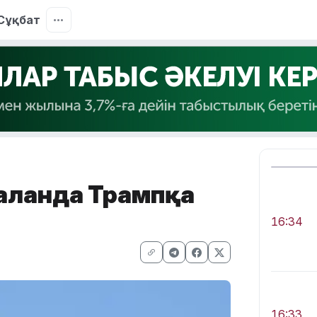
Сұқбат
қалғанда Трампқа
16:34
16:33