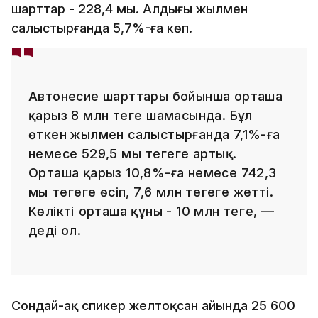
шарттар - 228,4 мың. Алдыңғы жылмен
салыстырғанда 5,7%-ға көп.
Автонесие шарттары бойынша орташа
қарыз 8 млн теңге шамасында. Бұл
өткен жылмен салыстырғанда 7,1%-ға
немесе 529,5 мың теңгеге артық.
Орташа қарыз 10,8%-ға немесе 742,3
мың теңгеге өсіп, 7,6 млн теңгеге жетті.
Көліктің орташа құны - 10 млн теңге, —
деді ол.
Сондай-ақ спикер желтоқсан айында 25 600