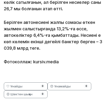
көлік сатылғанын, ал берілген несиелер саны
26,7 мың болғанын атап өтті.
Берілген автонесиенің жалпы сомасы өткен
жылмен салыстырғанда 13,2%-ға өссе,
автокөліктер 6,4%-ға қымбаттады. Несиенің ең
көп көлемін екінші деңгейлі банктер берген – 3
039,8 млрд теңге.
Фотоколлаж: kursiv.media
🤍 Ұнайды
😞 Ұнамайды
0
0
😡 Шектен шыққан
0