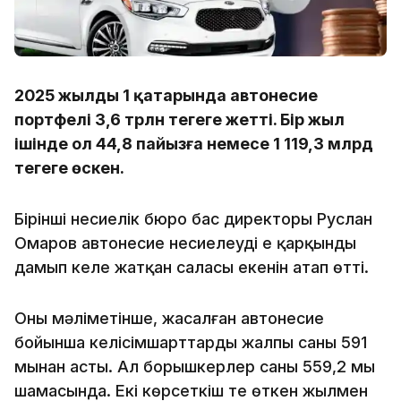
2025 жылдың 1 қаңтарында автонесие
портфелі 3,6 трлн теңгеге жетті. Бір жыл
ішінде ол 44,8 пайызға немесе 1 119,3 млрд
теңгеге өскен.
Бірінші несиелік бюро бас директоры Руслан
Омаров автонесие несиелеудің ең қарқынды
дамып келе жатқан саласы екенін атап өтті.
Оның мәліметінше, жасалған автонесие
бойынша келісімшарттардың жалпы саны 591
мыңнан асты. Ал борышкерлер саны 559,2 мың
шамасында. Екі көрсеткіш те өткен жылмен