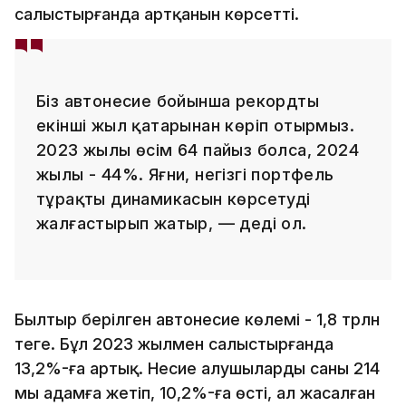
салыстырғанда артқанын көрсетті.
Біз автонесие бойынша рекордты
екінші жыл қатарынан көріп отырмыз.
2023 жылы өсім 64 пайыз болса, 2024
жылы - 44%. Яғни, негізгі портфель
тұрақты динамикасын көрсетуді
жалғастырып жатыр, — деді ол.
Былтыр берілген автонесие көлемі - 1,8 трлн
теңге. Бұл 2023 жылмен салыстырғанда
13,2%-ға артық. Несие алушылардың саны 214
мың адамға жетіп, 10,2%-ға өсті, ал жасалған