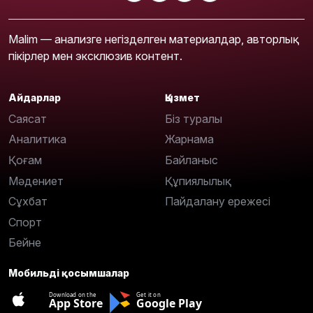
Malim — анализге негізделген материалдар, авторлық
пікірлер мен эксклюзив контент.
Айдарлар
Қызмет
Саясат
Біз туралы
Аналитика
Жарнама
Қоғам
Байланыс
Мәдениет
Құпиялылық
Сұхбат
Пайдалану ережесі
Спорт
Бейне
Мобильді қосымшалар
Download on the
Get it on
App Store
Google Play