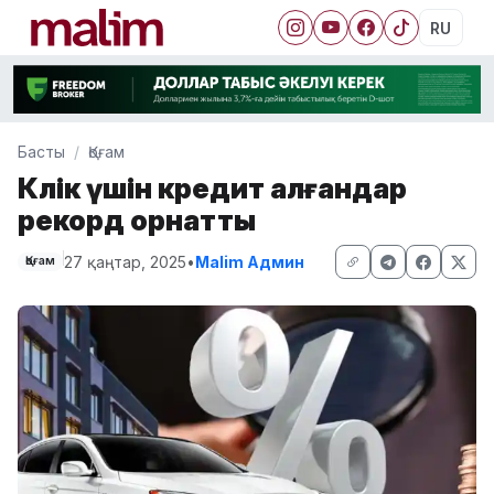
RU
Басты
Қоғам
Көлік үшін кредит алғандар
рекорд орнатты
27 қаңтар, 2025
•
Malim Админ
Қоғам