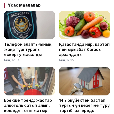
Ұқсас мақалалар
Телефон алаяқтығының
Қазақстанда қияр, картоп
жаңа түрі туралы
пен қырыққабат бағасы
ескерту жасалды
арзандады
Бүгін, 17:34
Бүгін, 12:35
Ерекше тренд: жастар
14 қыркүйектен бастап
алкоголь сатып алып,
тұрғын үй кезегіне тұру
көшеде төгіп жатыр
тәртібі өзгереді: