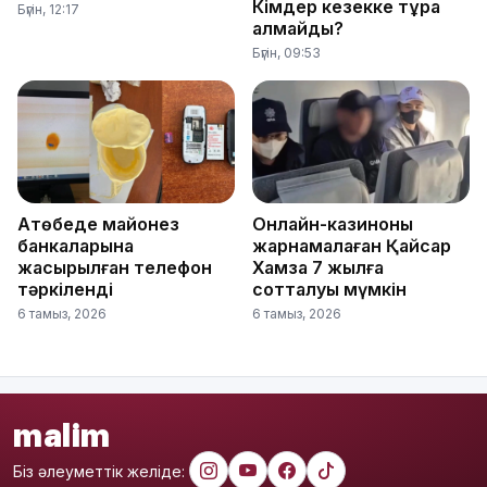
Кімдер кезекке тұра
Бүгін, 12:17
алмайды?
Бүгін, 09:53
Ақтөбеде майонез
Онлайн-казиноны
банкаларына
жарнамалаған Қайсар
жасырылған телефон
Хамза 7 жылға
тәркіленді
сотталуы мүмкін
6 тамыз, 2026
6 тамыз, 2026
malim
Біз әлеуметтік желіде: