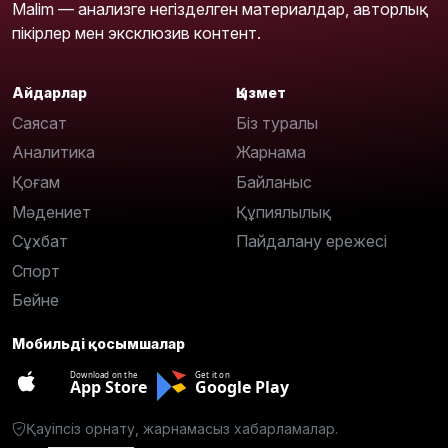
Malim — анализге негізделген материалдар, авторлық
пікірлер мен эксклюзив контент.
Айдарлар
Қызмет
Саясат
Біз туралы
Аналитика
Жарнама
Қоғам
Байланыс
Мәдениет
Құпиялылық
Сұхбат
Пайдалану ережесі
Спорт
Бейне
Мобильді қосымшалар
Download on the
Get it on
App Store
Google Play
Қауіпсіз орнату, жарнамасыз хабарламалар.