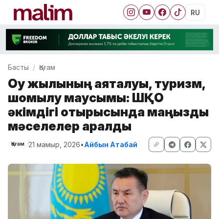
RU
Басты
Қоғам
Оқу жылының аяқталуы, туризм,
шомылу маусымы: ШҚО
әкімдігі отырысында маңызды
мәселелер қаралды
21 мамыр, 2026
•
Айбын Атабай
Қоғам