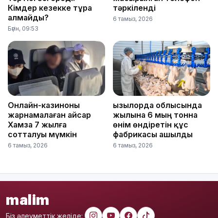
Кімдер кезекке тұра
тәркіленді
алмайды?
6 тамыз, 2026
Бүгін, 09:53
Онлайн-казиноны
Қызылорда облысында
жарнамалаған Қайсар
жылына 6 мың тонна
Хамза 7 жылға
өнім өндіретін құс
сотталуы мүмкін
фабрикасы ашылды
6 тамыз, 2026
6 тамыз, 2026
malim
Біз әлеуметтік желіде: