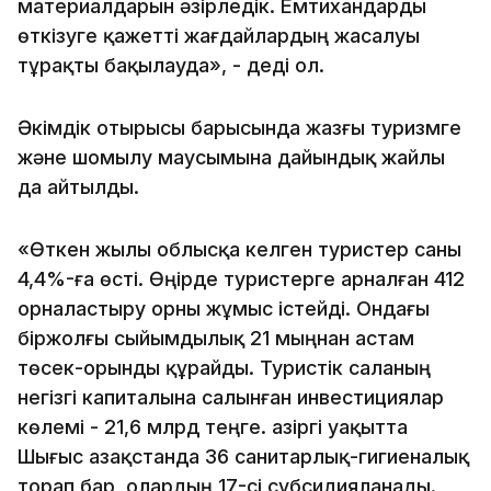
материалдарын әзірледік. Емтихандарды
өткізуге қажетті жағдайлардың жасалуы
тұрақты бақылауда», - деді ол.
Әкімдік отырысы барысында жазғы туризмге
және шомылу маусымына дайындық жайлы
да айтылды.
«Өткен жылы облысқа келген туристер саны
4,4%-ға өсті. Өңірде туристерге арналған 412
орналастыру орны жұмыс істейді. Ондағы
біржолғы сыйымдылық 21 мыңнан астам
төсек-орынды құрайды. Туристік саланың
негізгі капиталына салынған инвестициялар
көлемі - 21,6 млрд теңге. Қазіргі уақытта
Шығыс Қазақстанда 36 санитарлық-гигиеналық
торап бар, олардың 17-сі субсидияланады.