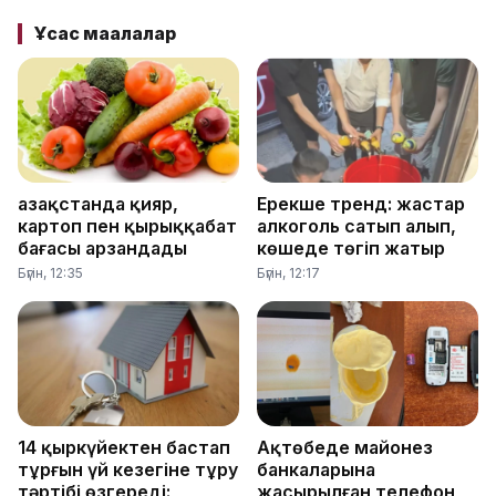
Ұқсас мақалалар
Қазақстанда қияр,
Ерекше тренд: жастар
картоп пен қырыққабат
алкоголь сатып алып,
бағасы арзандады
көшеде төгіп жатыр
Бүгін, 12:35
Бүгін, 12:17
14 қыркүйектен бастап
Ақтөбеде майонез
тұрғын үй кезегіне тұру
банкаларына
тәртібі өзгереді:
жасырылған телефон