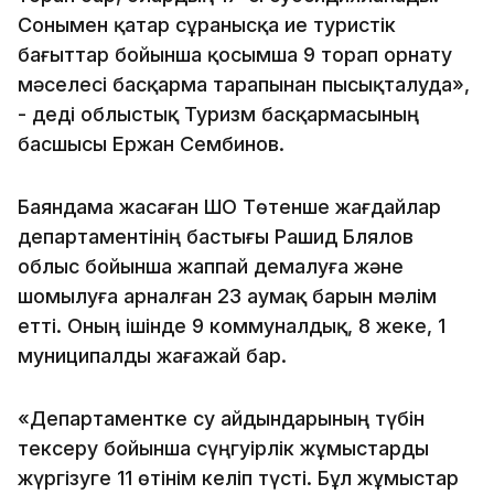
Сонымен қатар сұранысқа ие туристік
бағыттар бойынша қосымша 9 торап орнату
мәселесі басқарма тарапынан пысықталуда»,
- деді облыстық Туризм басқармасының
басшысы Ержан Сембинов.
Баяндама жасаған ШҚО Төтенше жағдайлар
департаментінің бастығы Рашид Блялов
облыс бойынша жаппай демалуға және
шомылуға арналған 23 аумақ барын мәлім
етті. Оның ішінде 9 коммуналдық, 8 жеке, 1
муниципалды жағажай бар.
«Департаментке су айдындарының түбін
тексеру бойынша сүңгуірлік жұмыстарды
жүргізуге 11 өтінім келіп түсті. Бұл жұмыстар