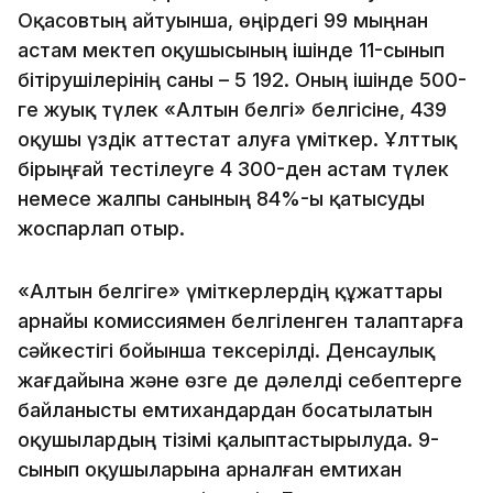
Оқасовтың айтуынша, өңірдегі 99 мыңнан
астам мектеп оқушысының ішінде 11-сынып
бітірушілерінің саны – 5 192. Оның ішінде 500-
ге жуық түлек «Алтын белгі» белгісіне, 439
оқушы үздік аттестат алуға үміткер. Ұлттық
бірыңғай тестілеуге 4 300-ден астам түлек
немесе жалпы санының 84%-ы қатысуды
жоспарлап отыр.
«Алтын белгіге» үміткерлердің құжаттары
арнайы комиссиямен белгіленген талаптарға
сәйкестігі бойынша тексерілді. Денсаулық
жағдайына және өзге де дәлелді себептерге
байланысты емтихандардан босатылатын
оқушылардың тізімі қалыптастырылуда. 9-
сынып оқушыларына арналған емтихан