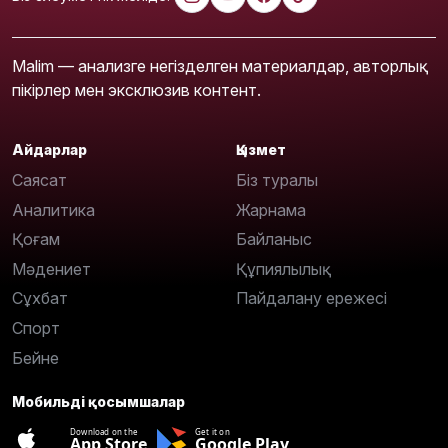
Malim — анализге негізделген материалдар, авторлық
пікірлер мен эксклюзив контент.
Айдарлар
Қызмет
Саясат
Біз туралы
Аналитика
Жарнама
Қоғам
Байланыс
Мәдениет
Құпиялылық
Сұхбат
Пайдалану ережесі
Спорт
Бейне
Мобильді қосымшалар
Download on the
Get it on
App Store
Google Play