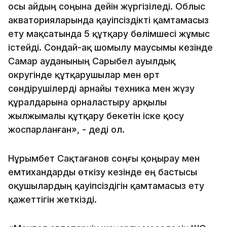
осы айдың соңына дейін жүргізіледі. Облыс
акваторияларында қауіпсіздікті қамтамасыз
ету мақсатында 5 құтқару бөлімшесі жұмыс
істейді. Сондай-ақ шомылу маусымы кезінде
Самар ауданының Сарыбел ауылдық
округінде құтқарушылар мен өрт
сөндірушілерді арнайы техника мен жүзу
құралдарына орналастыру арқылы
жылжымалы құтқару бекетін іске қосу
жоспарланған», - деді ол.
Нұрымбет Сақтағанов соңғы қоңырау мен
емтихандарды өткізу кезінде ең бастысы
оқушылардың қауіпсіздігін қамтамасыз ету
қажеттігін жеткізді.