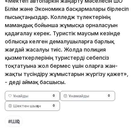
«Мектеп автопаркін жаңарту мәселесін ШҚО
Білім және Экономика басқармалары бірлесіп
пысықтаңыздар. Колледж түлектерінің
мамандық бойынша жұмысқа орналасуын
қадағалау керек. Туристік маусым кезінде
облысқа келген демалушыларға барлық
жағдай жасалуы тиіс. Жолда полиция
қызметкерлерінің туристерді себепсіз
тоқтатуына жол бермес үшін оларға жан-
жақты түсіндіру жұмыстарын жүргізу қажет»,
- деді аймақ басшысы.
🤍 Ұнайды
😞 Ұнамайды
0
0
😡 Шектен шыққан
0
#ШҚО