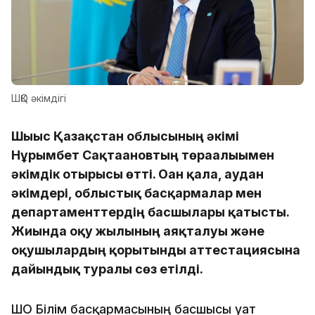
ШҚО әкімдігі
Шығыс Қазақстан облысының әкімі
Нұрымбет Сақтағановтың төрағалығымен
әкімдік отырысы өтті. Оған қала, аудан
әкімдері, облыстық басқармалар мен
департаменттердің басшылары қатысты.
Жиында оқу жылының аяқталуы және
оқушылардың қорытынды аттестациясына
дайындық туралы сөз етілді.
ШҚО Білім басқармасының басшысы Қуат