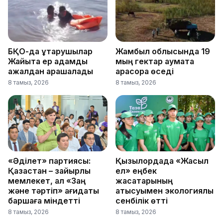
БҚО-да құтқарушылар
Жамбыл облысында 19
Жайықта ер адамды
мың гектар аумақта
ажалдан арашалады
қарасора өседі
8 тамыз, 2026
8 тамыз, 2026
«Әділет» партиясы:
Қызылордада «Жасыл
Қазақстан – зайырлы
ел» еңбек
мемлекет, ал «Заң
жасақтарының
және тәртіп» қағидаты
қатысуымен экологиялық
баршаға міндетті
сенбілік өтті
8 тамыз, 2026
8 тамыз, 2026