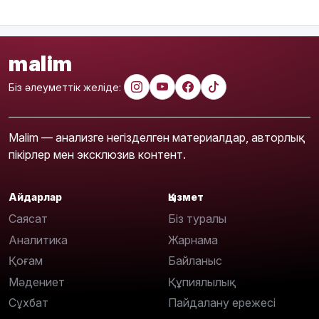
malim
Біз әлеуметтік желіде:
Malim — анализге негізделген материалдар, авторлық
пікірлер мен эксклюзив контент.
Айдарлар
Қызмет
Саясат
Біз туралы
Аналитика
Жарнама
Қоғам
Байланыс
Мәдениет
Құпиялылық
Сұхбат
Пайдалану ережесі