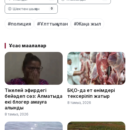
😡 Шектен шыққан
0
#полиция
#Ұлттық ұлан
#Жаңа жыл
Ұқсас мақалалар
Тікелей эфирдегі
БҚО-да ет өнімдері
бейәдеп сөз: Алматыда
тексеріліп жатыр
екі блогер қамауға
8 тамыз, 2026
алынды
8 тамыз, 2026