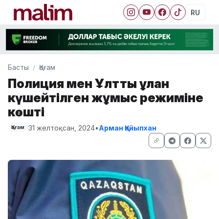
RU
Басты
Қоғам
Полиция мен Ұлттық ұлан
күшейтілген жұмыс режиміне
көшті
31 желтоқсан, 2024
•
Арман Қайыпхан
Қоғам