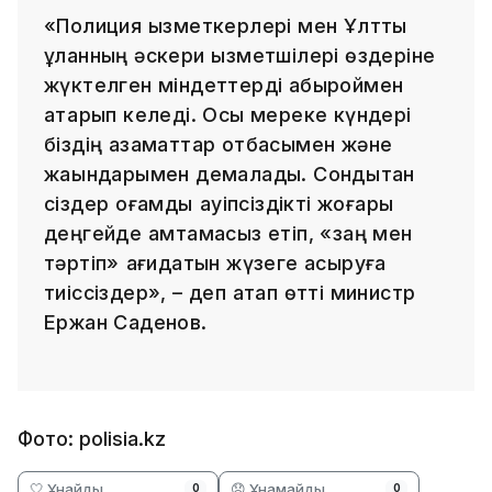
«Полиция қызметкерлері мен Ұлттық
ұланның әскери қызметшілері өздеріне
жүктелген міндеттерді абыроймен
атқарып келеді. Осы мереке күндері
біздің азаматтар отбасымен және
жақындарымен демалады. Сондықтан
сіздер қоғамдық қауіпсіздікті жоғары
деңгейде қамтамасыз етіп, «заң мен
тәртіп» қағидатын жүзеге асыруға
тиіссіздер», – деп атап өтті министр
Ержан Саденов.
Фото: polisia.kz
🤍 Ұнайды
😞 Ұнамайды
0
0