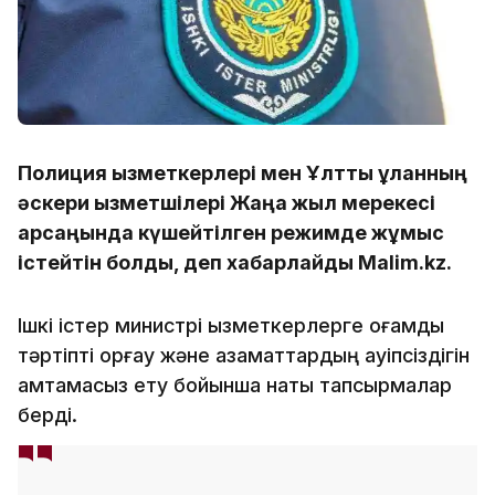
Полиция қызметкерлері мен Ұлттық ұланның
әскери қызметшілері Жаңа жыл мерекесі
қарсаңында күшейтілген режимде жұмыс
істейтін болды, деп хабарлайды Malim.kz.
Ішкі істер министрі қызметкерлерге қоғамдық
тәртіпті қорғау және азаматтардың қауіпсіздігін
қамтамасыз ету бойынша нақты тапсырмалар
берді.