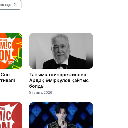
шыққан
0
16:34
16:33
 Con
Танымал кинорежиссер
тивалі
Ардақ Әмірқұлов қайтыс
болды
16:01
5 тамыз, 2026
15:33