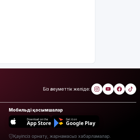
міндеттейтін
болып
жатыр
Грант
иегерлерінің
тізімі
шықты
Белгілі
блогер
Астанада
былапыт
сөз
айтқаны
Біз әлеуметтік желіде:
үшін
қамауға
алынды
Мобильді қосымшалар
Мектеп
Download on the
Get it on
App Store
Google Play
оқушылары
енді БЖБ
Қауіпсіз орнату, жарнамасыз хабарламалар.
мен ТЖБ