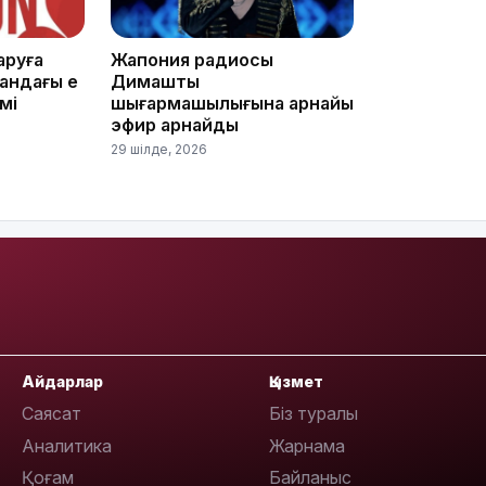
аруға
Жапония радиосы
ндағы ең
Димаштың
імі
шығармашылығына арнайы
15:04
эфир арнайды
29 шілде, 2026
14:10
Айдарлар
Қызмет
Саясат
Біз туралы
Аналитика
Жарнама
Қоғам
Байланыс