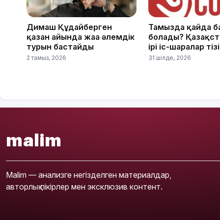
Димаш Құдайберген
Тамызда қайда б
қазан айында жаңа әлемдік
болады? Қазақста
турын бастайды
ірі іс-шаралар тіз
2 тамыз, 2026
31 шілде, 2026
malim
Malim — анализге негізделген материалдар,
авторлық пікірлер мен эксклюзив контент.