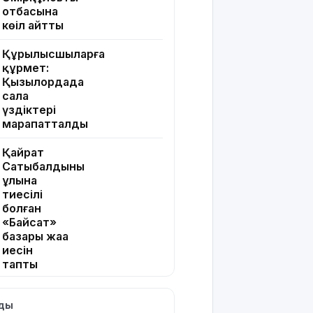
отбасына
көңіл айтты
Құрылысшыларға
құрмет:
Қызылордада
сала
үздіктері
марапатталды
Қайрат
Сатыбалдының
ұлына
тиесілі
болған
«Байсат»
базары жаңа
иесін
тапты
Қарағандада
лды
Z белгісі