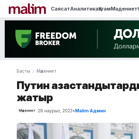
Саясат
Аналитика
Қоғам
Мәдениет
Басты
Мәдениет
Путин қазақстандықтар
жатыр
28 наурыз, 2023
•
Malim Админ
Мәдениет