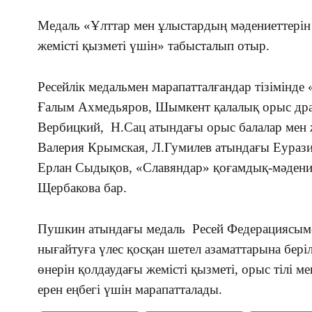
Медаль «Ұлттар мен ұлыстардың мәдениеттерін
жемісті қызметі үшін» табысталып отыр.
Ресейлік медальмен марапатталғандар тізімінд
Ғалым Ахмедьяров, Шымкент қалалық орыс др
Вербицкий, Н.Сац атындағы орыс балалар мен 
Валерия Крымская, Л.Гумилев атындағы Еурази
Ерлан Сыдықов, «Славяндар» қоғамдық-мәдени 
Щербакова бар.
Пушкин атындағы медаль Ресей Федерациясым
нығайтуға үлес қосқан шетел азаматтарына беріл
өнерін қолдаудағы жемісті қызметі, орыс тілі м
ерен еңбегі үшін марапатталады.