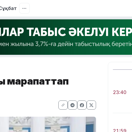
Сұқбат
ды марапаттап
23:40
21:59