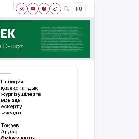
RU
Полиция
қазақстандық
жүргізушілерге
маңызды
ескерту
жасады
Тоқаев
Ардақ
Әмірқұловтың