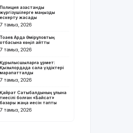
бар жейде
Полиция қазақстандық
киген
жүргізушілерге маңызды
жолаушы
ескерту жасады
қызу
7 тамыз, 2026
талқыға
түсті
Тоқаев Ардақ Әмірқұловтың
отбасына көңіл айтты
Президент
7 тамыз, 2026
Солтүстік
Қазақстан
Құрылысшыларға құрмет:
облысының
Қызылордада сала үздіктері
90
марапатталды
жылдығымен
7 тамыз, 2026
құттықтады
Қайрат Сатыбалдының ұлына
Телефон
тиесілі болған «Байсат»
алаяқтығының
базары жаңа иесін тапты
жаңа түрі
7 тамыз, 2026
туралы
ескерту
жасалды