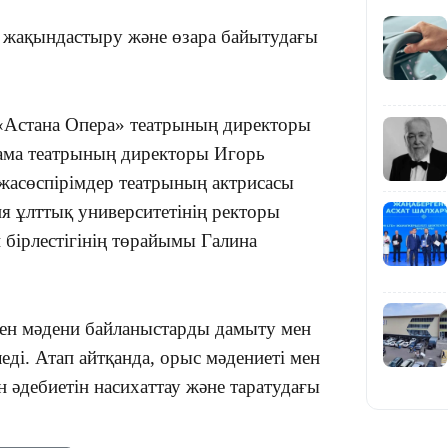
 жақындастыру және өзара байытудағы
19:39
е «Астана Опера» театрының директоры
ама театрының директоры Игорь
жасөспірімдер театрының актрисасы
я ұлттық университетінің ректоры
18:45
бірлестігінің төрайымы Галина
ен мәдени байланыстарды дамыту мен
еді. Атап айтқанда, орыс мәдениеті мен
17:34
ен әдебиетін насихаттау және таратудағы