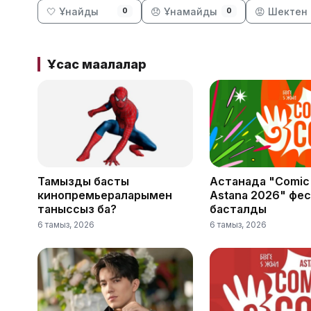
🤍 Ұнайды
😞 Ұнамайды
😡 Шектен 
0
0
Ұқсас мақалалар
Тамыздың басты
Астанада "Comic
кинопремьераларымен
Astana 2026" фес
таныссыз ба?
басталды
6 тамыз, 2026
6 тамыз, 2026