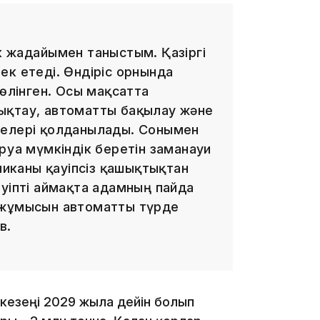
 жағдайымен таныстым. Қазіргі
14:26
ек етеді. Өндіріс орнында
бөлінген. Осы мақсатта
ықтау, автоматты бақылау және
йелері қолданылады. Сонымен
уға мүмкіндік беретін заманауи
хниканы қауіпсіз қашықтықтан
ауіпті аймақта адамның пайда
 жұмысын автоматты түрде
в.
13:39
кезеңі 2029 жылға дейін болып