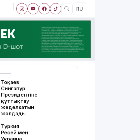
RU
Тоқаев
Сингапур
Президентіне
құттықтау
жеделхатын
жолдады
Түркия
Ресей мен
Украина