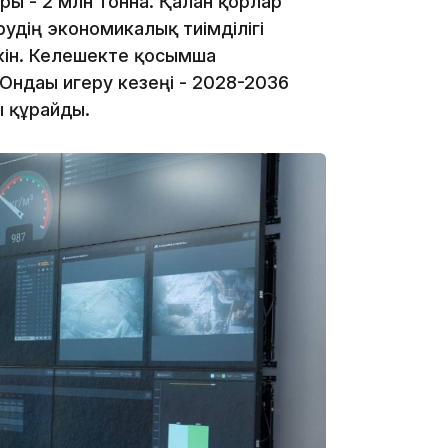
ры - 2 млн тонна. Қалған қорлар
удің экономикалық тиімділігі
мкін. Келешекте қосымша
13:00
Ондағы игеру кезеңі - 2028-2036
ы құрайды.
12:40
12:13