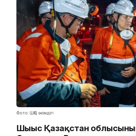
Фото: ШҚО әкімдігі
Шығыс Қазақстан облысыны