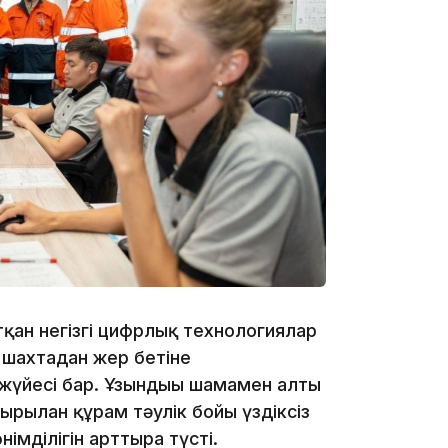
20:07
18:58
қан негізгі цифрлық технологиялар
17:57
шахтадан жер бетіне
 жүйесі бар. Ұзындығы шамамен алты
рылған құрам тәулік бойы үздіксіз
німділігін арттыра түсті.