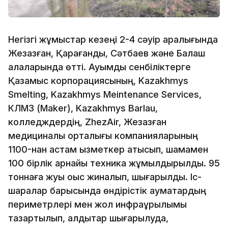
Негізгі жұмыстар кезеңі 2-4 сәуір аралығында
Жезқазған, Қарағанды, Сәтбаев және Балқаш
қалаларында өтті. Ауқымды сенбіліктерге
Қазақмыс корпорациясының, Kazakhmys
Smelting, Kazakhmys Meintenance Services,
КЛМЗ (Maker), Kazakhmys Barlau,
колледждердің, ZhezAir, Жезқазған
медициналық орталығы компанияларының
1100-нан астам қызметкер қатысып, шамамен
100 бірлік арнайы техника жұмылдырылды. 95
тоннаға жуық қоқыс жиналып, шығарылды. Іс-
шаралар барысында өндірістік аумақтардың
периметрлері мен жол инфрақұрылымы
тазартылып, қалдықтар шығарылуда,