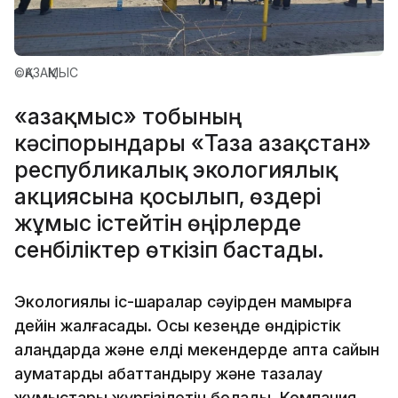
©ҚАЗАҚМЫС
«Қазақмыс» тобының
кәсіпорындары «Таза Қазақстан»
республикалық экологиялық
акциясына қосылып, өздері
жұмыс істейтін өңірлерде
сенбіліктер өткізіп бастады.
Экологиялық іс-шаралар сәуірден мамырға
дейін жалғасады. Осы кезеңде өндірістік
алаңдарда және елді мекендерде апта сайын
аумақтарды абаттандыру және тазалау
жұмыстары жүргізілетін болады. Компания