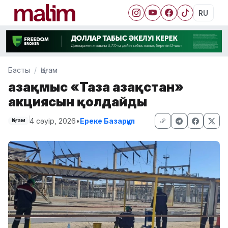
RU
Басты
Қоғам
Қазақмыс «Таза Қазақстан»
акциясын қолдайды
4 сәуір, 2026
•
Ереке Базарқұл
Қоғам