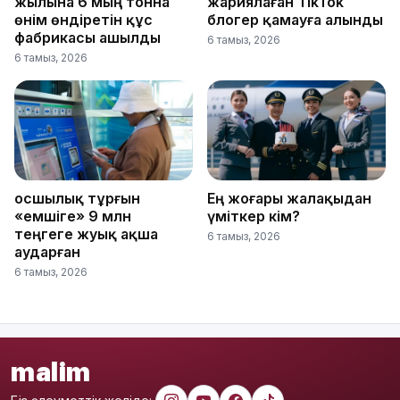
жылына 6 мың тонна
жариялаған TikTok
өнім өндіретін құс
блогер қамауға алынды
фабрикасы ашылды
6 тамыз, 2026
6 тамыз, 2026
Қосшылық тұрғын
Ең жоғары жалақыдан
«емшіге» 9 млн
үміткер кім?
теңгеге жуық ақша
6 тамыз, 2026
аударған
6 тамыз, 2026
malim