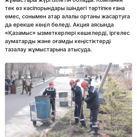
тек өз кәсіпорындары ішіндегі тәртіпке ғана
емес, сонымен қатар қалалық ортаны жақсартуға
да ерекше көңіл бөледі. Акция аясында
«Қазақмыс» қызметкерлері көшелерді, іргелес
аумақтарды және қоғамдық кеңістіктерді
тазалау жұмыстарына қатысуда.