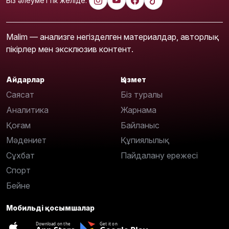
Біз әлеуметтік желіде:
Malim — анализге негізделген материалдар, авторлық
пікірлер мен эксклюзив контент.
Айдарлар
Қызмет
Саясат
Біз туралы
Аналитика
Жарнама
Қоғам
Байланыс
Мәдениет
Құпиялылық
Сұхбат
Пайдалану ережесі
Спорт
Бейне
Мобильді қосымшалар
Download on the
Get it on