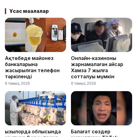
Ұқсас мақалалар
Ақтөбеде майонез
Онлайн-казиноны
банкаларына
жарнамалаған Қайсар
жасырылған телефон
Хамза 7 жылға
тәркіленді
сотталуы мүмкін
6 тамыз, 2026
6 тамыз, 2026
Қызылорда облысында
Балағат сөздер