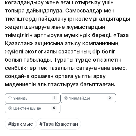
көгалдандыру және ағаш отырғызу үшін
топырақ дайындалуда. Самосвалдар мен
тиегіштерді пайдалану ірі көлемді қалдықтарды
жедел шығаруға және жұмыстардың
тиімділігін арттыруға мүмкіндік береді. «Таза
Қазақстан» акциясына қатысу компанияның
жүйелі экологиялық саясатының бір бөлігі
болып табылады. Тұрақты түрде өткізілетін
сенбіліктер тек тазалықты сақтауға ғана емес,
сондай-ақ қоршаған ортаға ұқыпты қарау
мәдениетін қалыптастыруға бағытталған.
🤍 Ұнайды
😞 Ұнамайды
1
0
😡 Шектен шыққан
0
#Қазақмыс
#Таза Қазақстан