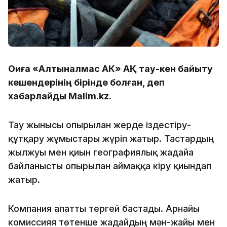
Оқиға «Алтыналмас АК» АҚ тау-кен байыту
кешендерінің бірінде болған, деп
хабарлайды Malim.kz.
Тау жынысы опырылған жерде іздестіру-
құтқару жұмыстары жүріп жатыр. Тастардың
жылжуы мен қиын географиялық жағдайға
байланысты опырылған аймаққа кіру қиындап
жатыр.
Компания апатты тергей бастады. Арнайы
комиссияя төтенше жағдайдың мән-жайы мен