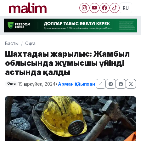
RU
Басты
Оқиға
Шахтадағы жарылыс: Жамбыл
облысында жұмысшы үйінді
астында қалды
19 қыркүйек, 2024
•
Арман Қайыпхан
Оқиға