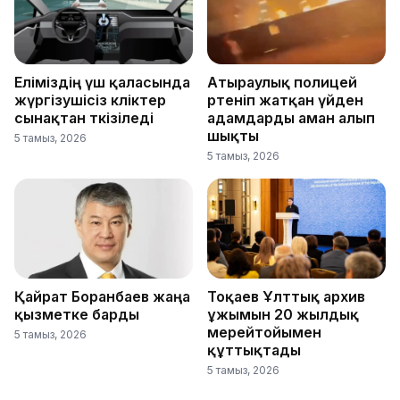
Еліміздің үш қаласында
Атыраулық полицей
жүргізушісіз көліктер
өртеніп жатқан үйден
сынақтан өткізіледі
адамдарды аман алып
шықты
5 тамыз, 2026
5 тамыз, 2026
Қайрат Боранбаев жаңа
Тоқаев Ұлттық архив
қызметке барды
ұжымын 20 жылдық
мерейтойымен
5 тамыз, 2026
құттықтады
5 тамыз, 2026