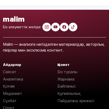
malim
Біз әлеуметтік желіде:
Malim — анализге негізделген материалдар, авторлық
пікірлер мен эксклюзив контент.
Айдарлар
Қызмет
Саясат
Біз туралы
Аналитика
Жарнама
Қоғам
Байланыс
Мәдениет
Құпиялылық
Сұхбат
Пайдалану ережесі
Спорт