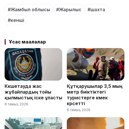
#Жамбыл облысы
#Жарылыс
#шахта
#кенші
Ұқсас мақалалар
Көкшетауда жас
Құтқарушылар 3,5 мың
жұбайлардың тойы
метр биіктіктегі
қылмыстық іске ұласты
туристерге көмек
көрсетті
6 тамыз, 2026
6 тамыз, 2026