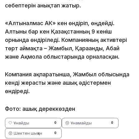
себептерін анықтап жатыр.
«Алтыналмас АК» кен өндіріп, өңдейді.
Алтыны бар кен Қазақстанның 9 кеніш
орнында өндіріледі. Компанияның активтері
төрт аймақта – Жамбыл, Қарағанды, Абай
және Ақмола облыстарында орналасқан.
Компания ақпаратынша, Жамбыл облысында
кенді жерасты және ашық әдістермен
өндіреді.
Фото: ашық дереккөзден
🤍 Ұнайды
😞 Ұнамайды
0
0
😡 Шектен шыққан
0