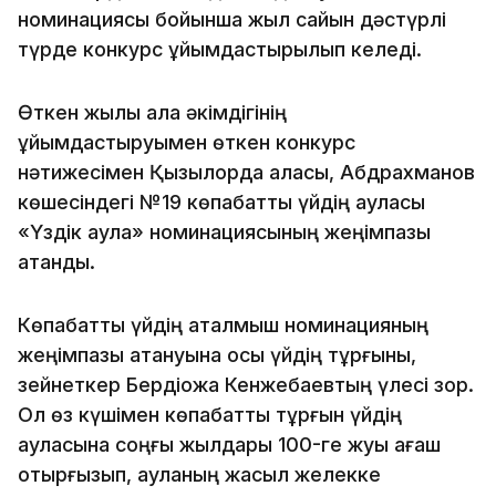
номинациясы бойынша жыл сайын дәстүрлі
түрде конкурс ұйымдастырылып келеді.
Өткен жылы қала әкімдігінің
ұйымдастыруымен өткен конкурс
нәтижесімен Қызылорда қаласы, Абдрахманов
көшесіндегі №19 көпқабатты үйдің ауласы
«Үздік аула» номинациясының жеңімпазы
атанды.
Көпқабатты үйдің аталмыш номинацияның
жеңімпазы атануына осы үйдің тұрғыны,
зейнеткер Бердіқожа Кенжебаевтың үлесі зор.
Ол өз күшімен көпқабатты тұрғын үйдің
ауласына соңғы жылдары 100-ге жуық ағаш
отырғызып, ауланың жасыл желекке