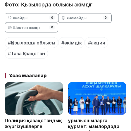
Фото: Қызылорда облысы әкімдігі
🤍 Ұнайды
😞 Ұнамайды
0
0
😡 Шектен шыққан
0
#Қызылорда облысы
#әкімдік
#акция
#Таза Қазақстан
Ұқсас мақалалар
Полиция қазақстандық
Құрылысшыларға
жүргізушілерге
құрмет: Қызылордада