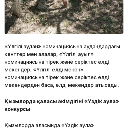
«Үлгілі аудан» номинациясына аудандардағы
кенттер мен қалалар, «Үлгілі ауыл»
номинациясына тірек және серіктес елді
мекендер, «Үлгілі елді мекен»
номинациясына тірек және серіктес елді
мекендерден басқа, елді мекендер қатысады.
Қызылорда қаласы әкімдігінің «Үздік аула»
конкурсы
Қызылорда қаласында «Үздік аула»