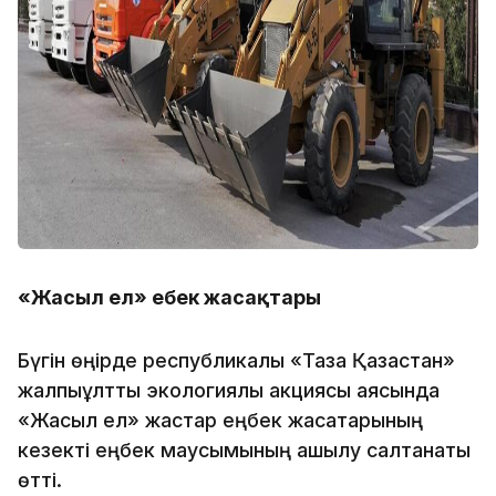
«Жасыл ел» еңбек жасақтары
Бүгін өңірде республикалық «Таза Қазақстан»
жалпыұлттық экологиялық акциясы аясында
«Жасыл ел» жастар еңбек жасақтарының
кезекті еңбек маусымының ашылу салтанаты
өтті.