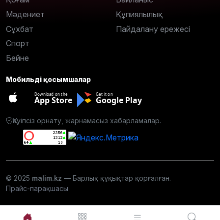
Мәдениет
Құпиялылық
Сұхбат
Пайдалану ережесі
Спорт
Бейне
Мобильді қосымшалар
Download on the
Get it on
App Store
Google Play
Қауіпсіз орнату, жарнамасыз хабарламалар.
© 2025
malim.kz
— Барлық құқықтар қорғалған.
Прайс-парақшасы