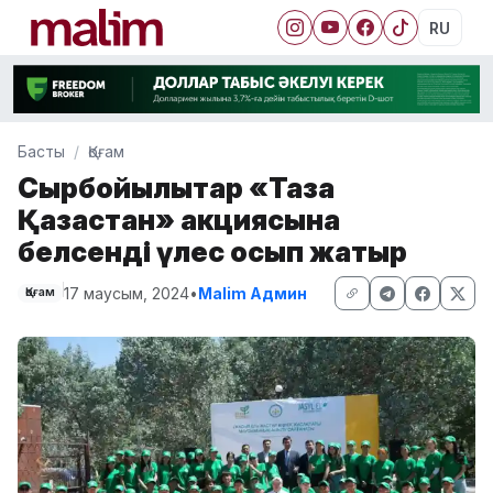
RU
Басты
Қоғам
Сырбойылықтар «Таза
Қазақстан» акциясына
белсенді үлес қосып жатыр
17 маусым, 2024
•
Malim Админ
Қоғам