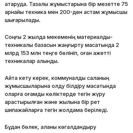
атқаруда. Тазалық жұмыстарына бір мезетте 75
арнайы техника мен 200-ден астам жұмысшы
шығарылады.
Соңғы 2 жылда мекеменің материалдық-
техникалық базасын жаңғырту мақсатында 2
млрд 153 млн теңге бөлініп, оған қажетті
техникалар алынды.
Айта кету керек, коммуналдық саланың
жұмысшыларына қолду білдіру мақсатында
оларға қоғамдық көліктерде тегін жүру
қарастырылған және жылына бір рет
шипажайларға тегін жолдама беріледі.
Бұдан бөлек, қаланы көгалдандыру