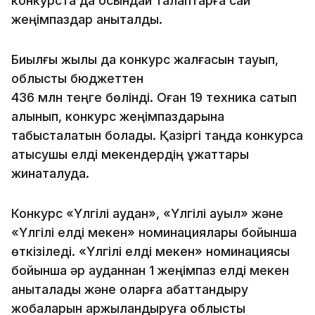
конкурста да осындай талаптарға сай
жеңімпаздар анықталды.
Биылғы жылы да конкурс жалғасын тауып,
облыстық бюджеттен
436 млн теңге бөлінді. Оған 19 техника сатып
алынып, конкурс жеңімпаздарына
табысталатын болады. Қазіргі таңда конкурсқа
қатысушы елді мекендердің құжаттары
жинақталуда.
Конкурс «Үлгілі аудан», «Үлгілі ауыл» және
«Үлгілі елді мекен» номинациялары бойынша
өткізіледі. «Үлгілі елді мекен» номинациясы
бойынша әр ауданнан 1 жеңімпаз елді мекен
анықталады және оларға абаттандыру
жобаларын қаржыландыруға облыстық