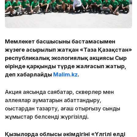
Мемлекет басшысының бастамасымен
жүзеге асырылып жатқан «Таза Қазақстан»
республикалық экологиялық акциясы Сыр
өңірінде қарқынды түрде жалғасып жатыр,
деп хабарлайды
Malim.kz
.
Акция аясында саябақтар, скверлер мен
аллеялар аумақтарын абаттандыру,
қоқыстардан тазарту, ағаш отырғызу сынды
жұмыстар белсенді жүргізілді.
Қызылорда облысы әкімдігінің «Үлгілі елді