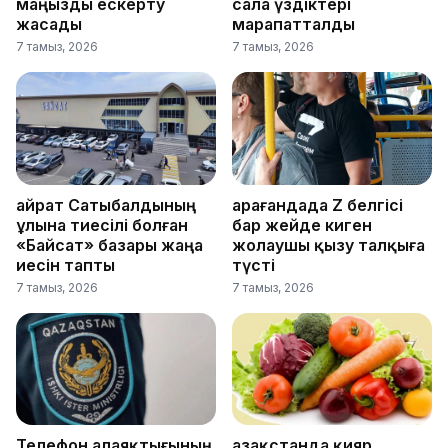
маңызды ескерту
сала үздіктері
жасады
марапатталды
7 тамыз, 2026
7 тамыз, 2026
Қайрат Сатыбалдының
Қарағандада Z белгісі
ұлына тиесілі болған
бар жейде киген
«Байсат» базары жаңа
жолаушы қызу талқыға
иесін тапты
түсті
7 тамыз, 2026
7 тамыз, 2026
Телефон алаяқтығының
Қазақстанда қияр,