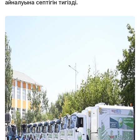
айналуына септігін тигізді.