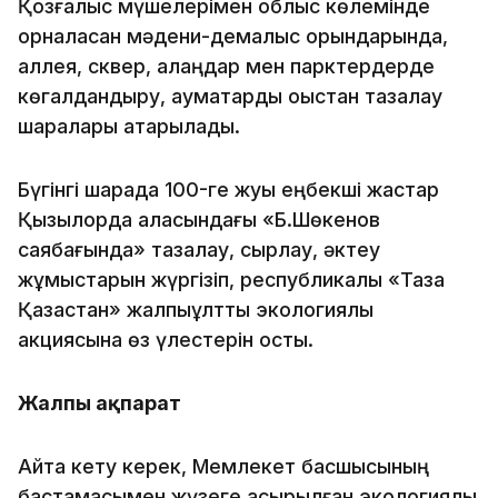
Қозғалыс мүшелерімен облыс көлемінде
орналасқан мәдени-демалыс орындарында,
аллея, сквер, алаңдар мен парктердерде
көгалдандыру, аумақтарды қоқыстан тазалау
шаралары атқарылады.
Бүгінгі шарада 100-ге жуық еңбекші жастар
Қызылорда қаласындағы «Б.Шөкенов
саябағында» тазалау, сырлау, әктеу
жұмыстарын жүргізіп, республикалық «Таза
Қазақстан» жалпыұлттық экологиялық
акциясына өз үлестерін қосты.
Жалпы ақпарат
Айта кету керек, Мемлекет басшысының
бастамасымен жүзеге асырылған экологиялық