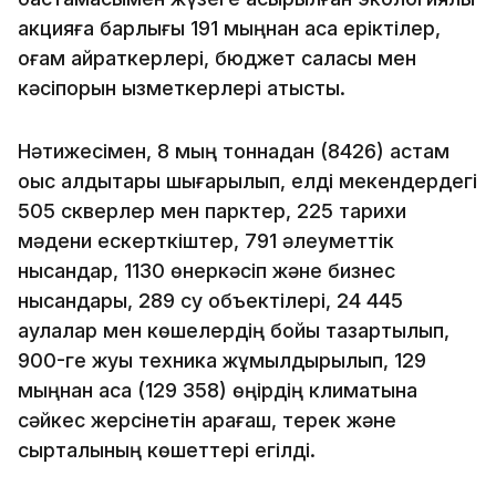
акцияға барлығы 191 мыңнан аса еріктілер,
қоғам қайраткерлері, бюджет саласы мен
кәсіпорын қызметкерлері қатысты.
Нәтижесімен, 8 мың тоннадан (8426) астам
қоқыс қалдықтары шығарылып, елді мекендердегі
505 скверлер мен парктер, 225 тарихи
мәдени ескерткіштер, 791 әлеуметтік
нысандар, 1130 өнеркәсіп және бизнес
нысандары, 289 су объектілері, 24 445
аулалар мен көшелердің бойы тазартылып,
900-ге жуық техника жұмылдырылып, 129
мыңнан аса (129 358) өңірдің климатына
сәйкес жерсінетін қарағаш, терек және
сырталының көшеттері егілді.