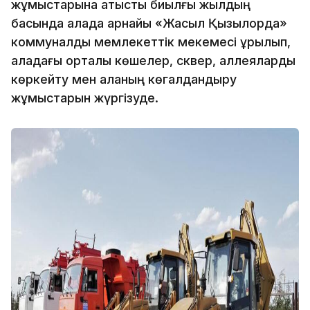
жұмыстарына қатысты биылғы жылдың
басында қалада арнайы «Жасыл Қызылорда»
коммуналдық мемлекеттік мекемесі құрылып,
қаладағы орталық көшелер, сквер, аллеяларды
көркейту мен қаланың көгалдандыру
жұмыстарын жүргізуде.