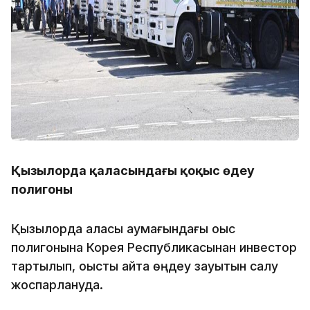
Қызылорда қаласындағы қоқыс өңдеу
полигоны
Қызылорда қаласы аумағындағы қоқыс
полигонына Корея Республикасынан инвестор
тартылып, қоқысты қайта өңдеу зауытын салу
жоспарлануда.