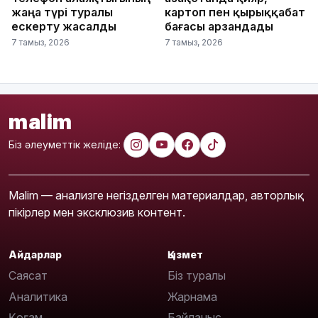
жаңа түрі туралы
картоп пен қырыққабат
ескерту жасалды
бағасы арзандады
7 тамыз, 2026
7 тамыз, 2026
malim
Біз әлеуметтік желіде:
Malim — анализге негізделген материалдар, авторлық
пікірлер мен эксклюзив контент.
Айдарлар
Қызмет
Саясат
Біз туралы
Аналитика
Жарнама
Қоғам
Байланыс