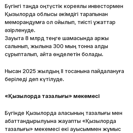
Бүгінгі таңда оңтүстік кореялық инвестормен
Қызылорда облысы әкімдігі тарапынан
меморандумға қол қойылып, тиісті құжаттар
әзірленуде.
Зауытқа 8 млрд теңге шамасында қаржы
салынып, жылына 300 мың тонна қалдық
сұрыпталып, қайта өңделетін болады.
Нысан 2025 жылдың ІІ тоқсанына пайдалануға
беріледі деп күтілуде.
«Қызылорда тазалығы» мекемесі
Бүгінде Қызылорда қаласының тазалығы мен
абаттандырылуына жауапты «Қызылорда
тазалығы» мекемесі екі ауысыммен жұмыс