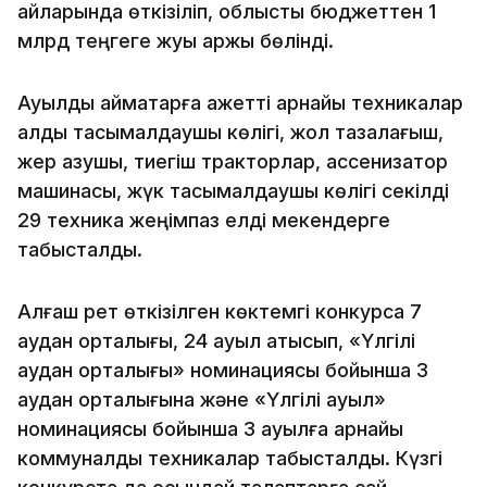
айларында өткізіліп, облыстық бюджеттен 1
млрд теңгеге жуық қаржы бөлінді.
Ауылдық аймақтарға қажетті арнайы техникалар
қалдық тасымалдаушы көлігі, жол тазалағыш,
жер қазушы, тиегіш тракторлар, ассенизатор
машинасы, жүк тасымалдаушы көлігі секілді
29 техника жеңімпаз елді мекендерге
табысталды.
Алғаш рет өткізілген көктемгі конкурсқа 7
аудан орталығы, 24 ауыл қатысып, «Үлгілі
аудан орталығы» номинациясы бойынша 3
аудан орталығына және «Үлгілі ауыл»
номинациясы бойынша 3 ауылға арнайы
коммуналдық техникалар табысталды. Күзгі