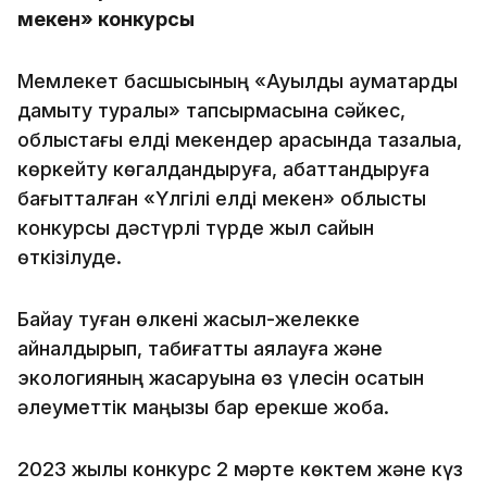
мекен» конкурсы
Мемлекет басшысының «Ауылдық аумақтарды
дамыту туралы» тапсырмасына сәйкес,
облыстағы елді мекендер арасында тазалыққа,
көркейту көгалдандыруға, абаттандыруға
бағытталған «Үлгілі елді мекен» облыстық
конкурсы дәстүрлі түрде жыл сайын
өткізілуде.
Байқау туған өлкені жасыл-желекке
айналдырып, табиғатты аялауға және
экологияның жақсаруына өз үлесін қосатын
әлеуметтік маңызы бар ерекше жоба.
2023 жылы конкурс 2 мәрте көктем және күз