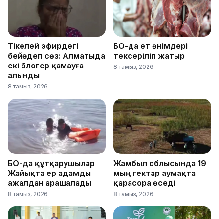
Тікелей эфирдегі
БҚО-да ет өнімдері
бейәдеп сөз: Алматыда
тексеріліп жатыр
екі блогер қамауға
8 тамыз, 2026
алынды
8 тамыз, 2026
БҚО-да құтқарушылар
Жамбыл облысында 19
Жайықта ер адамды
мың гектар аумақта
ажалдан арашалады
қарасора өседі
8 тамыз, 2026
8 тамыз, 2026