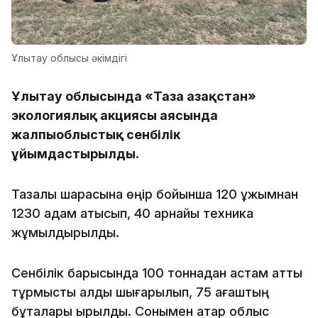
Ұлытау облысы әкімдігі
Ұлытау облысында «Таза Қазақстан»
экологиялық акциясы аясында
жалпыоблыстық сенбілік
ұйымдастырылды.
Тазалық шарасына өңір бойынша 120 ұжымнан
1230 адам қатысып, 40 арнайы техника
жұмылдырылды.
Сенбілік барысында 100 тоннадан астам қатты
тұрмыстық қалдық шығарылып, 75 ағаштың
бұталары қырқылды. Сонымен қатар облыс