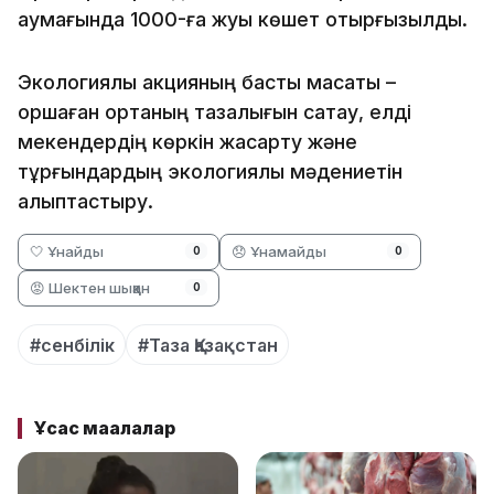
аумағында 1000-ға жуық көшет отырғызылды.
Экологиялық акцияның басты мақсаты –
қоршаған ортаның тазалығын сақтау, елді
мекендердің көркін жақсарту және
тұрғындардың экологиялық мәдениетін
қалыптастыру.
🤍 Ұнайды
😞 Ұнамайды
0
0
😡 Шектен шыққан
0
#сенбілік
#Таза Қазақстан
Ұқсас мақалалар