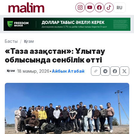
RU
Басты
Қоғам
«Таза Қазақстан»: Ұлытау
облысында сенбілік өтті
18 мамыр, 2026
•
Айбын Атабай
Қоғам