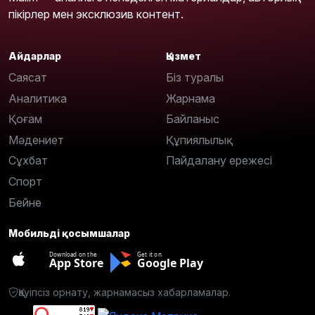
пікірлер мен эксклюзив контент.
Айдарлар
Қызмет
Саясат
Біз туралы
Аналитика
Жарнама
Қоғам
Байланыс
Мәдениет
Құпиялылық
Сұхбат
Пайдалану ережесі
Спорт
Бейне
Мобильді қосымшалар
Download on the
Get it on
App Store
Google Play
Қауіпсіз орнату, жарнамасыз хабарламалар.