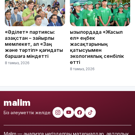
«Әділет» партиясы:
Қызылордада «Жасыл
Қазақстан – зайырлы
ел» еңбек
мемлекет, ал «Заң
жасақтарының
және тәртіп» қағидаты
қатысуымен
баршаға міндетті
экологиялық сенбілік
өтті
8 тамыз, 2026
8 тамыз, 2026
malim
Біз әлеуметтік желіде:
Malim — анализге негізделген материалдар, авторлық