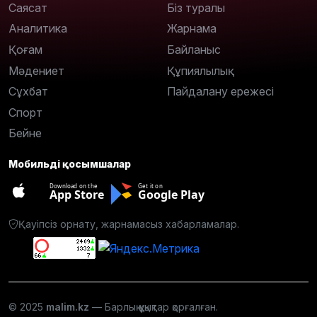
Саясат
Біз туралы
Аналитика
Жарнама
Қоғам
Байланыс
Мәдениет
Құпиялылық
Сұхбат
Пайдалану ережесі
Спорт
Бейне
Мобильді қосымшалар
Download on the
Get it on
App Store
Google Play
Қауіпсіз орнату, жарнамасыз хабарламалар.
© 2025
malim.kz
— Барлық құқықтар қорғалған.