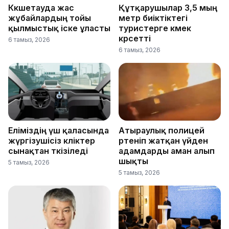
Көкшетауда жас
Құтқарушылар 3,5 мың
жұбайлардың тойы
метр биіктіктегі
қылмыстық іске ұласты
туристерге көмек
көрсетті
6 тамыз, 2026
6 тамыз, 2026
Еліміздің үш қаласында
Атыраулық полицей
жүргізушісіз көліктер
өртеніп жатқан үйден
сынақтан өткізіледі
адамдарды аман алып
шықты
5 тамыз, 2026
5 тамыз, 2026