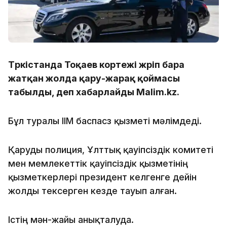
Түркістанда Тоқаев кортежі жүріп бара
жатқан жолда қару-жарақ қоймасы
табылды, деп хабарлайды Malim.kz.
Бұл туралы ІІМ баспасөз қызметі мәлімдеді.
Қаруды полиция, Ұлттық қауіпсіздік комитеті
мен мемлекеттік қауіпсіздік қызметінің
қызметкерлері президент келгенге дейін
жолды тексерген кезде тауып алған.
Істің мән-жайы анықталуда.