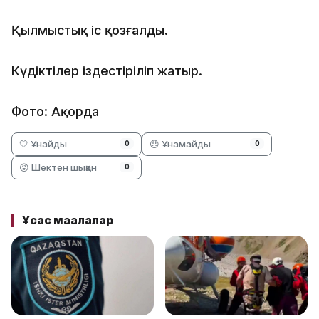
Қылмыстық іс қозғалды.
Күдіктілер іздестіріліп жатыр.
Фото: Ақорда
🤍 Ұнайды
😞 Ұнамайды
0
0
😡 Шектен шыққан
0
Ұқсас мақалалар