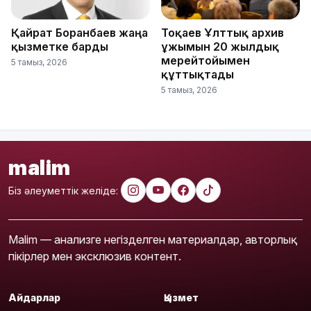
Қайрат Боранбаев жаңа
Тоқаев Ұлттық архив
қызметке барды
ұжымын 20 жылдық
мерейтойымен
5 тамыз, 2026
құттықтады
5 тамыз, 2026
malim
Біз әлеуметтік желіде:
Malim — анализге негізделген материалдар, авторлық
пікірлер мен эксклюзив контент.
Айдарлар
Қызмет