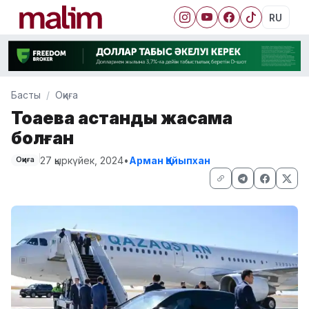
RU
Басты
Оқиға
Тоқаевқа қастандық жасамақ
болған
27 қыркүйек, 2024
•
Арман Қайыпхан
Оқиға