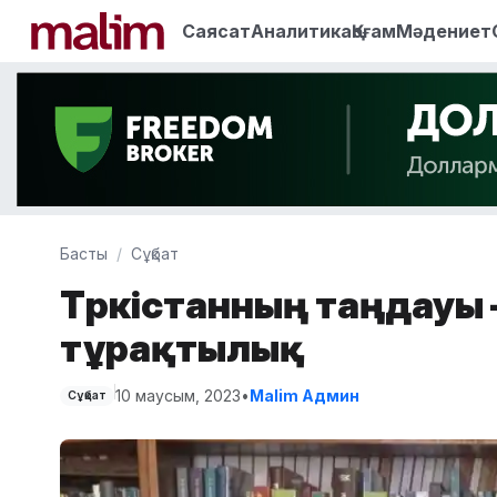
Саясат
Аналитика
Қоғам
Мәдениет
Басты
Сұқбат
Түркістанның таңдауы 
тұрақтылық
10 маусым, 2023
•
Malim Админ
Сұқбат