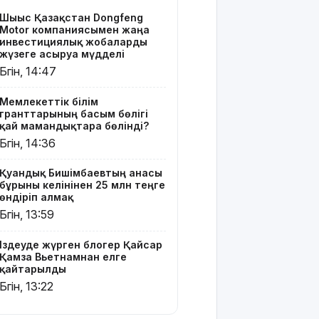
блогер
Шығыс Қазақстан Dongfeng
Қайсар Қамза
Motor компаниясымен жаңа
Вьетнамнан
инвестициялық жобаларды
елге
жүзеге асыруға мүдделі
қайтарылды
Бүгін, 14:47
Тамыздың
Мемлекеттік білім
басты
гранттарының басым бөлігі
кинопремьераларымен
қай мамандықтарға бөлінді?
таныссыз
Бүгін, 14:36
ба?
Қуандық Бишімбаевтың анасы
Астротуризмнің
бұрынғы келінінен 25 млн теңге
астанасына
өндіріп алмақ
айналды
Бүгін, 13:59
Киевке
Іздеуде жүрген блогер Қайсар
жасалған
Қамза Вьетнамнан елге
ауқымды
қайтарылды
шабуыл:
Бүгін, 13:22
Батыс
Украинаның