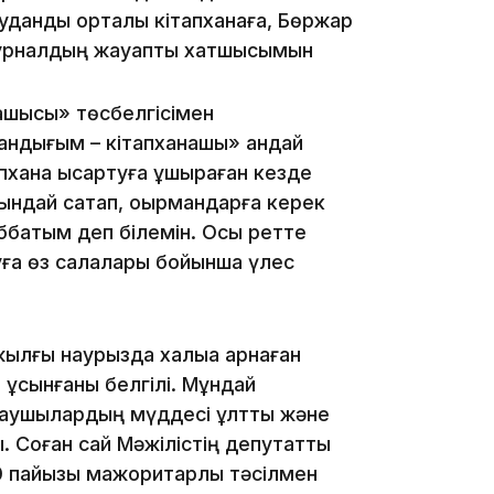
дандық орталық кітапханаға, Бөржар
 журналдың жауапты хатшысымын
23:11
нашысы» төсбелгісімен
ндығым – кітапханашы» қандай
пхана қысқартуға ұшыраған кезде
ғындай сақтап, оқырмандарға керек
аббатым деп білемін. Осы ретте
уға өз салалары бойынша үлес
22:54
ылғы наурызда халыққа арнаған
 ұсынғаны белгілі. Мұндай
аушылардың мүддесі ұлттық және
қ. Соған сай Мәжілістің депутаттық
21:52
0 пайызы мажоритарлық тәсілмен