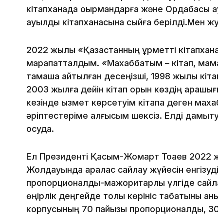
кітапханада оқырмандарға және Ордабасы ау
ауылдық кітапханасына сыйға берілді.Мен
2022 жылы «Қазақстанның құрметті кітапха
марапатталдым. «Махаббатым – кітап, мама
тамаша айтылған десеңізші, 1998 жылы кіта
2003 жылға дейін кітап қорын көздің қарашы
кезінде қызмет көрсетуім кітапқа деген мах
әріптестеріме алғысым шексіз. Елді дамыт
қосуда.
Ел Президенті Қасым-Жомарт Тоқаев 2022 ж
Жолдауында аралас сайлау жүйесін енгізуді
пропорционалды-мажоритарлы үлгіде сайл
өңірлік деңгейде толық көрініс табатыны аны
корпусының 70 пайызы пропорционалдық, 3