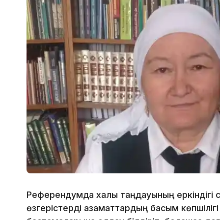
Референдумда халық таңдауының еркіндігі 
өзгерістерді азаматтардың басым көпшілігі