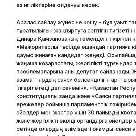
өз игіліктеріне қолдануы керек.
Аралас сайлау жүйесіне көшу – бұл уақыт та
тұрақтылығын жаңғыртуға септігін тигізетін
Динара Қамзанованың төмендегі пікірінен на
«Мажоритарлық тәсілде ешқандай партияға кір
дауыс жинаған кандидат жеңеді. Осылайша,
жаңаша көзқарастағы, жергілікті тұрғындар 
проблемаларына қанық депутат сайланады. Ж
азаматтардың саяси белсенділігін арттырып
ілгерілетеді деп сенемін». «Қазақстан Рес
конституциялық заңда және «Саяси партиял
ережелер бойынша парламенттік тәжірибемі
әйелдер мен жастар үшін 30 пайыздық квота
және жергілікті өкілді органдарға әйелдер
ретінде олардың еліміздегі қоғамдық-саяси 