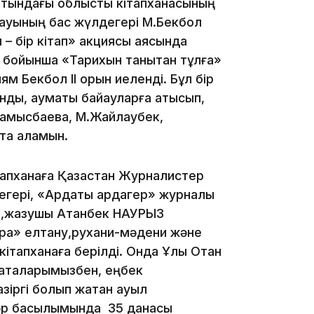
атындағы облыстық кітапханасының
қауының бас жүлдегері М.Бекбол
09:09
– бір кітап» акциясы аясында
 бойынша «Тарихын танытқан тұлға»
м Бекбол ІІ орын иеленді. Бұл бір
дық, аумақтық байқауларға қатысып,
Қамысбаева, М.Жайлаубек,
08:12
та аламын.
апханаға Қазақстан Журналистер
08:10
егері, «Ардақты ардагер» журналы
н,жазушы Атанбек НАУРЫЗ
рақ» елтану,рухани-мәдени және
07:37
кітапханаға берілді. Онда Ұлы Отан
 аталарымызбен, еңбек
зіргі болып жатқан ауыл
әр басылымында 35 данасы