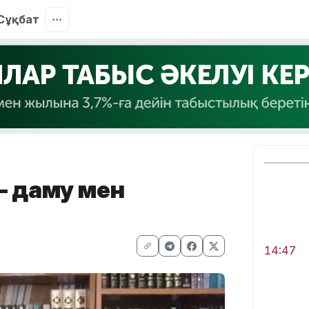
Сұқбат
– даму мен
14:47