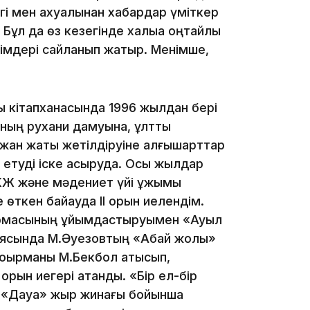
ігі мен ахуалынан хабардар үміткер
Бұл да өз кезегінде халыққа оңтайлы
кімдері сайланып жатыр. Менімше,
10:29
 кітапханасында 1996 жылдан бері
ының рухани дамуына, ұлттық
ан жақты жетілдіруіне алғышарттар
10:05
ал етуді іске асыруда. Осы жылдар
ОКЖ және мәдениет үйі ұжымы
ткен байқауда ІІ орын иелендім.
қармасының ұйымдастыруымен «Ауыл
09:39
аясында М.Әуезовтың «Абай жолы»
оқырманы М.Бекбол қатысып,
І орын иегері атанды. «Бір ел-бір
ң «Дауа» жыр жинағы бойынша