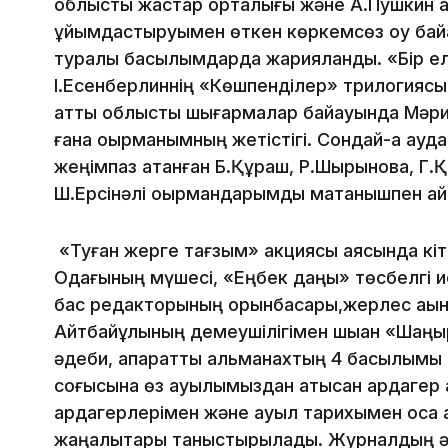
облыстық жастар орталығы және А.Пушкин 
ұйымдастыруымен өткен көркемсөз оқу бай
туралы басылымдарда жарияланды. «Бір ел 
І.Есенберлиннің «Көшпенділер» трилогиясы
атты облыстық шығармалар байқауында Мәрия
ғана оқырманымның жетістігі. Сондай-ақ аудан
жеңімпаз атанған Б.Құраш, Р.Шырынова, Г.
Ш.Ерсінәлі оқырмандарымды мақтанышпен ай
«Туған жерге тағзым» акциясы аясында кіт
Одағының мүшесі, «Еңбек даңқы» төсбелгі и
бас редакторының орынбасары,жерлес ақы
Айтбайұлының демеушілігімен шыққан «Шаңы
әдеби, ақпараттық альманахтың 4 басылымы 
соғысына өз ауылымыздан қатысқан ардагер
ардагерлерімен және ауыл тарихымен қоса қа
жаңалықтары таныстырылады. Журналдың 