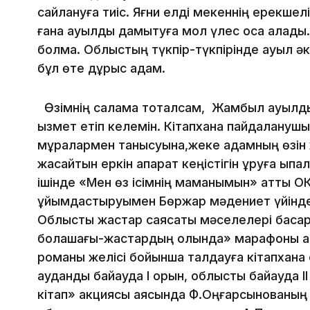
сайлануға тиіс. Яғни елді мекеннің ерекшел
ғана ауылды дамытуға мол үлес қоса алады. 
болмақ. Облыстың түкпір-түкпірінде ауыл ә
бұл өте дұрыс қадам.
Өзімнің салама тоқталсам, Жамбыл ауылдық
қызмет етіп келемін. Кітапхана пайдалануш
мұралармен танысуына,жеке адамның өзін ж
жасайтын еркін ақпарат кеңістігін құруға ықп
ішінде «Мен өз ісімнің маманымын» атты 
ұйымдастыруымен Бөржар мәдениет үйінде ө
Облыстық жастар саясаты мәселелері бас
болашағы-жастардың қолында» марафоны 
романы желісі бойынша талдауға кітапхана 
аудандық байқауда І орын, облыстық байқауда І
кітап» акциясы аясында Ф.Оңғарсынованы