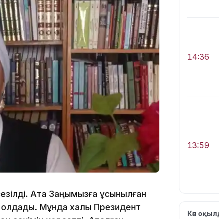
14:36
13:59
сезілді. Ата Заңымызға ұсынылған
 қолдады. Мұнда халық Президент
Көп оқы