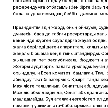
бастамаларына қолдау білдіріп, болашаққа де
референдумға отбасымызбен бірге барып ө
болашақ ұрпағымыздың бейбіт, дамыған мем
Президентіміздің жерді, оның қойнауын, су
дүниесін, басқа да табиғи ресурстарды халы
көкейінде жүрген сауалдарға жауап болды.
жалға беріледі деген ақпараттары халықты 
жаңалық біршама көңіл тыныштандырды. Сон
жылына екі рет республикалық бюджеттің а
Жоғары аудиторлық палата құрылады. Бұған 
орындалуын Есеп комитеті бақылаған. Тағы 
қабылдау тәртібі өзгермек. Қазіргі таңда к
Мәжілісте талқыланып, Сенаттың қабылдауын
Мәжіліс қабылдайды да, Сенат қабылданған 
мақұлдамайды. Бұл аталған өзгерістер ел дам
найзаның ұшымен ата-бабаларымыз енші еті