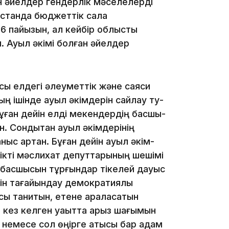
ген әйелдер гендерлік мәселелерді
қстанда бюджеттік сала
11:19
6 пайызын, ал кейбір облыстық
. Ауыл әкімі болған әйелдер
 ел­дегі әлеуметтік және саяси
ың ішінде ауыл әкімдерін сайлау ту­
 Бұған дейін елді мекендердің басшы­
н. Сондықтан ауыл әкімдерінің
11:17
ныс артқан. Бұған дейін ауыл әкім­
лікті мәслихат депуттарының ше­шімі
ң басшысын тұрғындар тікелей дауыс
мін тағайындау демократиялық
ақсы танитын, етене араласатын
, кез келген уақытта арыз шағымын
10:53
н немесе сол өңірге қатысы бар адам