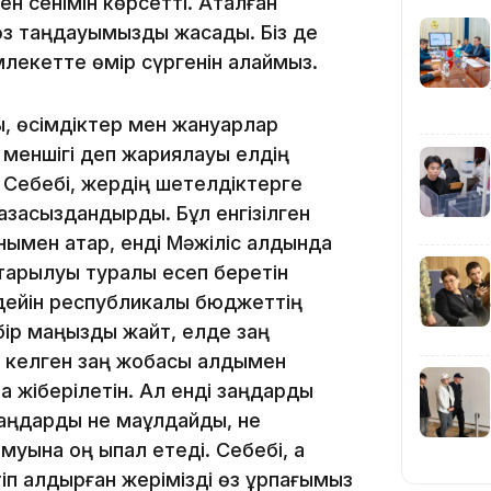
ген сенімін көрсетті. Аталған
з таңдауымызды жасадық. Біз де
13:22
лекетте өмір сүргенін қалаймыз.
ды, өсімдіктер мен жануарлар
қ меншігі деп жариялауы елдің
 Себебі, жердің шетелдіктерге
13:05
мазасыздандырды. Бұл енгізілген
ымен қатар, енді Мәжіліс алдында
тқарылуы туралы есеп беретін
12:31
дейін республикалық бюджеттің
бір маңызды жайт, елде заң
ез келген заң жобасы алдымен
а жіберілетін. Ал енді заңдарды
заңдарды не мақұлдайды, не
уына оң ықпал етеді. Себебі, ақ
п қалдырған жерімізді өз ұрпағымыз
11:59