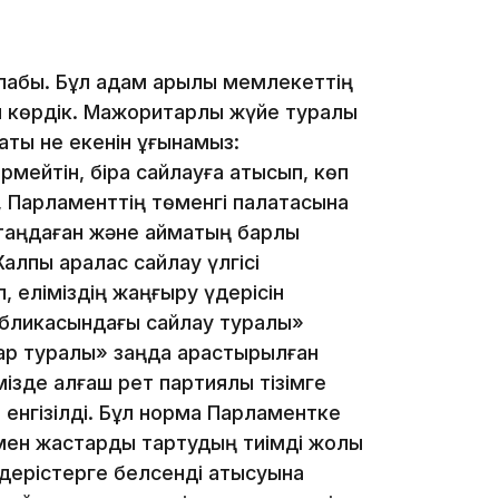
лабы. Бұл қадам арқылы мемлекеттің
ін көрдік. Мажоритарлық жүйе туралы
қты не екенін ұғынамыз:
мейтін, бірақ сайлауға қатысып, көп
 Парламенттің төменгі палатасына
таңдаған және аймақтың барлық
алпы аралас сайлау үлгісі
11:33
, еліміздің жаңғыру үдерісін
публикасындағы сайлау туралы»
ар туралы» заңда қарастырылған
зде алғаш рет партиялық тізімге
 енгізілді. Бұл норма Парламентке
 мен жастарды тартудың тиімді жолы
үдерістерге белсенді қатысуына