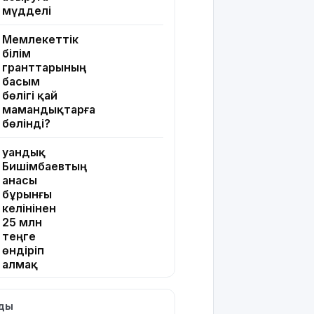
мүдделі
Мемлекеттік
білім
гранттарының
басым
бөлігі қай
мамандықтарға
бөлінді?
Қуандық
Бишімбаевтың
анасы
бұрынғы
келінінен
25 млн
теңге
өндіріп
алмақ
Іздеуде
лды
жүрген