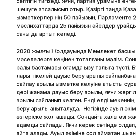
септігін тигізеді. Яғни, партия құрамына ен
шешуге атсалысып отыр. Қазіргі таңда Қаза
қызметкерлерінің 50 пайызын, Парламенте 2
мәслихаттарда 25 пайызын әйелдер құрайды
саны да артып келеді.
2020 жылғы Жол­дауында Мемлекет басшысы
мә­селелерге кеңінен тоқталғаны мәлім. Сон
ра­лы бастамасы қоғамда қызу талқыға түсті.
лары тікелей дауыс беру арқылы сай­ланбаға
сайлау арқылы қыз­метке келуіне қатысты сұра
дері жанама дауыс беру арқылы, яғни жергі
арқылы сайланып келген. Енді елді мекенні
беру арқылы анықталуда. Негізінде ауыл әкі
өзгеріске жол ашады. Сондай-ақ халық өзі ж
адамды сайлады. Яғни керек сәтінде қолдап
айта алады. Ауыл әкіміне сол аймақтан шыққа