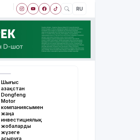
RU
Шығыс
Қазақстан
Dongfeng
Motor
компаниясымен
жаңа
инвестициялық
жобаларды
жүзеге
асыруға