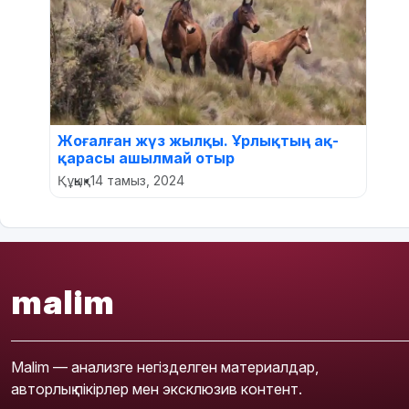
Жоғалған жүз жылқы. Ұрлықтың ақ-
қарасы ашылмай отыр
Құқық
•
14 тамыз, 2024
malim
Malim — анализге негізделген материалдар,
авторлық пікірлер мен эксклюзив контент.