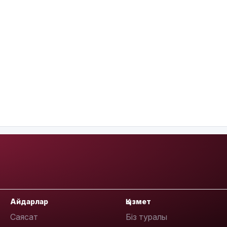
Айдарлар
Қызмет
Саясат
Біз туралы