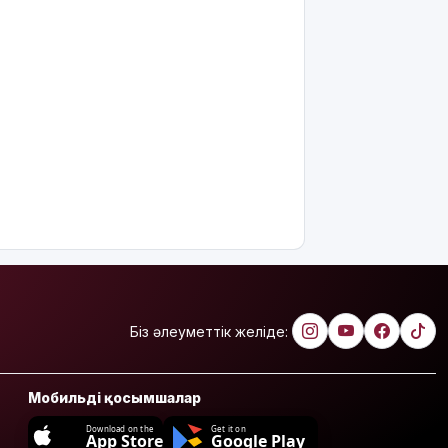
Біз әлеуметтік желіде:
Мобильді қосымшалар
Download on the
Get it on
App Store
Google Play