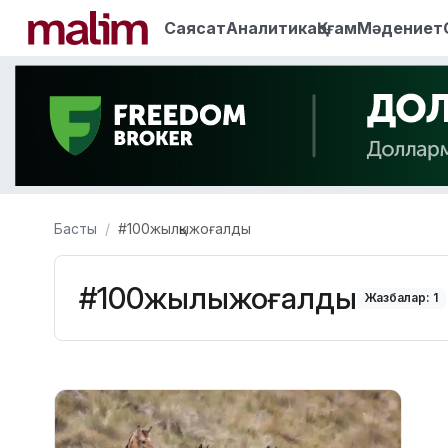
Саясат
Аналитика
Қоғам
Мәдениет
Басты
#100жылқыжоғалды
#100жылқыжоғалды
Жазбалар: 1