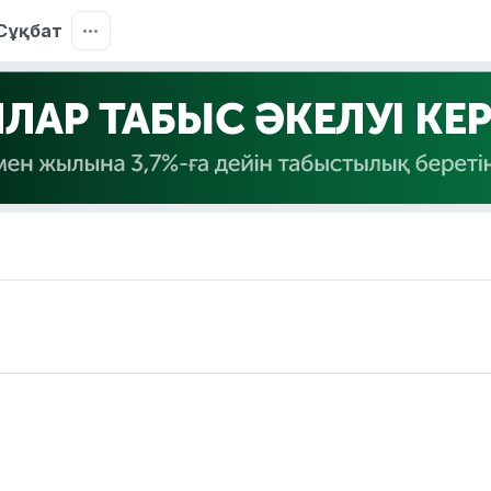
Сұқбат